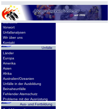
Allgemeines
Startseite
Vorwort
Unfallanalysen
Wir über uns
Kontakt
Unfälle
Länder
Europa
Amerika
Asien
Afrika
Australien/Ozeanien
Unfälle in der Ausbildung
Beinaheunfälle
Fehlender Atemschutz
Probleme mit der Ausrüstung
Aus- und Fortbildung