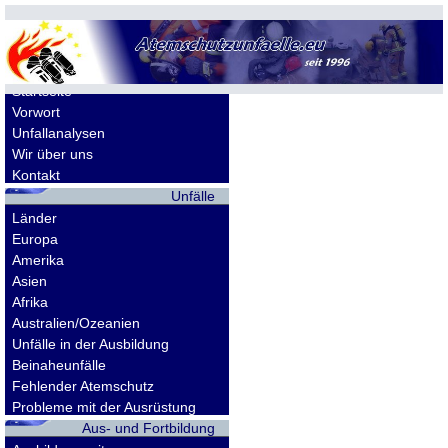
Allgemeines
Startseite
Vorwort
Unfallanalysen
Wir über uns
Kontakt
Unfälle
Länder
Europa
Amerika
Asien
Afrika
Australien/Ozeanien
Unfälle in der Ausbildung
Beinaheunfälle
Fehlender Atemschutz
Probleme mit der Ausrüstung
Aus- und Fortbildung