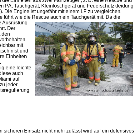
en die Einheiten aus zwei Fahrzeugen, z. B. eine Rescue und
en PA, Tauchgerät, Kleinlöschgerät und Feuerschutzkleidung
). Die Engine ist ungefähr mit einem LF zu vergleichen.
 führt wie die Rescue auch ein Tauchgerät mit.
Da die
e Ausrüstung
hrt. Der
t den
vorbehalten.
ichbar mit
aschinist und
re Einheiten
.
g eine leichte
 diese auch
Miami auf
zu jeder
itsregulierung
 sicheren Einsatz nicht mehr zulässt wird auf ein defensives