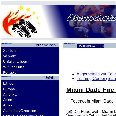
Allgemeines
Wissenswertes
Startseite
Vorwort
Unfallanalysen
Wir über uns
Kontakt
Allgemeines zur Feu
Unfälle
Training Center (Sta
Länder
Miami Dade Fire 
Europa
Amerika
Asien
Feuerwehr Miami Dade
Afrika
Australien/Ozeanien
(
bl
) Die Feuerwehr Miami D