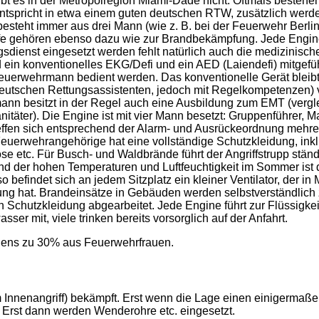
gibt es in der Metropolregion Miami-Dade nicht. Oftmals besteh
ntspricht in etwa einem guten deutschen RTW, zusätzlich werd
besteht immer aus drei Mann (wie z. B. bei der Feuerwehr Berlin
lfe gehören ebenso dazu wie zur Brandbekämpfung. Jede Engine
dienst eingesetzt werden fehlt natürlich auch die medizinisch
ird ein konventionelles EKG/Defi und ein AED (Laiendefi) mitgefü
Feuerwehrmann bedient werden. Das konventionelle Gerät bleib
eutschen Rettungsassistenten, jedoch mit Regelkompetenzen) 
nn besitzt in der Regel auch eine Ausbildung zum EMT (vergle
täter). Die Engine ist mit vier Mann besetzt: Gruppenführer, M
treffen sich entsprechend der Alarm- und Ausrückeordnung mehre
euerwehrangehörige hat eine vollständige Schutzkleidung, inkl
 etc. Für Busch- und Waldbrände führt der Angriffstrupp ständi
nd der hohen Temperaturen und Luftfeuchtigkeit im Sommer ist
befindet sich an jedem Sitzplatz ein kleiner Ventilator, der in 
ung hat. Brandeinsätze in Gebäuden werden selbstverständlich 
n Schutzkleidung abgearbeitet. Jede Engine führt zur Flüssigke
ser mit, viele trinken bereits vorsorglich auf der Anfahrt.
gens zu 30% aus Feuerwehrfrauen.
 Innenangriff) bekämpft. Erst wenn die Lage einen einigermaßen
 Erst dann werden Wenderohre etc. eingesetzt.