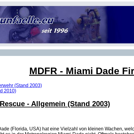
MDFR - Miami Dade Fi
erwehr (Stand 2003)
nd 2010)
Rescue - Allgemein (Stand 2003)
ade (Florida, USA) hat eine Vielzahl von kleinen Wachen, welch