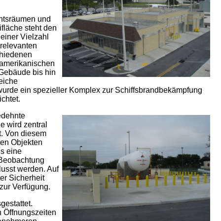
htsräumen und
ifläche steht den
einer Vielzahl
 relevanten
chiedenen
amerikanischen
Gebäude bis hin
eiche
 wurde ein spezieller Komplex zur Schiffsbrandbekämpfung
chtet.
edehnte
e wird zentral
t. Von diesem
den Objekten
ls eine
r Beobachtung
usst werden. Auf
er Sicherheit
 zur Verfügung.
estattet.
n Öffnungszeiten