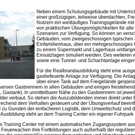
Neben einem Schulungsgebäude mit Unterric
einer großzügigen, teilweise überdachten, Fre
Nutzern ein weitläufiges Trainingsgelände mit 
von praktischen Übungsmöglichkeiten für alle
Szenarien zur Verfügung. So können an vers
Gebäuden, vom zweigeschossigen typischen 
Einfamilienhaus, über ein mehrgeschossiges 
zu einem Supermarkt und Lagerhaus umfangr
Einsatzlagen simuliert werden. Des weiteren
sowie eine Tunnel- und Schachtanlage eingeri
Für die Realbrandausbildung steht eine ausg
gasbefeuerte Anlage zur Verfügung. Die Anlag
über einen Tank auf dem Freigelände gespeis
iversen Gasbrennern in allen Gebäuden und einigen freistehen
 Gastank). In unmittelbarer Nähe zu den Gasbrennern ist jewei
ilder verbaut. So stehen die Auszubildenden immer direkt unte
rechend dem Verhalten gesteuert und der Übungsverlauf beeinfl
 zu Gunsten der einfacheren Logistik, dem Umweltschutz und d
ie Ausbildung steht an dem Training Center ein eigener Fuhrpark
s Training Center mit einem automatischen Zugangssystem ausg
64 Feuerwachen ihre Fortbildungen auch außerhalb der reguläre