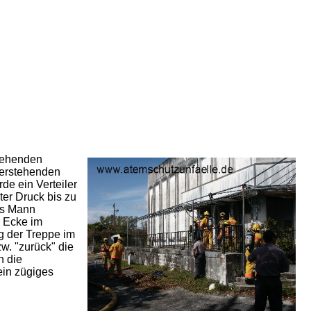
stehenden
eerstehenden
de ein Verteiler
ter Druck bis zu
hs Mann
 Ecke im
g der Treppe im
w. "zurück" die
n die
in zügiges