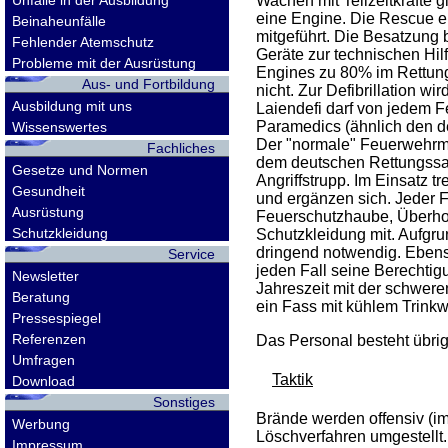
Wachen mit Teilzeitkräfte 
Unfälle in der Ausbildung
eine Engine. Die Rescue e
Beinaheunfälle
mitgeführt. Die Besatzung 
Fehlender Atemschutz
Geräte zur technischen Hi
Probleme mit der Ausrüstung
Engines zu 80% im Rettungs
Aus- und Fortbildung
nicht. Zur Defibrillation w
Ausbildung mit uns
Laiendefi darf von jedem 
Paramedics (ähnlich den d
Wissenswertes
Der "normale" Feuerwehrma
Fachliches
dem deutschen Rettungssani
Gesetze und Normen
Angriffstrupp. Im Einsatz 
Gesundheit
und ergänzen sich. Jeder F
Ausrüstung
Feuerschutzhaube, Überhose
Schutzkleidung
Schutzkleidung mit. Aufgru
dringend notwendig. Ebenso 
Service
jeden Fall seine Berechtig
Newsletter
Jahreszeit mit der schwere
Beratung
ein Fass mit kühlem Trinkwas
Pressespiegel
Referenzen
Das Personal besteht übri
Umfragen
Taktik
Download
Sonstiges
Brände werden offensiv (im
Werbung
Löschverfahren umgestellt.
Impressum