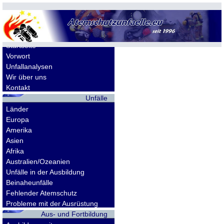
Allgemeines
Startseite
Vorwort
Unfallanalysen
Wir über uns
Kontakt
Unfälle
Länder
Europa
Amerika
Asien
Afrika
Australien/Ozeanien
Unfälle in der Ausbildung
Beinaheunfälle
Fehlender Atemschutz
Probleme mit der Ausrüstung
Aus- und Fortbildung