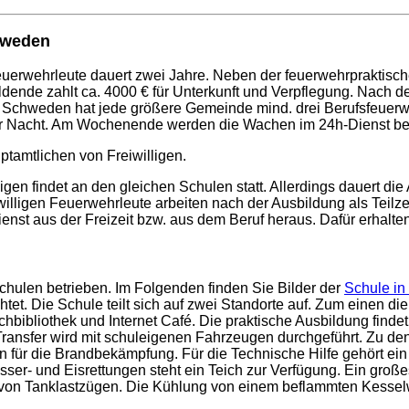
hweden
feuerwehrleute dauert zwei Jahre. Neben der feuerwehrpraktis
ldende zahlt ca. 4000 € für Unterkunft und Verpflegung. Nach
 Schweden hat jede größere Gemeinde mind. drei Berufsfeuerw
der Nacht. Am Wochenende werden die Wachen im 24h-Dienst be
ptamtlichen von Freiwilligen.
ligen findet an den gleichen Schulen statt. Allerdings dauert d
willigen Feuerwehrleute arbeiten nach der Ausbildung als Teilze
enst aus der Freizeit bzw. aus dem Beruf heraus. Dafür erhalte
hulen betrieben. Im Folgenden finden Sie Bilder der
Schule in
htet. Die Schule teilt sich auf zwei Standorte auf. Zum einen d
ibliothek und Internet Café. Die praktische Ausbildung findet
ransfer wird mit schuleigenen Fahrzeugen durchgeführt. Zu de
 für die Brandbekämpfung. Für die Technische Hilfe gehört ein
sser- und Eisrettungen steht ein Teich zur Verfügung. Ein gro
 von Tanklastzügen. Die Kühlung von einem beflammten Kesse