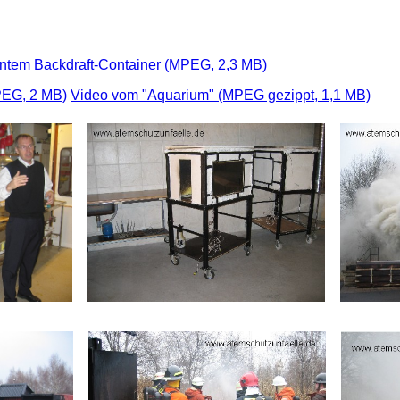
tem Backdraft-Container (MPEG, 2,3 MB)
PEG, 2 MB)
Video vom "Aquarium" (MPEG gezippt, 1,1 MB)