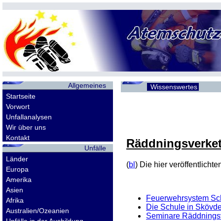
Allgemeines
Wissenswertes
Startseite
Vorwort
Unfallanalysen
Wir über uns
Kontakt
Räddningsverke
Unfälle
Länder
(
bl
) Die hier veröffentlich
Europa
Amerika
Asien
Feuerwehrsystem S
Afrika
Die Schule in Skövd
Australien/Ozeanien
Seminare Räddnings