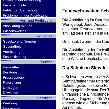
Unfälle in der Ausbildung
Beinaheunfälle
Fehlender Atemschutz
Feuerwehrsystem Sc
Probleme mit der Ausrüstung
Die Ausbildung für Berufs
Aus- und Fortbildung
Wert gelegt. Jeder Auszubi
Ausbildung mit uns
einzelnen Feuerwehren. In
Wissenswertes
am Tag geleistet, 14h in 
Fachliches
Gesetze und Normen
Unterstützt werden die Hau
Gesundheit
Die Ausbildung der Freiwil
Ausrüstung
learning geschult. Die Frei
Schutzkleidung
eine Woche Bereitschaftsdi
Service
Newsletter
Die Schule in Skövde
Beratung
n Schweden werden vier Sc
Pressespiegel
Seminarteilnehmer unterric
Referenzen
Schulungsräume sowie Fachb
Umfragen
Übungsgelände statt. Der T
Download
umfangreiche Einrichtungen
Sonstiges
Passagierflugzeug. Für Wa
ebenso wie die Sicherung
Werbung
Ammoniak.
Impressum