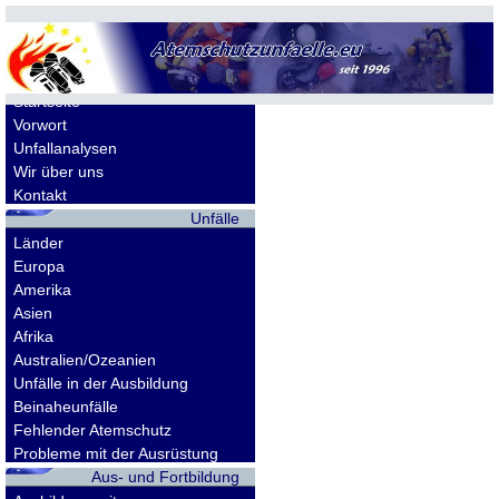
Allgemeines
Startseite
Vorwort
Unfallanalysen
Wir über uns
Kontakt
Unfälle
Länder
Europa
Amerika
Asien
Afrika
Australien/Ozeanien
Unfälle in der Ausbildung
Beinaheunfälle
Fehlender Atemschutz
Probleme mit der Ausrüstung
Aus- und Fortbildung