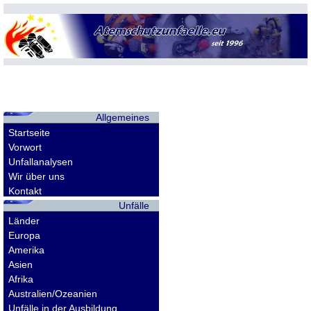
Allgemeines
Startseite
Vorwort
Unfallanalysen
Wir über uns
Kontakt
Unfälle
Länder
Europa
Amerika
Asien
Afrika
Australien/Ozeanien
Unfälle in der Ausbildung