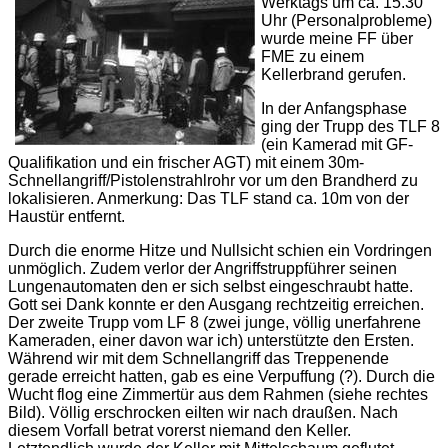
Werktags um ca. 15.30
Uhr (Personalprobleme)
wurde meine FF über
FME zu einem
Kellerbrand gerufen.
In der Anfangsphase
ging der Trupp des TLF 8
(ein Kamerad mit GF-
Qualifikation und ein frischer AGT) mit einem 30m-
Schnellangriff/Pistolenstrahlrohr vor um den Brandherd zu
lokalisieren. Anmerkung: Das TLF stand ca. 10m von der
Haustür entfernt.
Durch die enorme Hitze und Nullsicht schien ein Vordringen
unmöglich. Zudem verlor der Angriffstruppführer seinen
Lungenautomaten den er sich selbst eingeschraubt hatte.
Gott sei Dank konnte er den Ausgang rechtzeitig erreichen.
Der zweite Trupp vom LF 8 (zwei junge, völlig unerfahrene
Kameraden, einer davon war ich) unterstützte den Ersten.
Während wir mit dem Schnellangriff das Treppenende
gerade erreicht hatten, gab es eine Verpuffung (?). Durch die
Wucht flog eine Zimmertür aus dem Rahmen (siehe rechtes
Bild). Völlig erschrocken eilten wir nach draußen. Nach
diesem Vorfall betrat vorerst niemand den Keller.