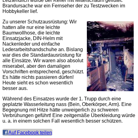
Letztendlich wurde der Keller mit Mittelschaum geflutet.
Brandursache war ein Fernseher der zu Testzwecken im
Hobbykeller lief.
Zu unserer Schutzausrüstung: Wir
hatten alle nur eine leichte
Baumwollhose, die leichte
Einsatzjacke, DIN-Helm mit
Nackenleder und einfache
Lederarbeitshandschuhe an. Bislang
war dies die Standardausrüstung für
alle Einsätze. Wir waren also absolut
miserabel, aber den damaligen
Vorschriften entsprechend, geschützt.
Es hätte nichts passieren dürfen!
Heute sieht es schon wesentlich
besser aus.
Während des Einsatzes wurde der 1. Trupp durch eine
geplatzte Wasserleitung nass (Bein, Oberkörper, Arm). Eine
Begegnung mit Hitze hätte unweigerlich zu schweren
Verbrühungen geführt! Eine zeitgemäße Überkleidung würde
u. a. in einem solchen Fall wesentlich besser schützen.
Auf Facebook teilen