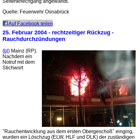
Seitenkriechgang angewandt.
Quelle: Feuerwehr Osnabrück
Auf Facebook teilen
25. Februar 2004
- rechtzeitiger Rückzug -
Rauchdurchzündungen
(
bl
) Mainz (RP).
Nachdem ein
Notruf mit dem
Stichwort
"Rauchentwicklung aus dem ersten Obergeschoß" einging,
wurden ein Löschzug (
ELW
,
HLF
und
DLK
) der zuständigen