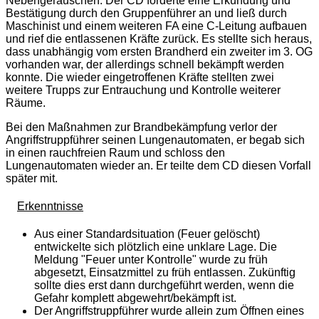
Nebengeräuschen. Der CD forderte eine Erkundung und
Bestätigung durch den Gruppenführer an und ließ durch
Maschinist und einem weiteren FA eine C-Leitung aufbauen
und rief die entlassenen Kräfte zurück. Es stellte sich heraus,
dass unabhängig vom ersten Brandherd ein zweiter im 3. OG
vorhanden war, der allerdings schnell bekämpft werden
konnte. Die wieder eingetroffenen Kräfte stellten zwei
weitere Trupps zur Entrauchung und Kontrolle weiterer
Räume.
Bei den Maßnahmen zur Brandbekämpfung verlor der
Angriffstruppführer seinen Lungenautomaten, er begab sich
in einen rauchfreien Raum und schloss den
Lungenautomaten wieder an. Er teilte dem CD diesen Vorfall
später mit.
Erkenntnisse
Aus einer Standardsituation (Feuer gelöscht)
entwickelte sich plötzlich eine unklare Lage. Die
Meldung "Feuer unter Kontrolle" wurde zu früh
abgesetzt, Einsatzmittel zu früh entlassen. Zukünftig
sollte dies erst dann durchgeführt werden, wenn die
Gefahr komplett abgewehrt/bekämpft ist.
Der Angriffstruppführer wurde allein zum Öffnen eines