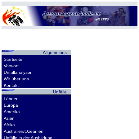
Allgemeines
Startseite
Vorwort
Unfallanalysen
Wir über uns
Kontakt
Unfälle
Länder
Europa
Amerika
Asien
Afrika
Australien/Ozeanien
Unfälle in der Ausbildung