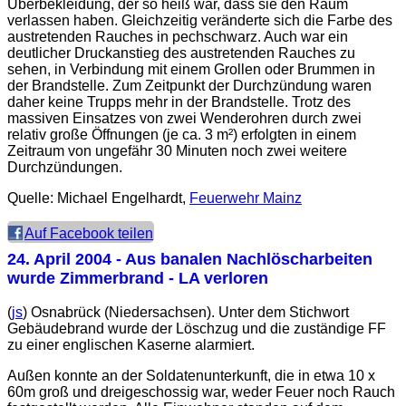
Überbekleidung, der so heiß war, dass sie den Raum
verlassen haben. Gleichzeitig veränderte sich die Farbe des
austretenden Rauches in pechschwarz. Auch war ein
deutlicher Druckanstieg des austretenden Rauches zu
sehen, in Verbindung mit einem Grollen oder Brummen in
der Brandstelle. Zum Zeitpunkt der Durchzündung waren
daher keine Trupps mehr in der Brandstelle. Trotz des
massiven Einsatzes von zwei Wenderohren durch zwei
relativ große Öffnungen (je ca. 3 m²) erfolgten in einem
Zeitraum von ungefähr 30 Minuten noch zwei weitere
Durchzündungen.
Quelle: Michael Engelhardt,
Feuerwehr Mainz
Auf Facebook teilen
24. April 2004
- Aus banalen Nachlöscharbeiten
wurde Zimmerbrand - LA verloren
(
js
) Osnabrück (Niedersachsen). Unter dem Stichwort
Gebäudebrand wurde der Löschzug und die zuständige FF
zu einer englischen Kaserne alarmiert.
Außen konnte an der Soldatenunterkunft, die in etwa 10 x
60m groß und dreigeschossig war, weder Feuer noch Rauch