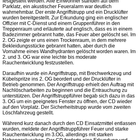
festgestellt werden. Alle Einwohner standen auf dem
Parklatz, ein akustischer Feueralarm war deutlich
wahrnehmbar. Der erste Angriffstrupp und ein Drucklüfter
wurden bereitgestellt. Zur Erkundung ging ein englischer
Offizier mit C-Dienst und einem Gruppenführer in den
Treppenraum und erläuterte auf englisch, dass es in einem
Badezimmer gebrannt hatte, das Feuer aber gelöscht sei. Im
2. OG zeigte er uns einen Trockenraum, in dem mehrere
Bekleidungsstücke gebrannt hatten, aber durch die
Vornahme eines Wandhydranten gelöscht worden waren. Im
2. und 3. OG war eine leichte bis moderate
Rauchentwicklung festzustellen.
Daraufhin wurde ein Angriffstrupp, mit Brechwerkzeug und
Kübelspritze ins 2. OG beordert und der Drucklüfter in
Betrieb genommen. Der Angriffstrupp erhielt den Auftrag mit
Nachlöscharbeiten zu beginnen und die Entrauchung zu
unterstützen. Der Angriffstruppführer begab sich dazu in das
3. OG um ein geeignetes Fenster zu öffnen, der CD wieder
auf den Vorplatz. Der Sicherheitstrupp wurde vom zweiten
Löschfahrzeug gestellt.
Während kurz danach durch den CD Einsatzmittel entlassen
wurden, meldete der Angriffstruppführer Feuer und starke
Rauchentwicklung im 3.OG, allerdings mit starken