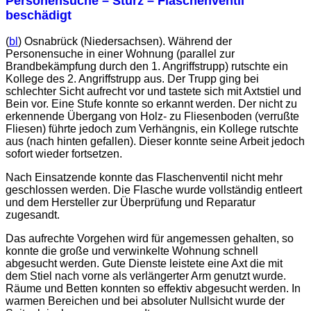
Personensuche – Sturz – Flaschenventil
beschädigt
(
bl
) Osnabrück (Niedersachsen). Während der
Personensuche in einer Wohnung (parallel zur
Brandbekämpfung durch den 1. Angriffstrupp) rutschte ein
Kollege des 2. Angriffstrupp aus. Der Trupp ging bei
schlechter Sicht aufrecht vor und tastete sich mit Axtstiel und
Bein vor. Eine Stufe konnte so erkannt werden. Der nicht zu
erkennende Übergang von Holz- zu Fliesenboden (verrußte
Fliesen) führte jedoch zum Verhängnis, ein Kollege rutschte
aus (nach hinten gefallen). Dieser konnte seine Arbeit jedoch
sofort wieder fortsetzen.
Nach Einsatzende konnte das Flaschenventil nicht mehr
geschlossen werden. Die Flasche wurde vollständig entleert
und dem Hersteller zur Überprüfung und Reparatur
zugesandt.
Das aufrechte Vorgehen wird für angemessen gehalten, so
konnte die große und verwinkelte Wohnung schnell
abgesucht werden. Gute Dienste leistete eine Axt die mit
dem Stiel nach vorne als verlängerter Arm genutzt wurde.
Räume und Betten konnten so effektiv abgesucht werden. In
warmen Bereichen und bei absoluter Nullsicht wurde der