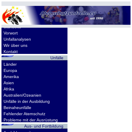
Allgemeines
Startseite
Vorwort
Unfallanalysen
Wir über uns
Kontakt
Unfälle
Länder
Europa
Amerika
Asien
Afrika
Australien/Ozeanien
Unfälle in der Ausbildung
Beinaheunfälle
Fehlender Atemschutz
Probleme mit der Ausrüstung
Aus- und Fortbildung