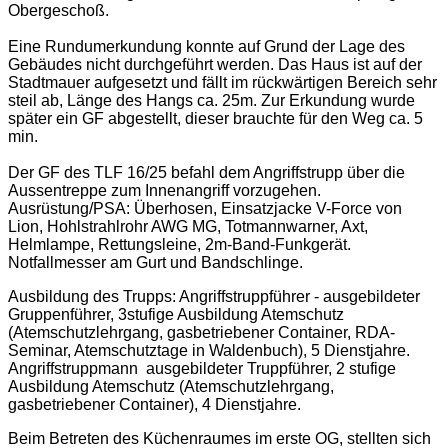
Obergeschoß.
Eine Rundumerkundung konnte auf Grund der Lage des
Gebäudes nicht durchgeführt werden. Das Haus ist auf der
Stadtmauer aufgesetzt und fällt im rückwärtigen Bereich sehr
steil ab, Länge des Hangs ca. 25m. Zur Erkundung wurde
später ein GF abgestellt, dieser brauchte für den Weg ca. 5
min.
Der GF des TLF 16/25 befahl dem Angriffstrupp über die
Aussentreppe zum Innenangriff vorzugehen.
Ausrüstung/PSA: Überhosen, Einsatzjacke V-Force von
Lion, Hohlstrahlrohr AWG MG, Totmannwarner, Axt,
Helmlampe, Rettungsleine, 2m-Band-Funkgerät.
Notfallmesser am Gurt und Bandschlinge.
Ausbildung des Trupps: Angriffstruppführer - ausgebildeter
Gruppenführer, 3stufige Ausbildung Atemschutz
(Atemschutzlehrgang, gasbetriebener Container, RDA-
Seminar, Atemschutztage in Waldenbuch), 5 Dienstjahre.
Angriffstruppmann ausgebildeter Truppführer, 2 stufige
Ausbildung Atemschutz (Atemschutzlehrgang,
gasbetriebener Container), 4 Dienstjahre.
Beim Betreten des Küchenraumes im erste OG, stellten sich