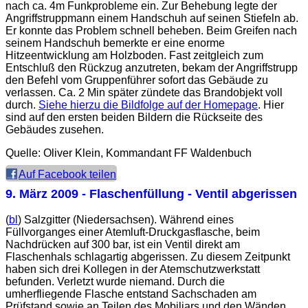
nach ca. 4m Funkprobleme ein. Zur Behebung legte der
Angriffstruppmann einem Handschuh auf seinen Stiefeln ab.
Er konnte das Problem schnell beheben. Beim Greifen nach
seinem Handschuh bemerkte er eine enorme
Hitzeentwicklung am Holzboden. Fast zeitgleich zum
Entschluß den Rückzug anzutreten, bekam der Angriffstrupp
den Befehl vom Gruppenführer sofort das Gebäude zu
verlassen. Ca. 2 Min später zündete das Brandobjekt voll
durch.
Siehe hierzu die Bildfolge auf der Homepage
. Hier
sind auf den ersten beiden Bildern die Rückseite des
Gebäudes zusehen.
Quelle: Oliver Klein, Kommandant FF Waldenbuch
Auf Facebook teilen
9. März 2009
- Flaschenfüllung - Ventil abgerissen
(
bl
) Salzgitter (Niedersachsen). Während eines
Füllvorganges einer Atemluft-Druckgasflasche, beim
Nachdrücken auf 300 bar, ist ein Ventil direkt am
Flaschenhals schlagartig abgerissen. Zu diesem Zeitpunkt
haben sich drei Kollegen in der Atemschutzwerkstatt
befunden. Verletzt wurde niemand. Durch die
umherfliegende Flasche entstand Sachschaden am
Prüfstand sowie an Teilen des Mobiliars und den Wänden.