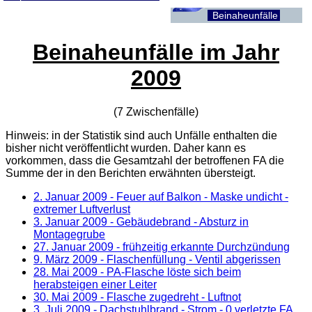
Beinaheunfälle
Beinaheunfälle im Jahr
2009
(7 Zwischenfälle)
Hinweis: in der Statistik sind auch Unfälle enthalten die
bisher nicht veröffentlicht wurden. Daher kann es
vorkommen, dass die Gesamtzahl der betroffenen
FA
die
Summe der in den Berichten erwähnten übersteigt.
2. Januar 2009
- Feuer auf Balkon - Maske undicht -
extremer Luftverlust
3. Januar 2009
- Gebäudebrand - Absturz in
Montagegrube
27. Januar 2009
- frühzeitig erkannte Durchzündung
9. März 2009
- Flaschenfüllung - Ventil abgerissen
28. Mai 2009
- PA-Flasche löste sich beim
herabsteigen einer Leiter
30. Mai 2009
- Flasche zugedreht - Luftnot
3. Juli 2009
- Dachstuhlbrand - Strom - 0 verletzte FA