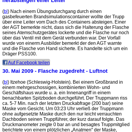
herabsteigen einer Leiter
(
bl
) Nach einem Übungsdurchgang durch einen
gasbefeuerten Brandsimulationscontainer wollte der Trupp
über eine Leiter vom Dach des Containers absteigen. Einer
der AGT bemerkte nicht, dass sich die Halterung der Flasche
seines Atemschutzgerätes lockerte und die Flasche nur noch
über das Ventil mit dem Gerät verbunden war. Der Vorfall
wurde von einerm Ausbilder bemerkt der den AGT warnte
und die Flasche von Hand sicherte. Es handelte sich um ein
Dräger PSS100.
Auf Facebook teilen
30. Mai 2009
- Flasche zugedreht - Luftnot
(
bl
) Itzehoe (Schleswig-Holstein). Bei einem Großbrand in
einem mehrgeschossigen, kombinierten Wohn- und
Geschäftshaus wurde u. a. ein Innenangriff in einem
benachbarten Spitzboden durchgeführt. Der Truppmann riss
ca. 5-7 Min. nach der letzten Druckabfrage (200 bar) seine
Maske vom Gesicht. Um 03:23 Uhr verließ der Truppmann
ohne aufgesetzte Maske durch den nur leicht verrauchten
Dachboden seinen Truppführer, der kurz darauf folgte. Das
Druckmanometer zeigte 0 bar an und besagtes Truppmitglied
berichtete von einem plötzlichen „Anatmen“ der Maske,