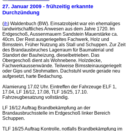
27. Januar 2009
- frühzeitig erkannte
Durchzündung
(
ih
) Waldenbuch (BW). Einsatzobjekt war ein ehemaliges
landwirtschaftliches Anwesen aus dem Jahre 1720. Im
Erdgeschoß, Aussenmauern Sandstein Mauerstärke ca.
40cm. Der Rest ausgeriegeltes Fachwerk, Holz und
Bimsstein. Früher Nutzung als Stall und Schuppen. Zur Zeit
des Brandausbruches Lagerraum für Baumaterial und
Standort der Bauheizung, dieselbetrieben. Das
Obergeschoß dient als Wohnebene. Holzdecke,
Fachwerkaussenwände. Teilweise Bimssteinausgeriegelt
oder Gips und Strohmatten. Dachstuhl wurde gerade neu
aufgesetzt, harte Bedachung.
Alamierung 17.02 Uhr. Eintreffen der Fahrzeuge ELF 1,
17.04, LF 16/12, 17.08, TLF 16/25, 17.10.
Fahrzeugbesatzung vollständig.
LF 16/12 Auftrag Brandbekämpfung an der
Brandausbruchsstelle im Erdgeschoß linker Bereich
Schuppen.
TLF 16/25 Auftrag Kontrolle, notfalls Brandbekämpfung im