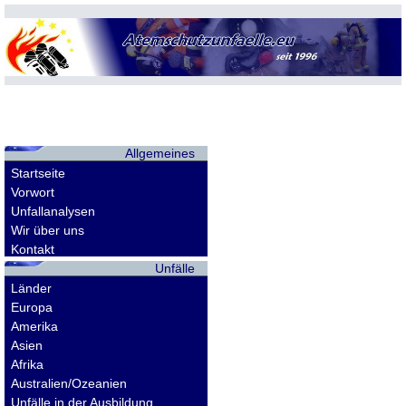
Allgemeines
Startseite
Vorwort
Unfallanalysen
Wir über uns
Kontakt
Unfälle
Länder
Europa
Amerika
Asien
Afrika
Australien/Ozeanien
Unfälle in der Ausbildung