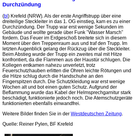
Durchzündung
(
bl
) Krefeld (NRW). Als der erste Angriffstrupp über eine
dreiteilige Steckleiter in das 1. OG einstieg, kam es zu einer
Durchzündung. Der Trupp war erst wenige Sekunden im
Gebäude und wollte gerade über Funk "Wasser Marsch"
fordern. Das Feuer im Erdgeschoß breitete sich in diesem
Moment über den Treppenraum aus und traf den Trupp. Im
letzten Augenblick gelang der Rückzug über die Steckleiter.
Beim Abstieg wurde der Trupp ein zweites mal mit Hitze
konfrontiert, da die Flammen aus der Haustür schlugen. Die
Kollegen entkamen nahezu unverletzt, trotz
Feuerschutzhauben erlitten die Ohren leichte Rötungen und
die Hitze schlug durch die Handschuhe an den
Fingerspitzen durch. Die Schutzkleidung war erst wenige
Wochen alt und bot einen guten Schutz. Aufgrund der
Beflammung wurde das Kabel der Helmsprechgarnitur stark
beschädigt, funktionierte jedoch noch. Die Atemschutzgeräte
funktionierten ebenfalls einwandfrei.
Weitere Bilder finden Sie in der
Westdeutschen Zeitung
.
Quelle: Reiner Pylen, BF Krefeld