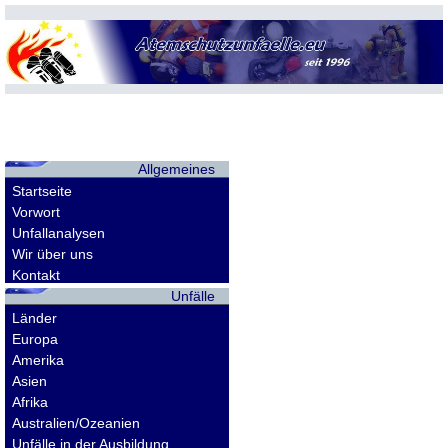
Allgemeines
Startseite
Vorwort
Unfallanalysen
Wir über uns
Kontakt
Unfälle
Länder
Europa
Amerika
Asien
Afrika
Australien/Ozeanien
Unfälle in der Ausbildung