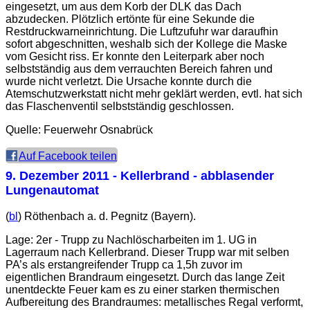
eingesetzt, um aus dem Korb der DLK das Dach
abzudecken. Plötzlich ertönte für eine Sekunde die
Restdruckwarneinrichtung. Die Luftzufuhr war daraufhin
sofort abgeschnitten, weshalb sich der Kollege die Maske
vom Gesicht riss. Er konnte den Leiterpark aber noch
selbstständig aus dem verrauchten Bereich fahren und
wurde nicht verletzt. Die Ursache konnte durch die
Atemschutzwerkstatt nicht mehr geklärt werden, evtl. hat sich
das Flaschenventil selbstständig geschlossen.
Quelle: Feuerwehr Osnabrück
Auf Facebook teilen
9. Dezember 2011
- Kellerbrand - abblasender
Lungenautomat
(
bl
) Röthenbach a. d. Pegnitz (Bayern).
Lage: 2er - Trupp zu Nachlöscharbeiten im 1. UG in
Lagerraum nach Kellerbrand. Dieser Trupp war mit selben
PA’s als erstangreifender Trupp ca 1,5h zuvor im
eigentlichen Brandraum eingesetzt. Durch das lange Zeit
unentdeckte Feuer kam es zu einer starken thermischen
Aufbereitung des Brandraumes: metallisches Regal verformt,