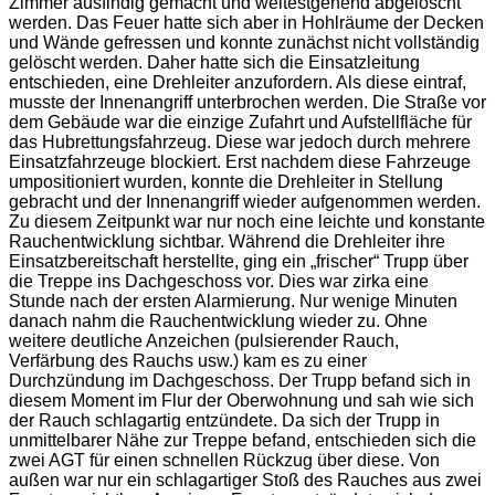
Zimmer ausfindig gemacht und weitestgehend abgelöscht
werden. Das Feuer hatte sich aber in Hohlräume der Decken
und Wände gefressen und konnte zunächst nicht vollständig
gelöscht werden. Daher hatte sich die Einsatzleitung
entschieden, eine Drehleiter anzufordern. Als diese eintraf,
musste der Innenangriff unterbrochen werden. Die Straße vor
dem Gebäude war die einzige Zufahrt und Aufstellfläche für
das Hubrettungsfahrzeug. Diese war jedoch durch mehrere
Einsatzfahrzeuge blockiert. Erst nachdem diese Fahrzeuge
umpositioniert wurden, konnte die Drehleiter in Stellung
gebracht und der Innenangriff wieder aufgenommen werden.
Zu diesem Zeitpunkt war nur noch eine leichte und konstante
Rauchentwicklung sichtbar. Während die Drehleiter ihre
Einsatzbereitschaft herstellte, ging ein „frischer“ Trupp über
die Treppe ins Dachgeschoss vor. Dies war zirka eine
Stunde nach der ersten Alarmierung. Nur wenige Minuten
danach nahm die Rauchentwicklung wieder zu. Ohne
weitere deutliche Anzeichen (pulsierender Rauch,
Verfärbung des Rauchs usw.) kam es zu einer
Durchzündung im Dachgeschoss. Der Trupp befand sich in
diesem Moment im Flur der Oberwohnung und sah wie sich
der Rauch schlagartig entzündete. Da sich der Trupp in
unmittelbarer Nähe zur Treppe befand, entschieden sich die
zwei AGT für einen schnellen Rückzug über diese. Von
außen war nur ein schlagartiger Stoß des Rauches aus zwei