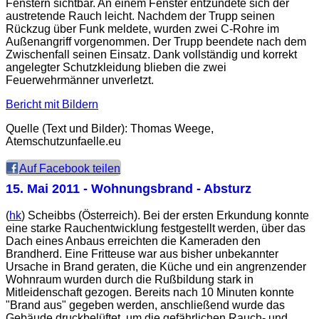
Fenstern sichtbar. An einem Fenster entzündete sich der
austretende Rauch leicht. Nachdem der Trupp seinen
Rückzug über Funk meldete, wurden zwei C-Rohre im
Außenangriff vorgenommen. Der Trupp beendete nach dem
Zwischenfall seinen Einsatz. Dank vollständig und korrekt
angelegter Schutzkleidung blieben die zwei
Feuerwehrmänner unverletzt.
Bericht mit Bildern
Quelle (Text und Bilder): Thomas Weege,
Atemschutzunfaelle.eu
Auf Facebook teilen
15. Mai 2011
- Wohnungsbrand - Absturz
(
hk
) Scheibbs (Österreich). Bei der ersten Erkundung konnte
eine starke Rauchentwicklung festgestellt werden, über das
Dach eines Anbaus erreichten die Kameraden den
Brandherd. Eine Fritteuse war aus bisher unbekannter
Ursache in Brand geraten, die Küche und ein angrenzender
Wohnraum wurden durch die Rußbildung stark in
Mitleidenschaft gezogen. Bereits nach 10 Minuten konnte
"Brand aus" gegeben werden, anschließend wurde das
Gebäude druckbelüftet, um die gefährlichen Rauch- und