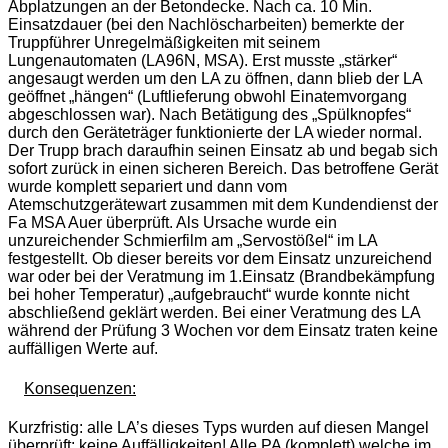
Abplatzungen an der Betondecke. Nach ca. 10 Min.
Einsatzdauer (bei den Nachlöscharbeiten) bemerkte der
Truppführer Unregelmäßigkeiten mit seinem
Lungenautomaten (LA96N, MSA). Erst musste „stärker“
angesaugt werden um den LA zu öffnen, dann blieb der LA
geöffnet „hängen“ (Luftlieferung obwohl Einatemvorgang
abgeschlossen war). Nach Betätigung des „Spülknopfes“
durch den Geräteträger funktionierte der LA wieder normal.
Der Trupp brach daraufhin seinen Einsatz ab und begab sich
sofort zurück in einen sicheren Bereich. Das betroffene Gerät
wurde komplett separiert und dann vom
Atemschutzgerätewart zusammen mit dem Kundendienst der
Fa MSA Auer überprüft. Als Ursache wurde ein
unzureichender Schmierfilm am „Servostößel“ im LA
festgestellt. Ob dieser bereits vor dem Einsatz unzureichend
war oder bei der Veratmung im 1.Einsatz (Brandbekämpfung
bei hoher Temperatur) „aufgebraucht“ wurde konnte nicht
abschließend geklärt werden. Bei einer Veratmung des LA
während der Prüfung 3 Wochen vor dem Einsatz traten keine
auffälligen Werte auf.
Konsequenzen:
Kurzfristig: alle LA’s dieses Typs wurden auf diesen Mangel
überprüft: keine Auffälligkeiten! Alle PA (komplett) welche im