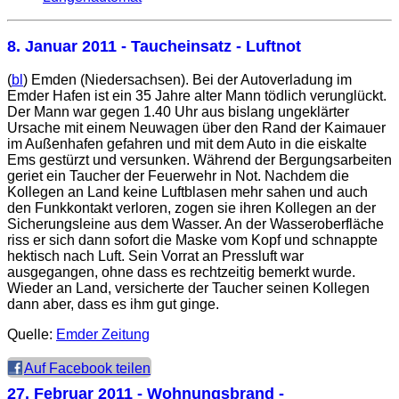
8. Januar 2011
- Taucheinsatz - Luftnot
(
bl
) Emden (Niedersachsen). Bei der Autoverladung im
Emder Hafen ist ein 35 Jahre alter Mann tödlich verunglückt.
Der Mann war gegen 1.40 Uhr aus bislang ungeklärter
Ursache mit einem Neuwagen über den Rand der Kaimauer
im Außenhafen gefahren und mit dem Auto in die eiskalte
Ems gestürzt und versunken. Während der Bergungsarbeiten
geriet ein Taucher der Feuerwehr in Not. Nachdem die
Kollegen an Land keine Luftblasen mehr sahen und auch
den Funkkontakt verloren, zogen sie ihren Kollegen an der
Sicherungsleine aus dem Wasser. An der Wasseroberfläche
riss er sich dann sofort die Maske vom Kopf und schnappte
hektisch nach Luft. Sein Vorrat an Pressluft war
ausgegangen, ohne dass es rechtzeitig bemerkt wurde.
Wieder an Land, versicherte der Taucher seinen Kollegen
dann aber, dass es ihm gut ginge.
Quelle:
Emder Zeitung
Auf Facebook teilen
27. Februar 2011
- Wohnungsbrand -