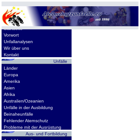
Allgemeines
Startseite
Vorwort
Unfallanalysen
Wir über uns
Kontakt
Unfälle
Länder
Europa
Amerika
Asien
Afrika
Australien/Ozeanien
Unfälle in der Ausbildung
Beinaheunfälle
Fehlender Atemschutz
Probleme mit der Ausrüstung
Aus- und Fortbildung