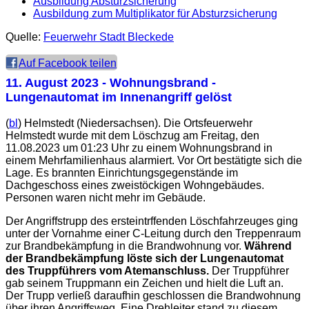
Ausbildung Absturzsicherung
Ausbildung zum Multiplikator für Absturzsicherung
Quelle:
Feuerwehr Stadt Bleckede
Auf Facebook teilen
11. August 2023
- Wohnungsbrand -
Lungenautomat im Innenangriff gelöst
(
bl
) Helmstedt (Niedersachsen). Die Ortsfeuerwehr
Helmstedt wurde mit dem Löschzug am Freitag, den
11.08.2023 um 01:23 Uhr zu einem Wohnungsbrand in
einem Mehrfamilienhaus alarmiert. Vor Ort bestätigte sich die
Lage. Es brannten Einrichtungsgegenstände im
Dachgeschoss eines zweistöckigen Wohngebäudes.
Personen waren nicht mehr im Gebäude.
Der Angriffstrupp des ersteintrffenden Löschfahrzeuges ging
unter der Vornahme einer C-Leitung durch den Treppenraum
zur Brandbekämpfung in die Brandwohnung vor.
Während
der Brandbekämpfung löste sich der Lungenautomat
des Truppführers vom Atemanschluss.
Der Truppführer
gab seinem Truppmann ein Zeichen und hielt die Luft an.
Der Trupp verließ daraufhin geschlossen die Brandwohnung
über ihren Angriffsweg. Eine Drehleiter stand zu diesem