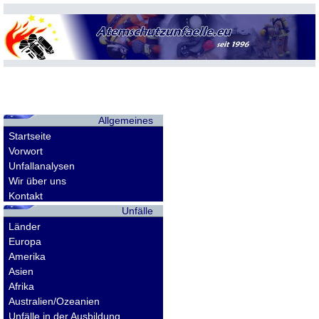
Allgemeines
Startseite
Vorwort
Unfallanalysen
Wir über uns
Kontakt
Unfälle
Länder
Europa
Amerika
Asien
Afrika
Australien/Ozeanien
Unfälle in der Ausbildung