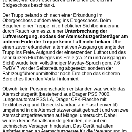
Erdgeschoss beschränkt.
Der Trupp befand sich nach einer Erkundung im
Obergeschoss auf dem Weg ins Erdgeschoss. Beim
Begehen einer Treppe mit erheblicher Sichtbehinderung
durch Rauch kam es zu einer
Unterbrechung der
Luftversorgung, sodass der Atemschutzgeräteträger am
unteren Ende der Treppe keine Luft mehr bekam.
Über
einen zuvor erkundeten alternativen Ausgang gelangte der
Trupp ins Freie. Aufgrund der einsetzenden Luftnot und des
sehr kurzen Fluchtweges ins Freie (ca. 2 m und Ausgang in
Sicht) wurde kein vollständiger Mayday-Spruch gem. 7.6
FwDV 7 vor der Selbstrettung abgesetzt, sondern der
Fahrzeugführer unmittelbar nach Erreichen des sicheren
Bereiches über den Vorfall informiert.
Obwohl kein Personenschaden entstanden war, wurde das
Atemschutzgerät (bestehend aus Dräger PSS 7000,
Lungenautomat PSS LA, Dräger CFK-Flasche mit
Textilüberzug und Dreieckshandrad am Flaschenventil)
umgehend in die Atemschutzwerkstatt gebracht und von zwei
Atemschutzgerätewarten auf Mängel untersucht. Dabei
wurden keine Anhaltspunkte gefunden, die auf ein
technisches Versagen hindeuten. Das Gerät hat allen
Anforderungen an Atemschutzgeräte für die Verwendung im