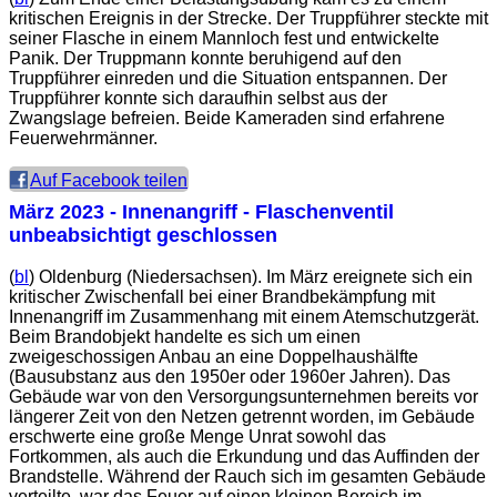
kritischen Ereignis in der Strecke. Der Truppführer steckte mit
seiner Flasche in einem Mannloch fest und entwickelte
Panik. Der Truppmann konnte beruhigend auf den
Truppführer einreden und die Situation entspannen. Der
Truppführer konnte sich daraufhin selbst aus der
Zwangslage befreien. Beide Kameraden sind erfahrene
Feuerwehrmänner.
Auf Facebook teilen
März 2023 - Innenangriff - Flaschenventil
unbeabsichtigt geschlossen
(
bl
) Oldenburg (Niedersachsen). Im März ereignete sich ein
kritischer Zwischenfall bei einer Brandbekämpfung mit
Innenangriff im Zusammenhang mit einem Atemschutzgerät.
Beim Brandobjekt handelte es sich um einen
zweigeschossigen Anbau an eine Doppelhaushälfte
(Bausubstanz aus den 1950er oder 1960er Jahren). Das
Gebäude war von den Versorgungsunternehmen bereits vor
längerer Zeit von den Netzen getrennt worden, im Gebäude
erschwerte eine große Menge Unrat sowohl das
Fortkommen, als auch die Erkundung und das Auffinden der
Brandstelle. Während der Rauch sich im gesamten Gebäude
verteilte, war das Feuer auf einen kleinen Bereich im