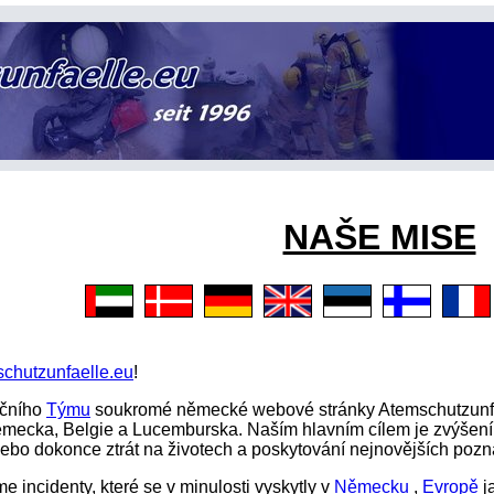
NAŠE MISE
chutzunfaelle.eu
!
ačního
Týmu
soukromé německé webové stránky Atemschutzunfae
ěmecka, Belgie a Lucemburska. Naším hlavním cílem je zvýšen
nebo dokonce ztrát na životech a poskytování nejnovějších pozna
 incidenty, které se v minulosti vyskytly v
Německu
,
Evropě
j