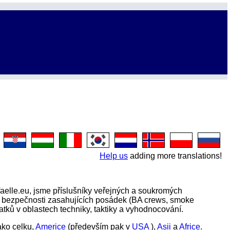
Help us
adding more translations!
lle.eu, jsme příslušníky veřejných a soukromých
í bezpečnosti zasahujících posádek (BA crews, smoke
tků v oblastech techniky, taktiky a vyhodnocování.
ako celku,
Americe
(především pak v
USA
),
Asii
a
Africe
.