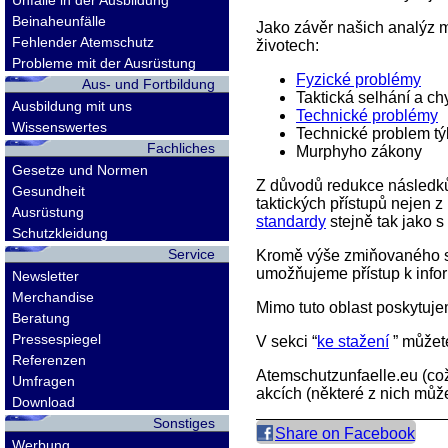
Unfälle in der Ausbildung
Beinaheunfälle
Jako závěr našich analýz 
Fehlender Atemschutz
životech:
Probleme mit der Ausrüstung
Fyzické problémy
Aus- und Fortbildung
Taktická selhání a ch
Ausbildung mit uns
Technické problémy
Wissenswertes
Technické problem tý
Fachliches
Murphyho zákony
Gesetze und Normen
Z důvodů redukce následků
Gesundheit
taktických přístupů nejen 
Ausrüstung
standardy
stejně tak jako s
Schutzkleidung
Service
Kromě výše zmiňovaného s
umožňujeme přístup k info
Newsletter
Merchandise
Mimo tuto oblast poskytuje
Beratung
Pressespiegel
V sekci “
ke stažení
” můžete
Referenzen
Atemschutzunfaelle.eu
(což
Umfragen
akcích (některé z nich může
Download
Sonstiges
Share on Facebook
Werbung