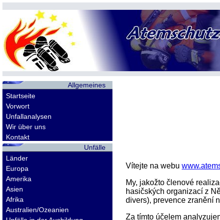
Allgemeines
Startseite
Vorwort
Unfallanalysen
Wir über uns
Kontakt
Unfälle
Länder
Vítejte na webu
www.atems
Europa
Amerika
My, jakožto členové realiz
Asien
hasičských organizací z N
Afrika
divers), prevence zranění 
Australien/Ozeanien
Za tímto účelem analyzujeme