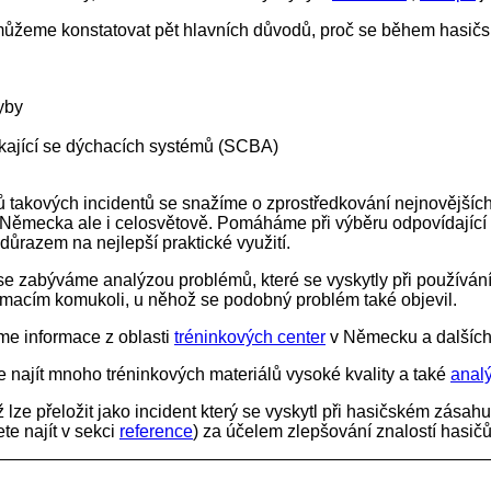
můžeme konstatovat pět hlavních důvodů, proč se během hasičs
yby
kající se dýchacích systémů (SCBA)
 takových incidentů se snažíme o zprostředkování nejnovějších
z Německa ale i celosvětově. Pomáháme při výběru odpovídající
 důrazem na nejlepší praktické využití.
e zabýváme analýzou problémů, které se vyskytly při používá
rmacím komukoli, u něhož se podobný problém také objevil.
me informace z oblasti
tréninkových center
v Německu a dalších
 najít mnoho tréninkových materiálů vysoké kvality a také
analý
 lze přeložit jako incident který se vyskytl při hasičském zás
te najít v sekci
reference
) za účelem zlepšování znalostí hasi