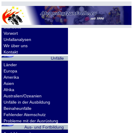
Allgemeines
Startseite
Vorwort
Unfallanalysen
Wir über uns
Kontakt
Unfälle
Länder
Europa
Amerika
Asien
Afrika
Australien/Ozeanien
Unfälle in der Ausbildung
Beinaheunfälle
Fehlender Atemschutz
Probleme mit der Ausrüstung
Aus- und Fortbildung