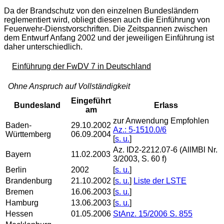
Da der Brandschutz von den einzelnen Bundesländern
reglementiert wird, obliegt diesen auch die Einführung von
Feuerwehr-Dienstvorschriften. Die Zeitspannen zwischen
dem Entwurf Anfang 2002 und der jeweiligen Einführung ist
daher unterschiedlich.
Einführung der FwDV 7 in Deutschland
Ohne Anspruch auf Vollständigkeit
Eingeführt
Bundesland
Erlass
am
zur Anwendung Empfohlen
Baden-
29.10.2002
Az.: 5-1510.0/6
Württemberg
06.09.2004
[
s. u.
]
Az. ID2-2212.07-6 (AllMBl Nr.
Bayern
11.02.2003
3/2003, S. 60 f)
Berlin
2002
[
s. u.
]
Brandenburg
21.10.2002
[
s. u.
]
Liste der LSTE
Bremen
16.06.2003
[
s. u.
]
Hamburg
13.06.2003
[
s. u.
]
Hessen
01.05.2006
StAnz. 15/2006 S. 855