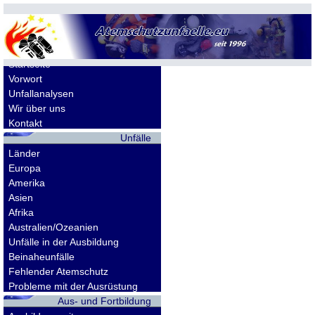
Allgemeines
Startseite
Vorwort
Unfallanalysen
Wir über uns
Kontakt
Unfälle
Länder
Europa
Amerika
Asien
Afrika
Australien/Ozeanien
Unfälle in der Ausbildung
Beinaheunfälle
Fehlender Atemschutz
Probleme mit der Ausrüstung
Aus- und Fortbildung