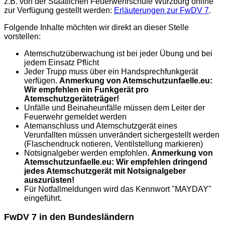
z.B. von der Staatlichen Feuerwehrschule Würzburg online
zur Verfügung gestellt werden:
Erläuterungen zur FwDV 7
.
Folgende Inhalte möchten wir direkt an dieser Stelle
vorstellen:
Atemschutzüberwachung ist bei jeder Übung und bei
jedem Einsatz Pflicht
Jeder Trupp muss über ein Handsprechfunkgerät
verfügen.
Anmerkung von Atemschutzunfaelle.eu:
Wir empfehlen ein Funkgerät pro
Atemschutzgeräteträger!
Unfälle und Beinaheunfälle müssen dem Leiter der
Feuerwehr gemeldet werden
Atemanschluss und Atemschutzgerät eines
Verunfallten müssen unverändert sichergestellt werden
(Flaschendruck notieren, Ventilstellung markieren)
Notsignalgeber werden empfohlen.
Anmerkung von
Atemschutzunfaelle.eu: Wir empfehlen dringend
jedes Atemschutzgerät mit Notsignalgeber
auszurüsten!
Für Notfallmeldungen wird das Kennwort "MAYDAY"
eingeführt.
FwDV 7 in den Bundesländern