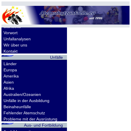
Allgemeines
Startseite
Vorwort
Unfallanalysen
Wir über uns
Kontakt
Unfälle
Länder
Europa
Amerika
Asien
Afrika
Australien/Ozeanien
Unfälle in der Ausbildung
Beinaheunfälle
Fehlender Atemschutz
Probleme mit der Ausrüstung
Aus- und Fortbildung