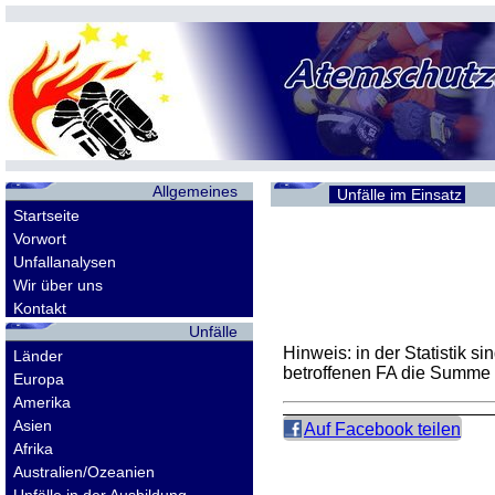
Allgemeines
Unfälle im Einsatz
Startseite
Vorwort
Unfallanalysen
Wir über uns
Kontakt
Unfälle
Hinweis: in der Statistik 
Länder
betroffenen
FA
die Summe d
Europa
Amerika
Asien
Auf Facebook teilen
Afrika
Australien/Ozeanien