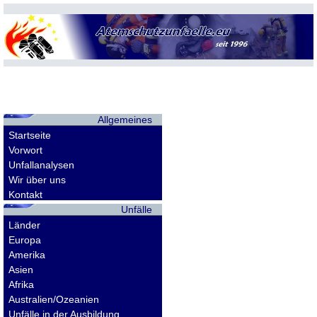
Allgemeines
Startseite
Vorwort
Unfallanalysen
Wir über uns
Kontakt
Unfälle
Länder
Europa
Amerika
Asien
Afrika
Australien/Ozeanien
Unfälle in der Ausbildung