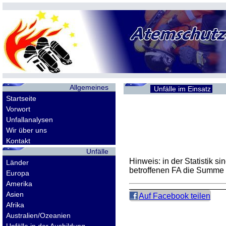
Allgemeines
Unfälle im Einsatz
Startseite
Vorwort
Unfallanalysen
Wir über uns
Kontakt
Unfälle
Hinweis: in der Statistik 
Länder
betroffenen
FA
die Summe d
Europa
Amerika
Asien
Auf Facebook teilen
Afrika
Australien/Ozeanien