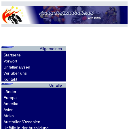
Allgemeines
Startseite
Vorwort
Unfallanalysen
Wir über uns
Kontakt
Unfälle
Länder
Europa
Amerika
Asien
Afrika
Australien/Ozeanien
Unfälle in der Ausbildung