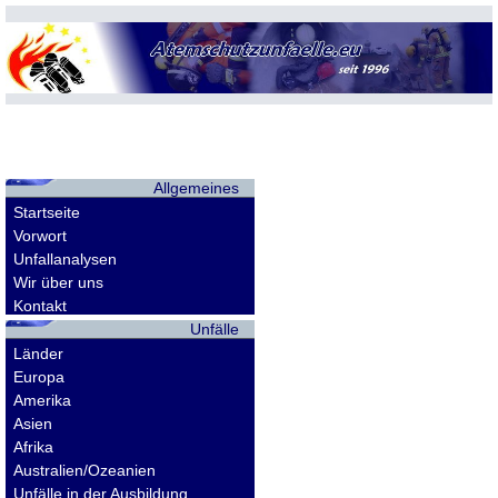
Allgemeines
Startseite
Vorwort
Unfallanalysen
Wir über uns
Kontakt
Unfälle
Länder
Europa
Amerika
Asien
Afrika
Australien/Ozeanien
Unfälle in der Ausbildung