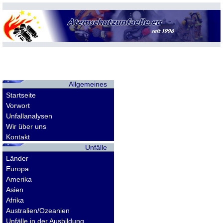
Allgemeines
Startseite
Vorwort
Unfallanalysen
Wir über uns
Kontakt
Unfälle
Länder
Europa
Amerika
Asien
Afrika
Australien/Ozeanien
Unfälle in der Ausbildung