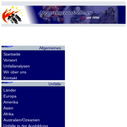
Allgemeines
Startseite
Vorwort
Unfallanalysen
Wir über uns
Kontakt
Unfälle
Länder
Europa
Amerika
Asien
Afrika
Australien/Ozeanien
Unfälle in der Ausbildung