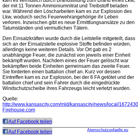
kam es vermutlich durch Brandstiftung zum Brand eines Lkw,
der mit 11 Tonnen Ammoniumnitrat und Treibstoff beladen
war. Während den Löscharbeiten kam es zur Explosion des
Lkw, wodurch sechs Feuerwehrangehörige ihr Leben
verloren. Inzwischen gibt es neue Ermittlungsansätze zu den
Tatumständen und vermutlichen Tätern.
Den Einsatzkräften wurde durch die Leitstelle mitgeteilt, dass
sich an der Einsatzstelle explosive Stoffe befinden würden,
allerdings keine weiteren Details. Vor Ort gab es 2
unabhängige Feuer, die zunächst von jeweils einer Einheit
bekämpft wurden. Nachdem eines der Feuer gelöscht war
bekämpften beide Einheiten gemeinsam das zweite Feuer.
Sie forderten einen
battalion chief
an. Kurz vor dessen
Eintreffen kam es zur Explosion, bei der 6 FA getötet und der
battalion chief
und sein Fahrer durch die eingedrückte
Windschutzscheibe ihres Fahrzeugs leicht verletzt wurden.
Quelle:
http://www.kansascity.com/mld/kansascity/news/local/167243
Firehouse.com
Auf Facebook teilen
Atemschutzunfaelle.eu
Auf Facebook teilen