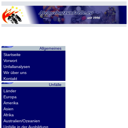
Allgemeines
Startseite
Vorwort
Unfallanalysen
Wir über uns
Kontakt
Unfälle
Länder
Europa
Amerika
Asien
Afrika
Australien/Ozeanien
Unfälle in der Ausbildung