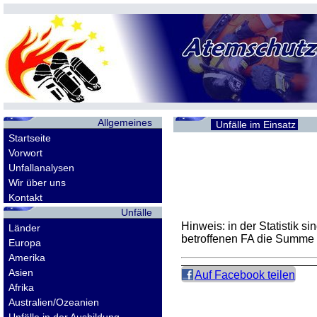
Allgemeines
Unfälle im Einsatz
Startseite
Vorwort
Unfallanalysen
Wir über uns
Kontakt
Unfälle
Hinweis: in der Statistik 
Länder
betroffenen
FA
die Summe d
Europa
Amerika
Asien
Auf Facebook teilen
Afrika
Australien/Ozeanien