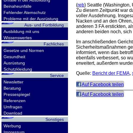
Unfälle in der Ausbildung
(
reb
) Seattle (Washington,
Beinaheunfälle
Zu diesem Zeitpunkt war da
Fehlender Atemschutz
voller Ausdehnung. Insges
Probleme mit der Ausrüstung
Nacken und an den Ohren, s
Aus- und Fortbildung
anderen 3 FA erstickten, a
Ausbildung mit uns
anderen beiden noch, sich
Wissenswertes
Im anschließenden Gericht
Fachliches
Sicherheitsmaßnahmen getro
Gesetze und Normen
informiert, wenn das betro
Gesundheit
ebenfalls verbessert, so 
Ausrüstung
erweitert, außerdem wurden
Schutzkleidung
Quelle:
Bericht der
FEMA
,
Service
Newsletter
Auf Facebook teilen
Beratung
Auf Facebook teilen
Pressespiegel
Referenzen
Umfragen
Download
Sonstiges
Werbung
Impressum