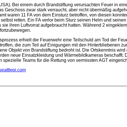
 USA). Bei einem durch Brandstiftung verursachten Feuer in e
s Geschoss zwar stark verraucht, aber nicht übermäßig aufgehe
amt waren 11 FA von dem Einsturz betroffen, von diesen konnte
elbst retten. Ein FA verlor beim Sturz seinen Helm und seinen
ls sie ihren Luftvorrat aufgebraucht hatten. Während 2 eingekle
 fortzubewegen.
sprozess erhielt die Feuerwehr eine Teilschuld am Tod der F
ffen, die zum Teil auf Einigungen mit den Hinterbliebenen zur
ffene Objekt von Brandstiftung bedroht ist. Die Ortskenntnis w
wurden neue Einsatzkleidung und Wärmebildkameras beschafft. 
 spezielle Teams für die Rettung von vermissten AGT eingerich
seattlepi.com