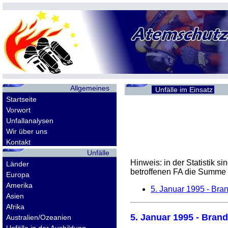
Allgemeines
Unfälle im Einsatz
Startseite
Vorwort
Unfallanalysen
Wir über uns
Kontakt
Unfälle
Hinweis: in der Statistik 
Länder
betroffenen
FA
die Summe d
Europa
Amerika
5. Januar 1995
- Bran
Asien
Afrika
5. Januar 1995
- Brand
Australien/Ozeanien