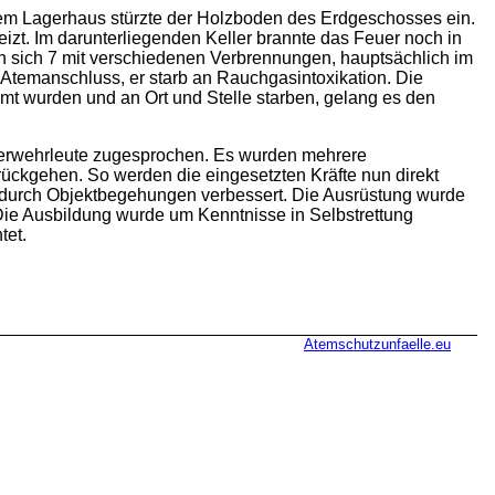
inem Lagerhaus stürzte der Holzboden des Erdgeschosses ein.
izt. Im darunterliegenden Keller brannte das Feuer noch in
n sich 7 mit verschiedenen Verbrennungen, hauptsächlich im
 Atemanschluss, er starb an Rauchgasintoxikation. Die
mmt wurden und an Ort und Stelle starben, gelang es den
euerwehrleute zugesprochen. Es wurden mehrere
ückgehen. So werden die eingesetzten Kräfte nun direkt
ird durch Objektbegehungen verbessert. Die Ausrüstung wurde
Die Ausbildung wurde um Kenntnisse in Selbstrettung
tet.
Atemschutzunfaelle.eu