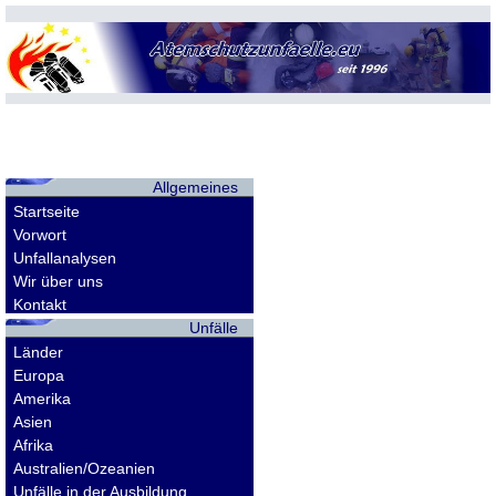
Allgemeines
Startseite
Vorwort
Unfallanalysen
Wir über uns
Kontakt
Unfälle
Länder
Europa
Amerika
Asien
Afrika
Australien/Ozeanien
Unfälle in der Ausbildung