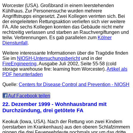
Worcester (USA). Großbrand in einem leerstehenden
Kühlhaus. Zur Personensuche wurden mehrere
Angriffstrupps eingesetzt. Zwei Kollegen verirrten sich. Bei
der eingeleiteten Rettungsaktion verliefen sich vier weitere
FA. Alle sechs Kollegen konnten das Gebäude nicht mehr
rechtzeitig verlassen und starben an Rauchvergiftungen und
teilw. Verbrennungen. Es gab parallelen zum
Kölner
Dienstunfall
.
Weitere interessante Informationen über die Tragödie finden
Sie im
NIOSH-Untersuchungsbericht
und in der
FireEngineering
, Ausgabe Juli 2002, Seite 55-58 (cold
storage warehouse fire: learning from Worcester).
Artikel als
PDF herunterladen
Quelle:
Centers for Disease Control and Prevention - NIOSH
Auf Facebook teilen
22. Dezember 1999
- Wohnhausbrand mit
Durchzündung, drei getötete FA
Keokuk (Iowa, USA). Nach der Rettung von zwei Kindern
(verstarben im Krankenhaus) aus den oberen Schlafzimmern
gingen die drei Feuerwehrleute nochmals vor um das dritte