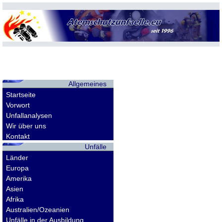
Allgemeines
Startseite
Vorwort
Unfallanalysen
Wir über uns
Kontakt
Unfälle
Länder
Europa
Amerika
Asien
Afrika
Australien/Ozeanien
Unfälle in der Ausbildung