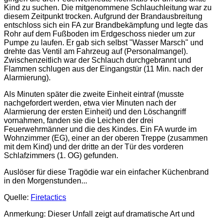
Kind zu suchen. Die mitgenommene Schlauchleitung war zu
diesem Zeitpunkt trocken. Aufgrund der Brandausbreitung
entschloss sich ein FA zur Brandbekämpfung und legte das
Rohr auf dem Fußboden im Erdgeschoss nieder um zur
Pumpe zu laufen. Er gab sich selbst "Wasser Marsch" und
drehte das Ventil am Fahrzeug auf (Personalmangel).
Zwischenzeitlich war der Schlauch durchgebrannt und
Flammen schlugen aus der Eingangstür (11 Min. nach der
Alarmierung).
Als Minuten später die zweite Einheit eintraf (musste
nachgefordert werden, etwa vier Minuten nach der
Alarmierung der ersten Einheit) und den Löschangriff
vornahmen, fanden sie die Leichen der drei
Feuerwehrmänner und die des Kindes. Ein FA wurde im
Wohnzimmer (EG), einer an der oberen Treppe (zusammen
mit dem Kind) und der dritte an der Tür des vorderen
Schlafzimmers (1. OG) gefunden.
Auslöser für diese Tragödie war ein einfacher Küchenbrand
in den Morgenstunden...
Quelle:
Firetactics
Anmerkung: Dieser Unfall zeigt auf dramatische Art und