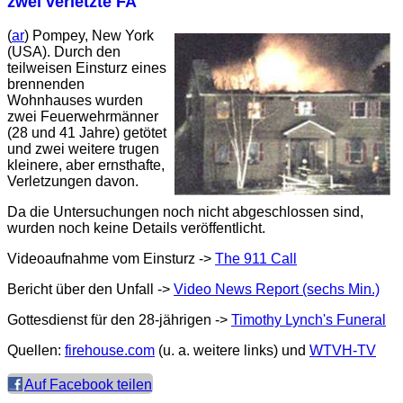
zwei verletzte FA
(
ar
) Pompey, New York
(USA). Durch den
teilweisen Einsturz eines
brennenden
Wohnhauses wurden
zwei Feuerwehrmänner
(28 und 41 Jahre) getötet
und zwei weitere trugen
kleinere, aber ernsthafte,
Verletzungen davon.
Da die Untersuchungen noch nicht abgeschlossen sind,
wurden noch keine Details veröffentlicht.
Videoaufnahme vom Einsturz ->
The 911 Call
Bericht über den Unfall ->
Video News Report (sechs Min.)
Gottesdienst für den 28-jährigen ->
Timothy Lynch's Funeral
Quellen:
firehouse.com
(u. a. weitere links) und
WTVH-TV
Auf Facebook teilen