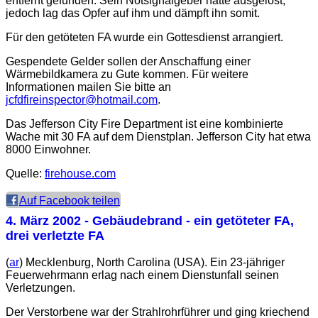
entfernt gefunden. Sein Notsignalgeber hatte ausgelöst,
jedoch lag das Opfer auf ihm und dämpft ihn somit.
Für den getöteten FA wurde ein Gottesdienst arrangiert.
Gespendete Gelder sollen der Anschaffung einer
Wärmebildkamera zu Gute kommen. Für weitere
Informationen mailen Sie bitte an
jcfdfireinspector@hotmail.com
.
Das Jefferson City Fire Department ist eine kombinierte
Wache mit 30
FA
auf dem Dienstplan. Jefferson City hat etwa
8000 Einwohner.
Quelle:
firehouse.com
Auf Facebook teilen
4. März 2002
- Gebäudebrand - ein getöteter FA,
drei verletzte FA
(
ar
) Mecklenburg, North Carolina (USA). Ein 23-jähriger
Feuerwehrmann erlag nach einem Dienstunfall seinen
Verletzungen.
Der Verstorbene war der Strahlrohrführer und ging kriechend