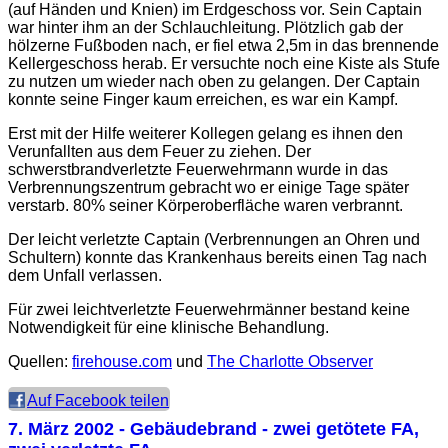
(auf Händen und Knien) im Erdgeschoss vor. Sein Captain
war hinter ihm an der Schlauchleitung. Plötzlich gab der
hölzerne Fußboden nach, er fiel etwa 2,5m in das brennende
Kellergeschoss herab. Er versuchte noch eine Kiste als Stufe
zu nutzen um wieder nach oben zu gelangen. Der Captain
konnte seine Finger kaum erreichen, es war ein Kampf.
Erst mit der Hilfe weiterer Kollegen gelang es ihnen den
Verunfallten aus dem Feuer zu ziehen. Der
schwerstbrandverletzte Feuerwehrmann wurde in das
Verbrennungszentrum gebracht wo er einige Tage später
verstarb. 80% seiner Körperoberfläche waren verbrannt.
Der leicht verletzte Captain (Verbrennungen an Ohren und
Schultern) konnte das Krankenhaus bereits einen Tag nach
dem Unfall verlassen.
Für zwei leichtverletzte Feuerwehrmänner bestand keine
Notwendigkeit für eine klinische Behandlung.
Quellen:
firehouse.com
und
The Charlotte Observer
Auf Facebook teilen
7. März 2002
- Gebäudebrand - zwei getötete FA,