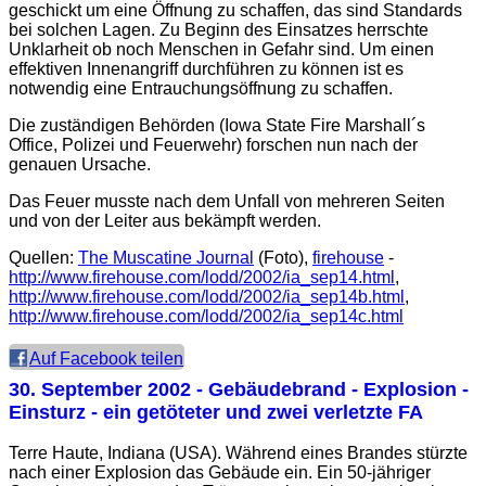
geschickt um eine Öffnung zu schaffen, das sind Standards
bei solchen Lagen. Zu Beginn des Einsatzes herrschte
Unklarheit ob noch Menschen in Gefahr sind. Um einen
effektiven Innenangriff durchführen zu können ist es
notwendig eine Entrauchungsöffnung zu schaffen.
Die zuständigen Behörden (Iowa State Fire Marshall´s
Office, Polizei und Feuerwehr) forschen nun nach der
genauen Ursache.
Das Feuer musste nach dem Unfall von mehreren Seiten
und von der Leiter aus bekämpft werden.
Quellen:
The Muscatine Journal
(Foto),
firehouse
-
http://www.firehouse.com/lodd/2002/ia_sep14.html
,
http://www.firehouse.com/lodd/2002/ia_sep14b.html
,
http://www.firehouse.com/lodd/2002/ia_sep14c.html
Auf Facebook teilen
30. September 2002
- Gebäudebrand - Explosion -
Einsturz - ein getöteter und zwei verletzte FA
Terre Haute, Indiana (USA). Während eines Brandes stürzte
nach einer Explosion das Gebäude ein. Ein 50-jähriger