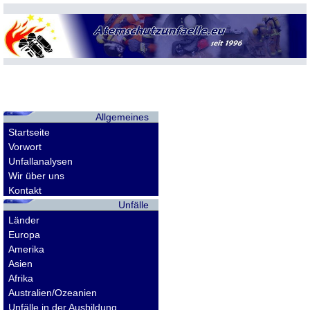
Allgemeines
Startseite
Vorwort
Unfallanalysen
Wir über uns
Kontakt
Unfälle
Länder
Europa
Amerika
Asien
Afrika
Australien/Ozeanien
Unfälle in der Ausbildung