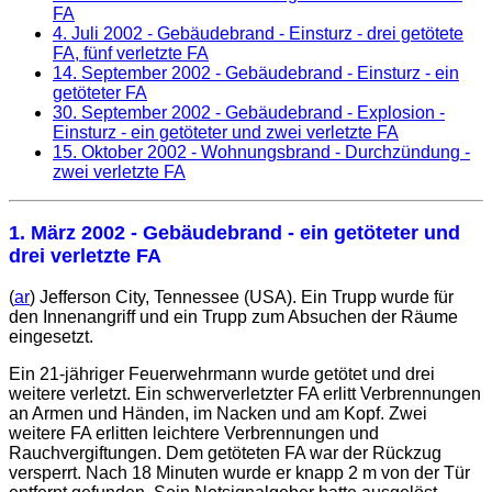
FA
4. Juli 2002
- Gebäudebrand - Einsturz - drei getötete
FA, fünf verletzte FA
14. September 2002
- Gebäudebrand - Einsturz - ein
getöteter FA
30. September 2002
- Gebäudebrand - Explosion -
Einsturz - ein getöteter und zwei verletzte FA
15. Oktober 2002
- Wohnungsbrand - Durchzündung -
zwei verletzte FA
1. März 2002
- Gebäudebrand - ein getöteter und
drei verletzte FA
(
ar
) Jefferson City, Tennessee (USA). Ein Trupp wurde für
den Innenangriff und ein Trupp zum Absuchen der Räume
eingesetzt.
Ein 21-jähriger Feuerwehrmann wurde getötet und drei
weitere verletzt. Ein schwerverletzter FA erlitt Verbrennungen
an Armen und Händen, im Nacken und am Kopf. Zwei
weitere FA erlitten leichtere Verbrennungen und
Rauchvergiftungen. Dem getöteten
FA
war der Rückzug
versperrt. Nach 18 Minuten wurde er knapp 2 m von der Tür