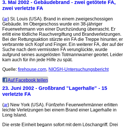
3. Mai 2002
- Gebäudebrand - zwei getötete FA,
zwei verletzte FA
(
ar
) St. Louis (USA). Brand in einem zweigeschossigen
Gebäude. Im Obergeschoss wurde ein 38-jähriger
Feuerwehrmann von einer Durchzündung überrascht. Er
erlitt eine tödliche Rauchvergiftung und Brandverletzungen.
Bei der Rettungsaktion stürzte ein FA die Treppe hinunter, er
verbrannte sich Kopf und Finger. Ein weiterer FA, der auf der
Suche nach dem vermissten FA verunglückte, wurde
aufgrund seines ausgelösten Totmannwarner geortet. Leider
kam auch für ihn jede Hilfe zu spät.
Quelle:
firehouse.com
,
NIOSH-Untersuchungsbericht
Auf Facebook teilen
23. Juni 2002
- Großbrand "Lagerhalle" - 15
verletzte FA
(
ar
) New York (USA). Fünfzehn Feuerwehrmänner erlitten
leichte Verletzungen bei einem Brand einer Lagerhalle in
Long Island.
Die erste Einheit begann sofort mit dem Löschangriff. Drei