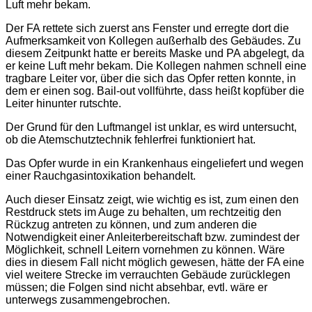
Luft mehr bekam.
Der FA rettete sich zuerst ans Fenster und erregte dort die
Aufmerksamkeit von Kollegen außerhalb des Gebäudes. Zu
diesem Zeitpunkt hatte er bereits Maske und PA abgelegt, da
er keine Luft mehr bekam. Die Kollegen nahmen schnell eine
tragbare Leiter vor, über die sich das Opfer retten konnte, in
dem er einen sog. Bail-out vollführte, dass heißt kopfüber die
Leiter hinunter rutschte.
Der Grund für den Luftmangel ist unklar, es wird untersucht,
ob die Atemschutztechnik fehlerfrei funktioniert hat.
Das Opfer wurde in ein Krankenhaus eingeliefert und wegen
einer Rauchgasintoxikation behandelt.
Auch dieser Einsatz zeigt, wie wichtig es ist, zum einen den
Restdruck stets im Auge zu behalten, um rechtzeitig den
Rückzug antreten zu können, und zum anderen die
Notwendigkeit einer Anleiterbereitschaft bzw. zumindest der
Möglichkeit, schnell Leitern vornehmen zu können. Wäre
dies in diesem Fall nicht möglich gewesen, hätte der FA eine
viel weitere Strecke im verrauchten Gebäude zurücklegen
müssen; die Folgen sind nicht absehbar, evtl. wäre er
unterwegs zusammengebrochen.