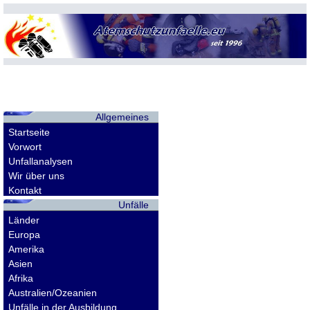
Allgemeines
Startseite
Vorwort
Unfallanalysen
Wir über uns
Kontakt
Unfälle
Länder
Europa
Amerika
Asien
Afrika
Australien/Ozeanien
Unfälle in der Ausbildung