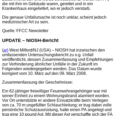
die mit ihm im Gebäude waren, gerettet und in ein
Krankenhaus eingeliefert, wo er jedoch verstarb.
Die genaue Unfallursache ist noch unklar, scheint jedoch
medizinischer Art zu sein.
Quelle: FFCC Newsletter
UPDATE – NIOSH-Bericht
(
ar
) West Milford/NJ (USA) – NIOSH hat inzwischen den
umfassenden Untersuchungsbericht zu o.g. Unfall
veröffentlicht, dessen Zusammenfassung und Empfehlungen
zur Verhinderung ähnlicher Unfälle in der Zukunft im
Folgenden wiedergegeben werden. Das Datum wurde
korrigiert vom 10. März auf den 09. März 2008.
Zusammenfassung der Geschehnisse:
Ein 62-jähriger freiwilliger Feuerwehrangehöriger war mit
seiner Einheit zu einem Wohnungsbrand alarmiert worden.
Vor Ort unterstützte er andere Einsatzkräfte beim Verlegen
von ca. 70 m ungefüllter Schlauchleitung; er trug dabei volle
persönliche Schutzausrüstung, hatte einen PA angelegt und
trug eine 10 pound Axt. Mit dieser Axt verschaffte sich der FA