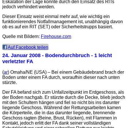
Eskalation der Lage konnte durch den Einsatz des RITs
jedoch verhindert werden.
Dieser Einsatz weist einmal mehr auf, wie wichtig ein
funktionierendes Notfallmanagement ist, unabhängig davon
ob es auf ein RIT (SET) oder Sicherheitstrupps basiert.
Quelle mit Bildern:
Firehouse.com
Auf Facebook teilen
24. Januar 2008
- Bodendurchbruch - 1 leicht
verletzter FA
(
ar
) Omaha/NE (USA) – Bei einem Gebäudebrand brach der
Boden unter einem FA durch, woraufhin dieser nach unten
stürzte.
Der FA befand sich zum Unfallzeitpunkt im Erdgeschoss, als
der Boden nachgab. Er stürzte durch die Decke, blieb jedoch
mit den Schultern hängen und fiel so nicht bis ins darunter
liegende Geschoss. Während der Rettungsarbeiten kamen
die Körperteile, die in das darunter liegende, brennende
Geschoss ragten (Beine, Brust, Rücken), mit Flammen in
Kontakt, jedoch erlitt der FA dank seiner vollständigen