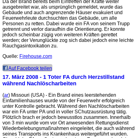
Da der Brand bereits beim Eintreffen der Kräfte weiter
ausgebreitet war, als ursprünglich gemeldet, wurde das
Gebäude und auch angrenzende Häuser evakuiert und
Feuerwehrleute durchsuchten das Gebäude, um alle
Personen zu retten. Dabei wurde ein FA von seinem Trupp
getrennt und verlor daraufhin die Orientierung. Er konnte
jedoch scheinbar zügig von weiteren Kräften gerettet
werden; der Verunglückte zog sich dabei jedoch eine leichte
Rauchgasintoxikation zu.
Quelle:
Firehouse.com
Auf Facebook teilen
17. März 2008
- 1 Toter FA durch Herzstillstand
während Nachlöscharbeiten
(
ar
) Missouri (USA) - Ein Brand eines leerstehenden
Einfamilienhauses wurde von der Feuerwehr erfolgreich
unter Kontrolle gebracht. Während den Nachlöscharbeiten
war ein FA unter PA und in voller SChutzausrüstung tätig.
Plötzlich brach er jedoch bewusstlos zusammen. Innerhalb
von 3 min wurde vom vor Ort anwesenden Rettungsdienst
Wiederbelebungsmaßnahmen eingeleitet, die auch während
seines Transports ins Krankenhaus weitergeführt wurden.