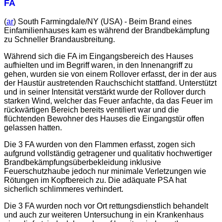
FA
(
ar
) South Farmingdale/NY (USA) - Beim Brand eines
Einfamilienhauses kam es während der Brandbekämpfung
zu Schneller Brandausbreitung.
Während sich die FA im Eingangsbereich des Hauses
aufhielten und im Begriff waren, in den Innenangriff zu
gehen, wurden sie von einem Rollover erfasst, der in der aus
der Haustür austretenden Rauchschicht stattfand. Unterstützt
und in seiner Intensität verstärkt wurde der Rollover durch
starken Wind, welcher das Feuer anfachte, da das Feuer im
rückwärtigen Bereich bereits ventiliert war und die
flüchtenden Bewohner des Hauses die Eingangstür offen
gelassen hatten.
Die 3 FA wurden von den Flammen erfasst, zogen sich
aufgrund vollständig getragener und qualitativ hochwertiger
Brandbekämpfungsüberbekleidung inklusive
Feuerschutzhaube jedoch nur minimale Verletzungen wie
Rötungen im Kopfbereich zu. Die adäquate PSA hat
sicherlich schlimmeres verhindert.
Die 3 FA wurden noch vor Ort rettungsdienstlich behandelt
und auch zur weiteren Untersuchung in ein Krankenhaus