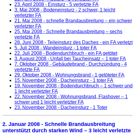
23. April 2008
- Einsturz - 5 verletzte FA
3. Mai 2008
- Bodeneinsturz - 2 schwer, 1 leicht
verletzter FA
21. Mai 2008
- schnelle Brandausbreitung – ein schwer
verletzter FA
25. Mai 2008
- Schnelle Brandausbreitung – sechs
verletzte FA
28. Juni 2008
- Teileinsturz des Daches - ein FA verletzt
5. Juli 2008
- Wandeinsturz - 1 toter FA
22. Juli 2008
- Bodendurchbruch - ein FA getötet
3. August 2008
- Unfall bei Taucheinsatz – 1 toter FA
7. Oktober 2008
- Gebäudebrand - Durchzündung - 4
verletzte FA
29. Oktober 2008
- Wohnungsbrand - 1 getöteter FA
15. November 2008
- Dacheinsturz - 1 toter FA
19. November 2008
- Bodendurchbruch – 1 schwer und
1 leicht verletzter FA
22. November 2008
- Wohnungsbrand, Flashover – 1
schwer und 1 leicht verletzter FA
23. November 2008
- Dacheinsturz - 1 Toter
2. Januar 2008
- Schnelle Brandausbreitung
unterstützt durch starken Wind – 3 leicht verletzte