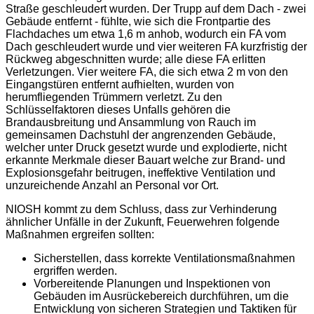
Straße geschleudert wurden. Der Trupp auf dem Dach - zwei
Gebäude entfernt - fühlte, wie sich die Frontpartie des
Flachdaches um etwa 1,6 m anhob, wodurch ein FA vom
Dach geschleudert wurde und vier weiteren FA kurzfristig der
Rückweg abgeschnitten wurde; alle diese FA erlitten
Verletzungen. Vier weitere FA, die sich etwa 2 m von den
Eingangstüren entfernt aufhielten, wurden von
herumfliegenden Trümmern verletzt. Zu den
Schlüsselfaktoren dieses Unfalls gehören die
Brandausbreitung und Ansammlung von Rauch im
gemeinsamen Dachstuhl der angrenzenden Gebäude,
welcher unter Druck gesetzt wurde und explodierte, nicht
erkannte Merkmale dieser Bauart welche zur Brand- und
Explosionsgefahr beitrugen, ineffektive Ventilation und
unzureichende Anzahl an Personal vor Ort.
NIOSH kommt zu dem Schluss, dass zur Verhinderung
ähnlicher Unfälle in der Zukunft, Feuerwehren folgende
Maßnahmen ergreifen sollten:
Sicherstellen, dass korrekte Ventilationsmaßnahmen
ergriffen werden.
Vorbereitende Planungen und Inspektionen von
Gebäuden im Ausrückebereich durchführen, um die
Entwicklung von sicheren Strategien und Taktiken für