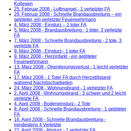
Kollegen
25. Februar 2008
- Luftmangel - 1 verletzter FA
29. Februar 2008
- Schnelle Brandausbreitung – ein
getöteter, ein verletzter Feuerwehrmann
4. März 2008
- Einsturz – 1 toter FA
5. März 2008
- Brandausbreitung - 1 toter, 3 verletzte
FA
7. März 2008
- Schnelle Brandausbreitung - 2 tote, 3
verletzte FA
9. März 2008
- Einsturz– 1 toter FA
9. März 2008
- Herzinfarkt - ein getöteter
Feuerwehrmann
13. März 2008
- Orientierungsverlust - 1 leicht verletzter
FA
17. März 2008
- 1 Toter FA durch Herzstillstand
während Nachlöscharbeiten
24. März 2008
- Wohnunsbrand - 1 verletzter FA
2. April 2008
- Wohnungsbrand - 3 schwer und 2 leicht
verletzte FA
4. April 2008
- Bodeneinsturz - 2 Tote
8. April 2008
- Schnelle Brandausbreitung - 1 getöteter
FA
16. April 2008
- Schnelle Brandausbreitung -
mindestens 4 Verletzte
22. April 2008
- Absturz - 1 verletzter FA