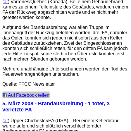
(
ar
) Varrenes/Quebec (Kanada). Bei einem Gebäudebrand
kam es zu einem Teileinsturz des Gebäudes, wodurch einem
FA der Rückweg abgeschnitten wurde und er nicht mehr
gerettet werden konnte.
Aufgrund der Brandausbreitung war allen Trupps im
Innenangriff der Rückzug befohlen worden; drei FA, darunter
das Opfer, konnten sich jedoch nicht sofort aus dem Keller
des Gebäudes zurückziehen. Zwei der Eingeschlossenen
konnten sich schließlich retten, für den dritten FA kam jedoch
jede Hilfe zu spät; seine sterblichen Überreste konnten erst
nach mehren Stunden geborgen werden.
Mehrere unabhängige Untersuchungen werden den Tod des
Feuerwehrangehörigen untersuchen.
Quelle: FFCC Newsletter
Auf Facebook teilen
5. März 2008
- Brandausbreitung - 1 toter, 3
verletzte FA
(
ar
) Upper Chichester/PA (USA) – Bei einem Kellerbrand
wurde aufgrund sich plötzlich verschlechternder