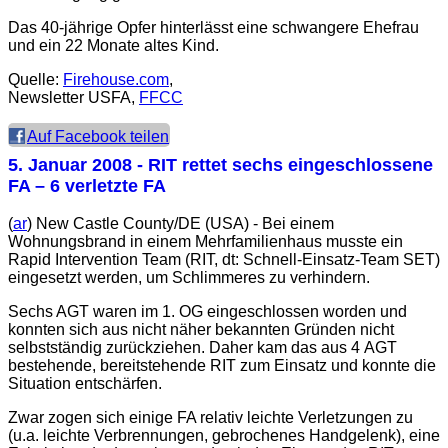
Das 40-jährige Opfer hinterlässt eine schwangere Ehefrau
und ein 22 Monate altes Kind.
Quelle:
Firehouse.com
,
Newsletter USFA,
FFCC
Auf Facebook teilen
5. Januar 2008
- RIT rettet sechs eingeschlossene
FA – 6 verletzte FA
(
ar
) New Castle County/DE (USA) - Bei einem
Wohnungsbrand in einem Mehrfamilienhaus musste ein
Rapid Intervention Team (
RIT
, dt: Schnell-Einsatz-Team
SET
)
eingesetzt werden, um Schlimmeres zu verhindern.
Sechs AGT waren im 1. OG eingeschlossen worden und
konnten sich aus nicht näher bekannten Gründen nicht
selbstständig zurückziehen. Daher kam das aus 4 AGT
bestehende, bereitstehende RIT zum Einsatz und konnte die
Situation entschärfen.
Zwar zogen sich einige FA relativ leichte Verletzungen zu
(u.a. leichte Verbrennungen, gebrochenes Handgelenk), eine