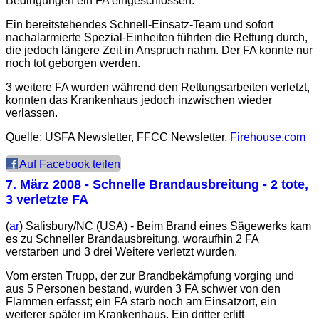
Bedingungen ein FA eingeschlossen.
Ein bereitstehendes Schnell-Einsatz-Team und sofort
nachalarmierte Spezial-Einheiten führten die Rettung durch,
die jedoch längere Zeit in Anspruch nahm. Der FA konnte nur
noch tot geborgen werden.
3 weitere FA wurden während den Rettungsarbeiten verletzt,
konnten das Krankenhaus jedoch inzwischen wieder
verlassen.
Quelle: USFA Newsletter, FFCC Newsletter,
Firehouse.com
Auf Facebook teilen
7. März 2008
- Schnelle Brandausbreitung - 2 tote,
3 verletzte FA
(
ar
) Salisbury/NC (USA) - Beim Brand eines Sägewerks kam
es zu Schneller Brandausbreitung, woraufhin 2 FA
verstarben und 3 drei Weitere verletzt wurden.
Vom ersten Trupp, der zur Brandbekämpfung vorging und
aus 5 Personen bestand, wurden 3 FA schwer von den
Flammen erfasst; ein FA starb noch am Einsatzort, ein
weiterer später im Krankenhaus. Ein dritter erlitt