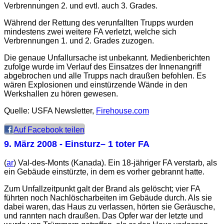
Verbrennungen 2. und evtl. auch 3. Grades.
Während der Rettung des verunfallten Trupps wurden
mindestens zwei weitere FA verletzt, welche sich
Verbrennungen 1. und 2. Grades zuzogen.
Die genaue Unfallursache ist unbekannt. Medienberichten
zufolge wurde im Verlauf des Einsatzes der Innenangriff
abgebrochen und alle Trupps nach draußen befohlen. Es
wären Explosionen und einstürzende Wände in den
Werkshallen zu hören gewesen.
Quelle: USFA Newsletter,
Firehouse.com
Auf Facebook teilen
9. März 2008
- Einsturz– 1 toter FA
(
ar
) Val-des-Monts (Kanada). Ein 18-jähriger FA verstarb, als
ein Gebäude einstürzte, in dem es vorher gebrannt hatte.
Zum Unfallzeitpunkt galt der Brand als gelöscht; vier FA
führten noch Nachlöscharbeiten im Gebäude durch. Als sie
dabei waren, das Haus zu verlassen, hörten sie Geräusche,
und rannten nach draußen. Das Opfer war der letzte und