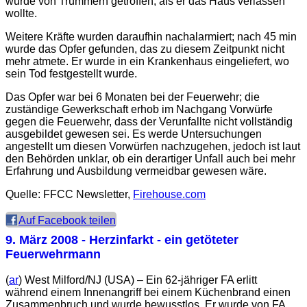
wurde von Trümmern getroffen, als er das Haus verlassen
wollte.
Weitere Kräfte wurden daraufhin nachalarmiert; nach 45 min
wurde das Opfer gefunden, das zu diesem Zeitpunkt nicht
mehr atmete. Er wurde in ein Krankenhaus eingeliefert, wo
sein Tod festgestellt wurde.
Das Opfer war bei 6 Monaten bei der Feuerwehr; die
zuständige Gewerkschaft erhob im Nachgang Vorwürfe
gegen die Feuerwehr, dass der Verunfallte nicht vollständig
ausgebildet gewesen sei. Es werde Untersuchungen
angestellt um diesen Vorwürfen nachzugehen, jedoch ist laut
den Behörden unklar, ob ein derartiger Unfall auch bei mehr
Erfahrung und Ausbildung vermeidbar gewesen wäre.
Quelle: FFCC Newsletter,
Firehouse.com
Auf Facebook teilen
9. März 2008
- Herzinfarkt - ein getöteter
Feuerwehrmann
(
ar
) West Milford/NJ (USA) – Ein 62-jähriger FA erlitt
während einem Innenangriff bei einem Küchenbrand einen
Zusammenbruch und wurde bewusstlos. Er wurde von FA,