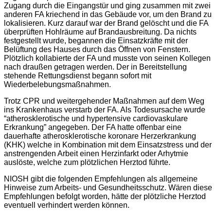
Zugang durch die Eingangstür und ging zusammen mit zwei
anderen FA kriechend in das Gebäude vor, um den Brand zu
lokalisieren. Kurz darauf war der Brand gelöscht und die FA
überprüften Hohlräume auf Brandausbreitung. Da nichts
festgestellt wurde, begannen die Einsatzkräfte mit der
Belüftung des Hauses durch das Öffnen von Fenstern.
Plötzlich kollabierte der FA und musste von seinen Kollegen
nach draußen getragen werden. Der in Bereitstellung
stehende Rettungsdienst begann sofort mit
Wiederbelebungsmaßnahmen.
Trotz CPR und weitergehender Maßnahmen auf dem Weg
ins Krankenhaus verstarb der FA. Als Todesursache wurde
“atherosklerotische und hypertensive cardiovaskulare
Erkrankung” angegeben. Der FA hatte offenbar eine
dauerhafte atherosklerotische koronare Herzerkrankung
(KHK) welche in Kombination mit dem Einsatzstress und der
anstrengenden Arbeit einen Herzinfarkt oder Arhytmie
auslöste, welche zum plötzlichen Herztod führte.
NIOSH gibt die folgenden Empfehlungen als allgemeine
Hinweise zum Arbeits- und Gesundheitsschutz. Wären diese
Empfehlungen befolgt worden, hätte der plötzliche Herztod
eventuell verhindert werden können.