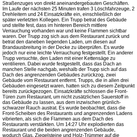
Straßenzuges von direkt aneinandergebauten Geschäften.
Im Laufe der nächsten 25 Minuten trafen 3 Löschfahrzeuge, 2
Drehleitern und 24 Einsatzkräfte ein, einschließlich der
später verletzten Kollegen. Ein Trupp betrat des Gebäude
und stellte fest, dass im hinteren Bereich mittlere
Verrauchung vorhanden war und keine Flammen sichtbar
waren. Der Trupp zog sich aus dem Restaurant zurück und
betrat den daneben liegenden Laden, um diesen auf
Brandausbreitung in der Decke zu überprüfen. Es wurde
jedoch nur eine leichte Verrauchung festgestellt. Ein anderer
Trupp versuchte, den Laden mit einer Kettensäge zu
ventilieren. Dabei wurde festgestellt, dass das Dach an
manchen Stelle nachgab, weshalb der Trupp sich auf das
Dach des angrenzenden Gebäudes zurückzog, zwei
Gebäude vom Restaurant entfernt. Trupps, die in allen drei
Gebäuden eingesetzt waren, hatten sich zu diesem Zeitpunkt
bereits zurückgezogen. Einsatzkräfte schlossen die Front-
Türen zum Restaurant, um nicht zusätzlichen Sauerstoff in
das Gebäude zu lassen, aus dem inzwischen grünlich-
schwarzer Rauch austrat. Es wurde beobachtet, dass die
Front-Scheiben des Restaurants und angrenzenden Ladens
vibrierten, als sich die Flammen aus dem Dach des
Restaurants verstärkten. Um 14:27 Uhr explodierten das
Restaurant und die beiden angrenzenden Gebäude,
wodurch Glas, Ziegelsteine und Holz-Trümmer auf die