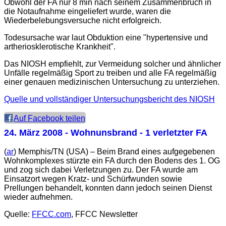
Obwohl der FA nur 8 min nach seinem Zusammenbruch in
die Notaufnahme eingeliefert wurde, waren die
Wiederbelebungsversuche nicht erfolgreich.
Todesursache war laut Obduktion eine "hypertensive und
artheriosklerotische Krankheit".
Das NIOSH empfiehlt, zur Vermeidung solcher und ähnlicher
Unfälle regelmäßig Sport zu treiben und alle FA regelmäßig
einer genauen medizinischen Untersuchung zu unterziehen.
Quelle und vollständiger Untersuchungsbericht des NIOSH
Auf Facebook teilen
24. März 2008
- Wohnunsbrand - 1 verletzter FA
(
ar
) Memphis/TN (USA) – Beim Brand eines aufgegebenen
Wohnkomplexes stürzte ein FA durch den Bodens des 1. OG
und zog sich dabei Verletzungen zu. Der FA wurde am
Einsatzort wegen Kratz- und Schürfwunden sowie
Prellungen behandelt, konnten dann jedoch seinen Dienst
wieder aufnehmen.
Quelle:
FFCC.com
, FFCC Newsletter