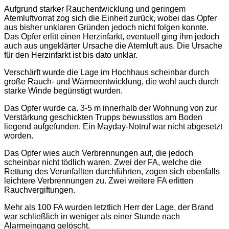
Aufgrund starker Rauchentwicklung und geringem
Atemluftvorrat zog sich die Einheit zurück, wobei das Opfer
aus bisher unklaren Gründen jedoch nicht folgen konnte.
Das Opfer erlitt einen Herzinfarkt, eventuell ging ihm jedoch
auch aus ungeklärter Ursache die Atemluft aus. Die Ursache
für den Herzinfarkt ist bis dato unklar.
Verschärft wurde die Lage im Hochhaus scheinbar durch
große Rauch- und Wärmeentwicklung, die wohl auch durch
starke Winde begünstigt wurden.
Das Opfer wurde ca. 3-5 m innerhalb der Wohnung von zur
Verstärkung geschickten Trupps bewusstlos am Boden
liegend aufgefunden. Ein Mayday-Notruf war nicht abgesetzt
worden.
Das Opfer wies auch Verbrennungen auf, die jedoch
scheinbar nicht tödlich waren. Zwei der FA, welche die
Rettung des Verunfallten durchführten, zogen sich ebenfalls
leichtere Verbrennungen zu. Zwei weitere FA erlitten
Rauchvergiftungen.
Mehr als 100 FA wurden letztlich Herr der Lage, der Brand
war schließlich in weniger als einer Stunde nach
Alarmeingang gelöscht.