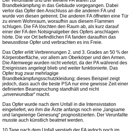
Der Verunfallte und drei weitere FA waren zur
Brandbekämpfung in das Gebäude vorgegangen. Dabei
verlor das Opfer den Anschluss an die anderen FA und
wurde von diesen getrennt. Die anderen FA öffneten eine Tür
zu einem Wohnraum, woraufhin aus diesem Flammen
schlugen. Die FA löschten den Raum ab, als kurz darauf
einer der FA den Notsignalgeber des Opfers anschlagen
hörte. Die vor Ort befindlichen FA fanden daraufhin das
bewusstlose Opfer und verbrachten es ins Freie.
Das Opfer erlitt Verbrennungen 2. und 3. Grades an 50 % der
Körperoberfläche, vor allem am Oberkörper und den Armen.
Die Atemwege wurden nicht verletzt, da der PA während des
Ereignisses angelegt blieb und weiter funktionierte. Das
Opfer trug zwar mehrlagige
Brandbekämpfungsschutzkleidung; dieses Beispiel zeigt
jedoch, dass auch die beste PSA nur eine gewisse Zeit einer
definierten Beanspruchung standhält und nicht
„unverwundbar“ macht.
Das Opfer wurde nach dem Unfall in die Intensivstation
eingeliefert, wo ihm die Ärzte anfangs noch eine „langsame
und langwierige Genesung“ prognostizierten. Der Verunfallte
musste auch künstlich beatmet werden.
10 Tage nach dem Unfall verstarb der FA jedoch noch im