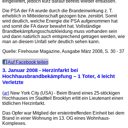
eingeliefert, jedoch kurz darauf bereits wieder entlassen.
Die PSA der FA wurde durch die Brandeinwirkung z. T.
erheblich in Mitleidenschaft gezogen bzw. zerstört. Somit
wird deutlich, welche Energie die PSA aufgenommen hat
und somit die FA davor bewahrt hat. Vollständige
Brandbekämpfungsschutzkleidung muss vorhanden sein
und dann natürlich auch entsprechend getragen werden, wie
man an diesem Unfall sehr deutlich sehen kann.
Quelle: Firehouse Magazine, Ausgabe März 2008, S. 30 - 37
Auf Facebook teilen
3. Januar 2008
- Herzinfarkt bei
Hochhausbrandbekämpfung – 1 Toter, 4 leicht
Verletzte
(
ar
) New York City (USA) - Beim Brand eines 25-stöckigen
Hochhauses im Stadtteil Brooklyn erlitt ein Lieutenant einen
tödlichen Herzinfarkt.
Das Opfer war Mitglied der ersteintreffenden Einheit bei dem
Brand in einer Wohnung im 13. OG eines Wohnhaus-
Komplexes.