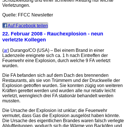
Schutzkleidung und einer schnellen Rettung nur leichte
Verletzungen.
Quelle: FFCC Newsletter
Auf Facebook teilen
22. Februar 2008
- Rauchexplosion - neun
verletzte Kollegen
(
ar
) Durango/CO (USA) – Bei einem Brand in einer
Ladenzeile ereignete sich ca. 1 h nach Eintreffen der
Feuerwehr eine Explosion, durch welche 9 FA verletzt
wurden.
Die FA befanden sich auf dem Dach des brennenden
Restaurants, als sie von Trümmern und der Druckwelle der
Explosion getroffen wurden. Sie konnten zügig von weiteren
Kräften gerettet werden und wurden alle nur relativ leicht
verletzt, wenngleich drei FA stationär behandelt werden
mussten.
Die Ursache der Explosion ist unklar; die Feuerwehr
vermutet, dass Gas die Explosion ausgelöst haben könnte.
Die Ursache des eigentlichen Brandes waren falsch verlegte
Abluftleitungen, wodurch sich die Wärme von Backöfen und