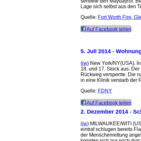
sendete den Maydayruf. B
Lage sich selbst aus den T
Quelle:
Fort Worth Fire, Gl
Auf Facebook teilen
5. Juli 2014
- Wohnungs
(
jw
) New York/NY(USA). In
18. und 17. Stock aus. De
Rückweg versperrte. Die n
in eine Klinik verstarb de
Quelle:
FDNY
Auf Facebook teilen
2. Dezember 2014
- Sc
(
jw
) MILWAUKEE/WITI (USA).
eintraf schlugen bereits 
der Menschenrettung angef
konnten sich nur noch durc