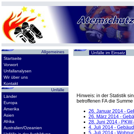
Allgemeines
Unfälle im Einsatz
Startseite
Vorwort
Unfallanalysen
Wir über uns
Kontakt
Unfälle
Hinweis: in der Statistik 
Länder
betroffenen
FA
die Summe d
Europa
Amerika
26. Januar 2014
- Ge
Asien
26. März 2014
- Gebä
Afrika
28. Juni 2014
- PKW-B
4. Juli 2014
- Gebäude
Australien/Ozeanien
5. Juli 2014
- Wohnung