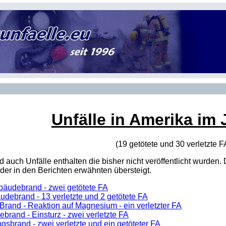
Unfälle in Amerika im 
(19 getötete und 30 verletzte
F
sind auch Unfälle enthalten die bisher nicht veröffentlicht wur
er in den Berichten erwähnten übersteigt.
bäudebrand - zwei getötete FA
udebrand - 13 verletzte und 2 getötete FA
rand - Reaktion auf Magnesium - ein verletzter FA
brand - Einsturz - zwei verletzte FA
sbrand - zwei verletzte und ein getöteter FA