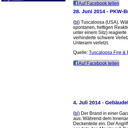
Auf Facebook teilen
28. Juni 2014
- PKW-Br
(
bl
) Tuscaloosa (USA). Wä
spontanen, heftigen Reakt
unter einem Sitz) reagier
verhinderte schwere Verle
Unterarm verletzt.
Quelle:
Tuscaloosa Fire &
Auf Facebook teilen
4. Juli 2014
- Gebäudebr
(
bl
) Der Brand in einer Ga
aus. Während dem Innenangr
Deckenteile ein. Der Angri