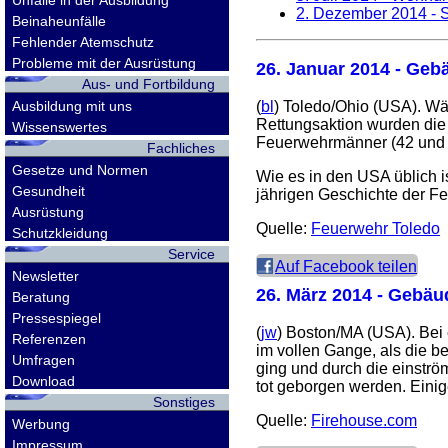
Unfälle in der Ausbildung
2. Dezember 2014
- 
Beinaheunfälle
Fehlender Atemschutz
Probleme mit der Ausrüstung
26. Januar 2014
- Gebä
Aus- und Fortbildung
Ausbildung mit uns
(
bl
) Toledo/Ohio (USA). Wä
Rettungsaktion wurden die 
Wissenswertes
Feuerwehrmänner (42 und 3
Fachliches
Gesetze und Normen
Wie es in den USA üblich i
Gesundheit
jährigen Geschichte der F
Ausrüstung
Quelle:
Feuerwehr Toledo
Schutzkleidung
Service
Auf Facebook teilen
Newsletter
26. März 2014
- Gebäud
Beratung
Pressespiegel
(
jw
) Boston/MA (USA). Bei
Referenzen
im vollen Gange, als die 
Umfragen
ging und durch die einströ
Download
tot geborgen werden. Eini
Sonstiges
Quelle:
Firehouse.com
Werbung
Impressum