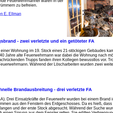
eide Feuerwehrmänner waren in der
rümmern zu befreien.
en E. Ellman
brand - zwei verletzte und ein getöteter FA
 einer Wohnung im 19. Stock eines 21-stöckigen Gebäudes kam 
r 40 Jahre alte Feuerwehrmann war dabei die Wohnung nach mö
achrückenden Trupps fanden ihren Kollegen bewusstlos vor. Tr
r Feuerwehrmann. Während der Löscharbeiten wurden zwei weite
hnelle Brandausbreitung - drei verletzte FA
 Drei Einsatzkräfte der Feuerwehr wurden bei einem Brand in 
Flammen aus den Fenstern des Erdgeschosses. Da es hieß, dass
angen und der erste Stock abgesucht. Während der Suche wur
h einen Sprung aus dem Fenster retten. Sie erlitten Verbrennun