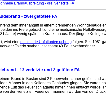
Schnelle Brandausbreitung - drei verletzte FA
udebrand - zwei getötete FA
hrend dem Innenangriff in einem brennenden Wohngebäude erlit
beiden ins Freie gebracht und eine medizinische Notfallversorg
1 Jahre) wenig später im Krankenhaus. Der jüngere Kollege wa
st, wird eine
detaillierte Unfalluntersuchung
folgen. Seit 1981 ga
euerwehr Toledo starben insgesamt 49 Feuerwehrmänner.
ebrand - 13 verletzte und 2 getötete FA
 einem Brand in Boston sind 2 Feuerwehrmänner getötet und we
beiden Männer in den Keller des Gebäudes gingen. Sie waren no
mende Luft das Feuer schlagartig hinter ihnen entfacht wurde. T
ge von den verletzten Feuerwehrmännern wurden von der Druckw