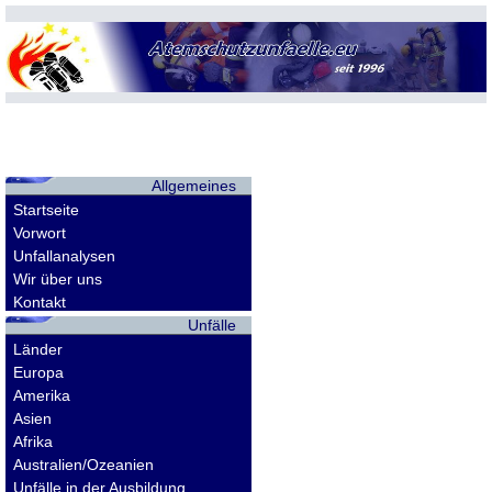
Allgemeines
Startseite
Vorwort
Unfallanalysen
Wir über uns
Kontakt
Unfälle
Länder
Europa
Amerika
Asien
Afrika
Australien/Ozeanien
Unfälle in der Ausbildung