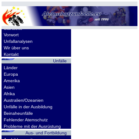
Allgemeines
Startseite
Vorwort
Unfallanalysen
Wir über uns
Kontakt
Unfälle
Länder
Europa
Amerika
Asien
Afrika
Australien/Ozeanien
Unfälle in der Ausbildung
Beinaheunfälle
Fehlender Atemschutz
Probleme mit der Ausrüstung
Aus- und Fortbildung