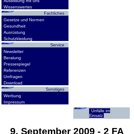
Ausbildung mit uns
Wissenswertes
Fachliches
Gesetze und Normen
Gesundheit
Ausrüstung
Schutzkleidung
Service
Newsletter
Beratung
Pressespiegel
Referenzen
Umfragen
Download
Sonstiges
Werbung
Impressum
Unfälle im
Einsatz
9. September 2009
- 2 FA