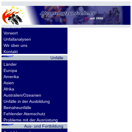
Allgemeines
Startseite
Vorwort
Unfallanalysen
Wir über uns
Kontakt
Unfälle
Länder
Europa
Amerika
Asien
Afrika
Australien/Ozeanien
Unfälle in der Ausbildung
Beinaheunfälle
Fehlender Atemschutz
Probleme mit der Ausrüstung
Aus- und Fortbildung