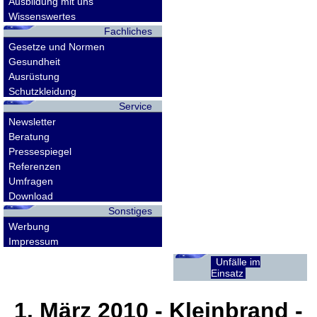
Ausbildung mit uns
Wissenswertes
Fachliches
Gesetze und Normen
Gesundheit
Ausrüstung
Schutzkleidung
Service
Newsletter
Beratung
Pressespiegel
Referenzen
Umfragen
Download
Sonstiges
Werbung
Impressum
Unfälle im
Einsatz
1. März 2010
- Kleinbrand -