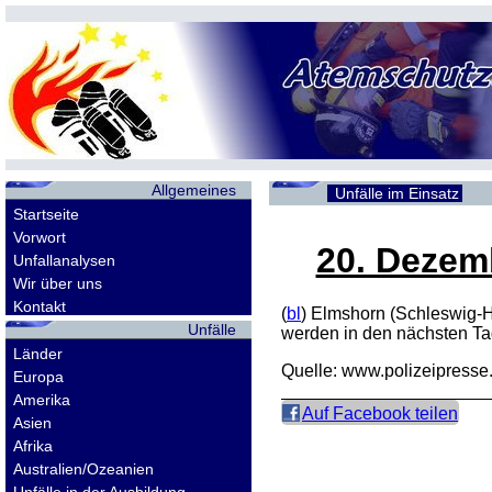
Allgemeines
Unfälle im Einsatz
Startseite
Vorwort
20. Dezem
Unfallanalysen
Wir über uns
Kontakt
(
bl
) Elmshorn (Schleswig-H
Unfälle
werden in den nächsten Ta
Länder
Quelle: www.polizeipresse
Europa
Amerika
Auf Facebook teilen
Asien
Afrika
Australien/Ozeanien