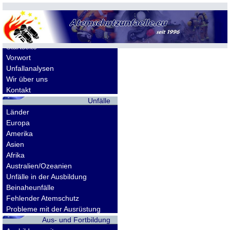
Allgemeines
Startseite
Vorwort
Unfallanalysen
Wir über uns
Kontakt
Unfälle
Länder
Europa
Amerika
Asien
Afrika
Australien/Ozeanien
Unfälle in der Ausbildung
Beinaheunfälle
Fehlender Atemschutz
Probleme mit der Ausrüstung
Aus- und Fortbildung