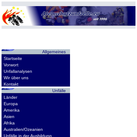
Allgemeines
Startseite
Vorwort
Unfallanalysen
Wir über uns
Kontakt
Unfälle
Länder
Europa
Amerika
Asien
Afrika
Australien/Ozeanien
Unfälle in der Ausbildung