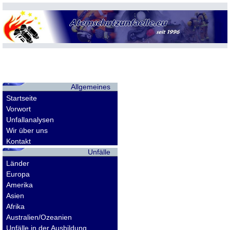
Allgemeines
Startseite
Vorwort
Unfallanalysen
Wir über uns
Kontakt
Unfälle
Länder
Europa
Amerika
Asien
Afrika
Australien/Ozeanien
Unfälle in der Ausbildung