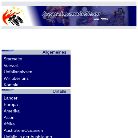
Allgemeines
Startseite
Vorwort
Unfallanalysen
Wir über uns
Kontakt
Unfälle
Länder
Europa
Amerika
Asien
Afrika
Australien/Ozeanien
Unfälle in der Ausbildung