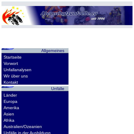
Allgemeines
Startseite
Vorwort
Unfallanalysen
Wir über uns
Kontakt
Unfälle
Länder
Europa
Amerika
Asien
Afrika
Australien/Ozeanien
Unfälle in der Ausbildung