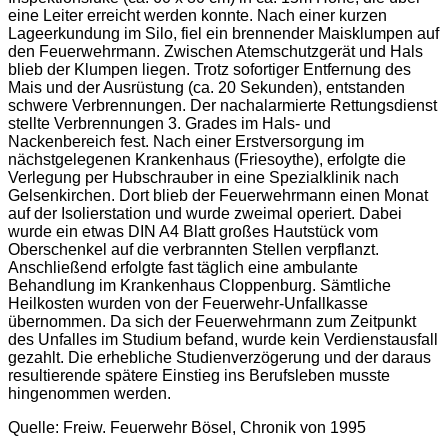
eine Leiter erreicht werden konnte. Nach einer kurzen
Lageerkundung im Silo, fiel ein brennender Maisklumpen auf
den Feuerwehrmann. Zwischen Atemschutzgerät und Hals
blieb der Klumpen liegen. Trotz sofortiger Entfernung des
Mais und der Ausrüstung (ca. 20 Sekunden), entstanden
schwere Verbrennungen. Der nachalarmierte Rettungsdienst
stellte Verbrennungen 3. Grades im Hals- und
Nackenbereich fest. Nach einer Erstversorgung im
nächstgelegenen Krankenhaus (Friesoythe), erfolgte die
Verlegung per Hubschrauber in eine Spezialklinik nach
Gelsenkirchen. Dort blieb der Feuerwehrmann einen Monat
auf der Isolierstation und wurde zweimal operiert. Dabei
wurde ein etwas DIN A4 Blatt großes Hautstück vom
Oberschenkel auf die verbrannten Stellen verpflanzt.
Anschließend erfolgte fast täglich eine ambulante
Behandlung im Krankenhaus Cloppenburg. Sämtliche
Heilkosten wurden von der Feuerwehr-Unfallkasse
übernommen. Da sich der Feuerwehrmann zum Zeitpunkt
des Unfalles im Studium befand, wurde kein Verdienstausfall
gezahlt. Die erhebliche Studienverzögerung und der daraus
resultierende spätere Einstieg ins Berufsleben musste
hingenommen werden.
Quelle: Freiw. Feuerwehr Bösel, Chronik von 1995