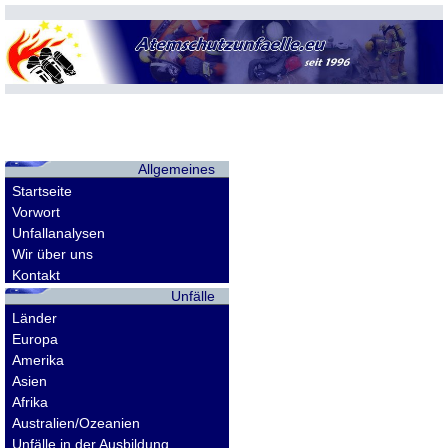
Allgemeines
Startseite
Vorwort
Unfallanalysen
Wir über uns
Kontakt
Unfälle
Länder
Europa
Amerika
Asien
Afrika
Australien/Ozeanien
Unfälle in der Ausbildung