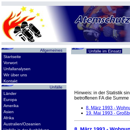
Allgemeines
Unfälle im Einsatz
Startseite
Vorwort
Unfallanalysen
Wir über uns
Kontakt
Unfälle
Hinweis: in der Statistik 
Länder
betroffenen
FA
die Summe d
Europa
Amerika
8. März 1993
- Wohnu
Asien
19. Mai 1993
- Großbr
Afrika
Australien/Ozeanien
8. März 1993
- Wohnung