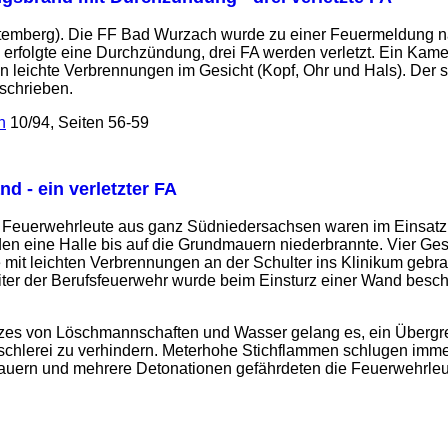
emberg). Die FF Bad Wurzach wurde zu einer Feuermeldung na
rfolgte eine Durchzündung, drei FA werden verletzt. Ein Kamer
n leichte Verbrennungen im Gesicht (Kopf, Ohr und Hals). Der
schrieben.
n
10/94, Seiten 56-59
d - ein verletzter FA
Feuerwehrleute aus ganz Südniedersachsen waren im Einsatz,
den eine Halle bis auf die Grundmauern niederbrannte. Vier G
t leichten Verbrennungen an der Schulter ins Klinikum gebracht
iter der Berufsfeuerwehr wurde beim Einsturz einer Wand besch
zes von Löschmannschaften und Wasser gelang es, ein Übergre
ischlerei zu verhindern. Meterhohe Stichflammen schlugen imm
auern und mehrere Detonationen gefährdeten die Feuerwehrleut