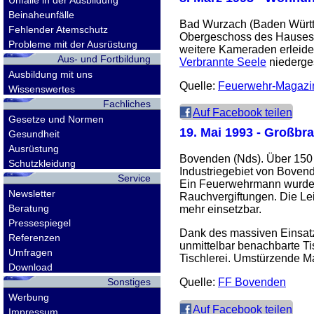
Unfälle in der Ausbildung
Beinaheunfälle
Bad Wurzach (Baden Württ
Fehlender Atemschutz
Obergeschoss des Hauses e
Probleme mit der Ausrüstung
weitere Kameraden erleide
Aus- und Fortbildung
Verbrannte Seele
niederge
Ausbildung mit uns
Quelle:
Feuerwehr-Magazi
Wissenswertes
Fachliches
Auf Facebook teilen
Gesetze und Normen
19. Mai 1993
- Großbran
Gesundheit
Ausrüstung
Bovenden (Nds). Über 150 
Schutzkleidung
Industriegebiet von Boven
Service
Ein Feuerwehrmann wurde mi
Newsletter
Rauchvergiftungen. Die Le
Beratung
mehr einsetzbar.
Pressespiegel
Dank des massiven Einsat
Referenzen
unmittelbar benachbarte T
Umfragen
Tischlerei. Umstürzende M
Download
Sonstiges
Quelle:
FF Bovenden
Werbung
Auf Facebook teilen
Impressum