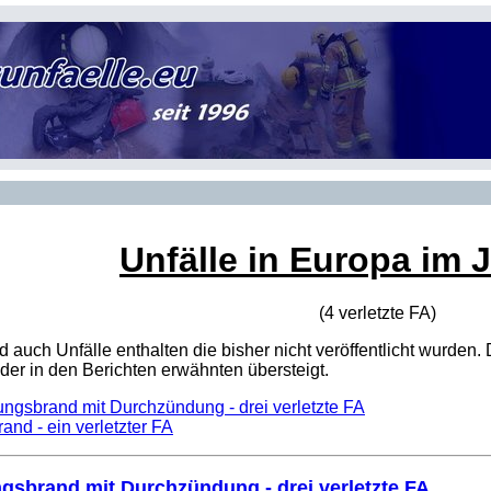
Unfälle in Europa im 
(4 verletzte
FA
)
sind auch Unfälle enthalten die bisher nicht veröffentlicht wur
er in den Berichten erwähnten übersteigt.
ngsbrand mit Durchzündung - drei verletzte FA
and - ein verletzter FA
sbrand mit Durchzündung - drei verletzte FA