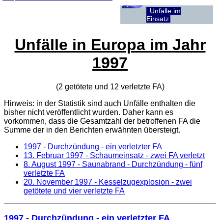
Unfälle im
Einsatz
Unfälle in Europa im Jahr
1997
(2 getötete und 12 verletzte
FA
)
Hinweis: in der Statistik sind auch Unfälle enthalten die
bisher nicht veröffentlicht wurden. Daher kann es
vorkommen, dass die Gesamtzahl der betroffenen
FA
die
Summe der in den Berichten erwähnten übersteigt.
1997 - Durchzündung - ein verletzter FA
13. Februar 1997
- Schaumeinsatz - zwei FA verletzt
8. August 1997
- Saunabrand - Durchzündung - fünf
verletzte FA
20. November 1997
- Kesselzugexplosion - zwei
getötete und vier verletzte FA
1997 - Durchzündung - ein verletzter FA