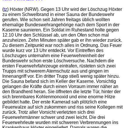
(
tz
) Höxter (NRW). Gegen 13 Uhr wird der Löschzug Höxter
zu einem Schwelbrand in einer Sauna der Bundeswehr
gerufen. Wie schon seit Jahren freitags üblich wollten
ehemalige Bundeswehrangehörige nach dem Sport in der
Kaserne saunieren. Ein Soldat im Ruhestand holte gegen
12.10 Uhr den Schlüssel ab, um den Ofen schon mal
anzuheizen. Zehn Minuten später gab er ihn wieder zurück.
Zu diesem Zeitpunkt war noch alles in Ordnung. Das Feuer
wurde kurz vor 13 Uhr entdeckt. Vor Eintreffen des
Löschzuges unternahm eine Feuerwehreinheit der
Bundeswehr schon erste Löschversuche. Nachdem die
ersten Feuerwehrfahrzeuge eintrafen, rüsteten sich zwei
Trupps mit schwerem Atemschutz aus und gingen im
Innenangriff vor. Ein dritter Trupp stieß wenig später hinzu.
Die Sauna befand sich im Keller der Kaserne. Vorsichtig
gelangen die Kräfte durch einen Vorraum immer näher an
den Brandherd heran. Sie öffneten die letzte Tür, hinter der
sich brennbares Kohlenmonoxid und eine enorme Hitze
gebildet hatte. Der erste Kamerad sah plötzlich eine
Feuerwalze auf sich zukommen und riss seine Kollegen mit
zurück. Trotz aller Vorsicht verletzten sich drei
Feuerwehrmänner schwer und zwei leicht. Die drei
Feuerwehrleute wurden mit schweren Verbrennungen ins
Krankenhaus Höxter eingeliefert. Damals waren die