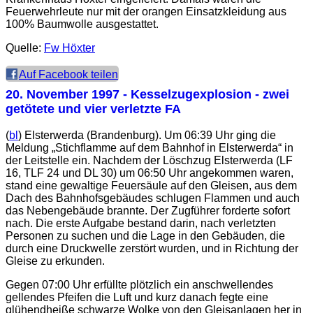
Feuerwehrleute nur mit der orangen Einsatzkleidung aus
100% Baumwolle ausgestattet.
Quelle:
Fw Höxter
Auf Facebook teilen
20. November 1997
- Kesselzugexplosion - zwei
getötete und vier verletzte FA
(
bl
) Elsterwerda (Brandenburg). Um 06:39 Uhr ging die
Meldung „Stichflamme auf dem Bahnhof in Elsterwerda“ in
der Leitstelle ein. Nachdem der Löschzug Elsterwerda (LF
16, TLF 24 und DL 30) um 06:50 Uhr angekommen waren,
stand eine gewaltige Feuersäule auf den Gleisen, aus dem
Dach des Bahnhofsgebäudes schlugen Flammen und auch
das Nebengebäude brannte. Der Zugführer forderte sofort
nach. Die erste Aufgabe bestand darin, nach verletzten
Personen zu suchen und die Lage in den Gebäuden, die
durch eine Druckwelle zerstört wurden, und in Richtung der
Gleise zu erkunden.
Gegen 07:00 Uhr erfüllte plötzlich ein anschwellendes
gellendes Pfeifen die Luft und kurz danach fegte eine
glühendheiße schwarze Wolke von den Gleisanlagen her in