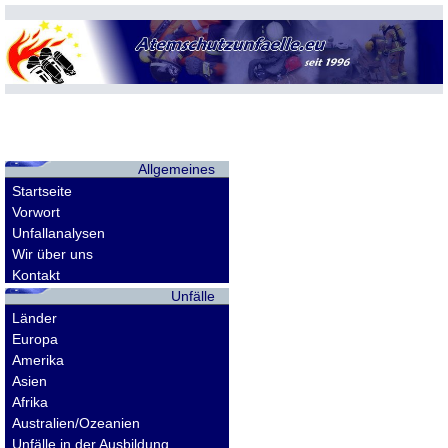
Allgemeines
Startseite
Vorwort
Unfallanalysen
Wir über uns
Kontakt
Unfälle
Länder
Europa
Amerika
Asien
Afrika
Australien/Ozeanien
Unfälle in der Ausbildung