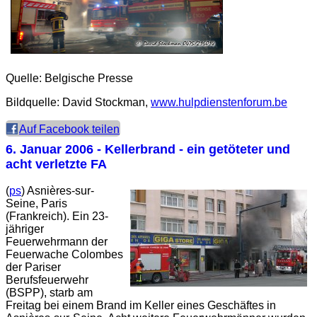
Quelle: Belgische Presse
Bildquelle: David Stockman,
www.hulpdienstenforum.be
Auf Facebook teilen
6. Januar 2006
- Kellerbrand - ein getöteter und
acht verletzte FA
(
ps
)
Asnières-sur-
Seine
, Paris
(Frankreich). Ein 23-
jähriger
Feuerwehrmann der
Feuerwache Colombes
der Pariser
Berufsfeuerwehr
(BSPP), starb am
Freitag bei einem Brand im Keller eines Geschäftes in