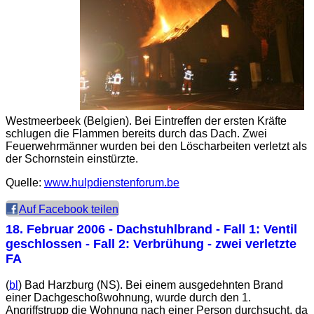
Westmeerbeek (Belgien). Bei Eintreffen der ersten Kräfte
schlugen die Flammen bereits durch das Dach. Zwei
Feuerwehrmänner wurden bei den Löscharbeiten verletzt als
der Schornstein einstürzte.
Quelle:
www.hulpdienstenforum.be
Auf Facebook teilen
18. Februar 2006
- Dachstuhlbrand - Fall 1: Ventil
geschlossen - Fall 2: Verbrühung - zwei verletzte
FA
(
bl
) Bad Harzburg (NS). Bei einem ausgedehnten Brand
einer Dachgeschoßwohnung, wurde durch den 1.
Angriffstrupp die Wohnung nach einer Person durchsucht, da