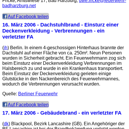
Fricke, Amtswiese 17, Bad Harzburg,
uwe.fricke@feuerwehr-
badharzburg.net
Auf Facebook teilen
16. März 2006
- Dachstuhlbrand - Einsturz einer
Deckenverkleidung - Verbrennungen - ein
verletzter FA
(
ih
) Berlin. In einem 4-geschossigen Hinterhaus brannte der
Dachstuhl auf einer Fläche von ca. 250m². Neun Personen
wurden in Sicherheit gebracht. Ein Feuerwehrmann zog sich
beim Einsturz einer Deckenverkleidung Verbrennungen im
Halsbereich zu und wurde in ein Krankenhaus transportiert.
Beim Einsturz der Deckenverkleidung gerieten einige
Glutstücke in den Nackenbereich des Feuerwehrmannes,
wodurch die Verbrennungen verursacht wurden.
Quelle:
Berliner Feuerwehr
Auf Facebook teilen
17. März 2006
- Gebäudebrand - ein verletzter FA
(
dk
) Blackpool, Bezirk Lancashire (GB). Ein Angehöriger der
BF Lancashire ist bei der Brandbekämpfung verletzt worden.