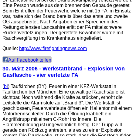
Eine Person wurde aus dem brennenden Gebäude gerettet.
Beim Eintreffen der Feuerwehr, welche mit 15 FA im Einsatz
war, hatte sich der Brand bereits über das erste und zweite
OG ausgebreitet. Nach Angaben einer Sprecherin des
Rettungsdienstes Lancashire erlitt der FA mittelschwere
Rückenverletzungen. Der gerettete Bewohner wurde mit
Rauchvergiftung ins Krankenhaus eingeliefert.
Quelle:
http://www.firefightingnews.com
Auf Facebook teilen
30. März 2006
- Werkstattbrand - Explosion von
Gasflasche - vier verletzte FA
(
bl
) Taufkirchen (BY). Feuer in einer KFZ-Werkstatt in
Taufkirchen bei München. Eine gewaltige Rauchsäule ist
sichtbar. Noch während die Kräfte ausrücken, erhöht die
Leitstelle die Alarmstufe auf „Brand 3“. Die Werkstatt ist
geschlossen, Feuerwehrleute öffnen ein Hallentor mit einem
Motortrennschleifer. Durch die Öffnung krabbelt ein
Angriffstrupp mit einem C-Rohr ins Innere. Die
Flammenbildung ist ungewöhnlich heftig. Der Trupp will
gerade den Rückzug antreten, als es zu einer Explosion
kommt. Die Druckwelle ist so stark, dass die Fenster auf der