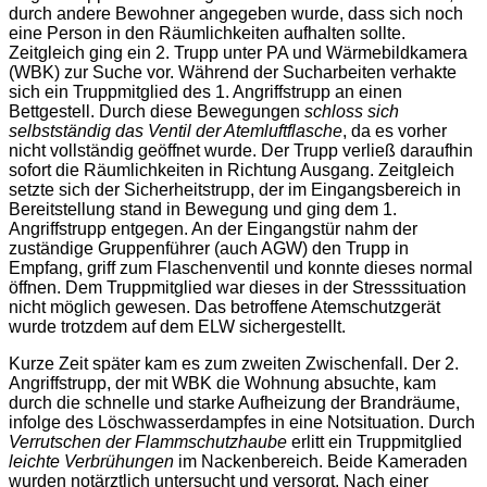
durch andere Bewohner angegeben wurde, dass sich noch
eine Person in den Räumlichkeiten aufhalten sollte.
Zeitgleich ging ein 2. Trupp unter PA und Wärmebildkamera
(WBK) zur Suche vor. Während der Sucharbeiten verhakte
sich ein Truppmitglied des 1. Angriffstrupp an einen
Bettgestell. Durch diese Bewegungen
schloss sich
selbstständig das Ventil der Atemluftflasche
, da es vorher
nicht vollständig geöffnet wurde. Der Trupp verließ daraufhin
sofort die Räumlichkeiten in Richtung Ausgang. Zeitgleich
setzte sich der Sicherheitstrupp, der im Eingangsbereich in
Bereitstellung stand in Bewegung und ging dem 1.
Angriffstrupp entgegen. An der Eingangstür nahm der
zuständige Gruppenführer (auch AGW) den Trupp in
Empfang, griff zum Flaschenventil und konnte dieses normal
öffnen. Dem Truppmitglied war dieses in der Stresssituation
nicht möglich gewesen. Das betroffene Atemschutzgerät
wurde trotzdem auf dem ELW sichergestellt.
Kurze Zeit später kam es zum zweiten Zwischenfall. Der 2.
Angriffstrupp, der mit WBK die Wohnung absuchte, kam
durch die schnelle und starke Aufheizung der Brandräume,
infolge des Löschwasserdampfes in eine Notsituation. Durch
Verrutschen der Flammschutzhaube
erlitt ein Truppmitglied
leichte Verbrühungen
im Nackenbereich. Beide Kameraden
wurden notärztlich untersucht und versorgt. Nach einer