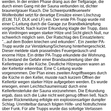
werden. In der ersten Phase drang aus der Tiefgarage, die
durch einen Gang mit der Sauna verbunden ist, dichter
brauner/grauer Rauch. Die Schwerpunktfeuerwehr
Wolfenbüttel setzt für derartige Einsätze einen Löschzug
(ELW, TLF, DLK und LF) ein. Der erste PA-Trupp wurde mit
einer C-Leitung durch die Garage zur Brandbekämpfung
vorgeschickt. Nach kurzer Erkundung klagte der Trupp, dass
ein Vordringen wegen starker Hitze und Sicht gleich Null, nur
schwerlich möglich sein. Der Ratschlag des Einsatzleiters:
"...auf dem Boden kriechen und erkunden". Ein zweiter PA-
Trupp wurde zur Verstärkung/Sicherung hinterhergeschickt.
Dieser meldete stark prasselndes Feuergeräusch und
enorme Hitze. Ein dritter PA-Trupp erkundete die Wohnung.
Es bestand die Gefahr einer Brandausbreitung über die
Kellertreppe in die Küche. Deutliche Hitzespuren waren an
der Kellertür erkennbar. Eine C-Leitung wurde
vorgenommen. Der Plan eines zweiten Angriffsweges durch
die Küche in den Keller, musste nach kurzem Öffnen der
Kellertür wegen starker Hitze aufgegeben werden. Es wurde
erwogen, einen Leichtschaumeinsatz durch eine
Kellerfensterluke der Sauna vorzunehmen. Die Erkundung
ergab, dass sich die Luke nicht weit genug öffnen ließ. Nach
dieser Rückmeldung erfolgte ein explosionsartiger dumpfer
Schlag. Unmittelbar danach folgten Hilfe- und Notrufschreie
über Funk. Für alle Trupps wurde das sofortige Verlassen