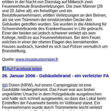
erlitten in der Nacht von Dienstag auf Mittwoch zwei
Feuerwehrleute Brandverletzungen. Die zwei Männer (28
und 20 Jahre alt), ein freiwilliger und ein
Berufsfeuerwehrmann, erlitten Verletzungen an den Beinen,
als sie von Trümmern der einstürzenden Decke des
Gebäudes getroffen wurden. Sie wurden in die Abteilung für
Schwerstverbrannte des Krankenhauses in Lille gebracht.
Einer der beiden sei jedoch schwerer verletzt als sein
Kollege, heißt es aus Feuerwehrkreisen. Bei dem Feuer,
welches in einer der oberen Etagen des leerstehenden
Hauses ausbrach, handelt es sich laut Polizei vermutlich um
Brandstiftung.
Quelle:
www.lesapeurpompier.fr
Auf Facebook teilen
26. Januar 2006
- Gebäudebrand - ein verletzter FA
(
bl
) Düren (NRW). Auf einem Campingplatz ist eine
Gaststätte niedergebrannt. Das Feuer war aus bisher
ungeklärter Ursache in dem Holzgebäude ausgebrochen
und hatte sich schnell ausgeweitet, so dass das Lokal beim
Eintreffen der Feuerwehr bereits im Vollbrand stand. Ein
Feuerwehrmann wurde durch Trümmerteile leicht verletzt