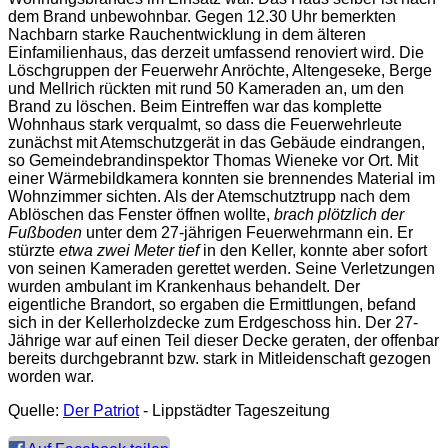
dem Brand unbewohnbar. Gegen 12.30 Uhr bemerkten
Nachbarn starke Rauchentwicklung in dem älteren
Einfamilienhaus, das derzeit umfassend renoviert wird. Die
Löschgruppen der Feuerwehr Anröchte, Altengeseke, Berge
und Mellrich rückten mit rund 50 Kameraden an, um den
Brand zu löschen. Beim Eintreffen war das komplette
Wohnhaus stark verqualmt, so dass die Feuerwehrleute
zunächst mit Atemschutzgerät in das Gebäude eindrangen,
so Gemeindebrandinspektor Thomas Wieneke vor Ort. Mit
einer Wärmebildkamera konnten sie brennendes Material im
Wohnzimmer sichten. Als der Atemschutztrupp nach dem
Ablöschen das Fenster öffnen wollte,
brach plötzlich der
Fußboden
unter dem 27-jährigen Feuerwehrmann ein. Er
stürzte
etwa zwei Meter tief
in den Keller, konnte aber sofort
von seinen Kameraden gerettet werden. Seine Verletzungen
wurden ambulant im Krankenhaus behandelt. Der
eigentliche Brandort, so ergaben die Ermittlungen, befand
sich in der Kellerholzdecke zum Erdgeschoss hin. Der 27-
Jährige war auf einen Teil dieser Decke geraten, der offenbar
bereits durchgebrannt bzw. stark in Mitleidenschaft gezogen
worden war.
Quelle:
Der Patriot
- Lippstädter Tageszeitung