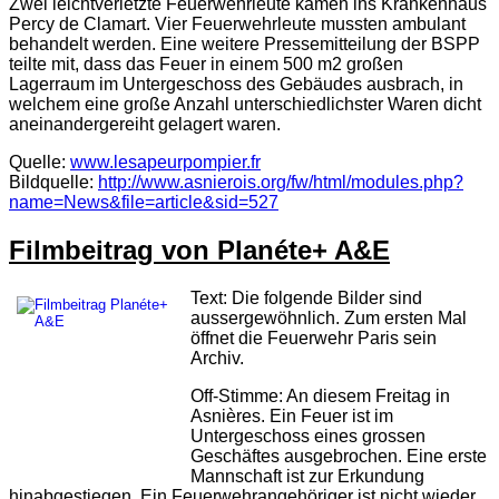
Zwei leichtverletzte Feuerwehrleute kamen ins Krankenhaus
Percy de Clamart
. Vier Feuerwehrleute mussten ambulant
behandelt werden. Eine weitere Pressemitteilung der BSPP
teilte mit, dass das Feuer in einem 500 m2 großen
Lagerraum im Untergeschoss des Gebäudes ausbrach, in
welchem eine große Anzahl unterschiedlichster Waren dicht
aneinandergereiht gelagert waren.
Quelle:
www.lesapeurpompier.fr
Bildquelle:
http://www.asnierois.org/fw/html/modules.php?
name=News&file=article&sid=527
Filmbeitrag von Planéte+ A&E
Text: Die folgende Bilder sind
aussergewöhnlich. Zum ersten Mal
öffnet die Feuerwehr Paris sein
Archiv.
Off-Stimme: An diesem Freitag in
Asnières. Ein Feuer ist im
Untergeschoss eines grossen
Geschäftes ausgebrochen. Eine erste
Mannschaft ist zur Erkundung
hinabgestiegen. Ein Feuerwehrangehöriger ist nicht wieder