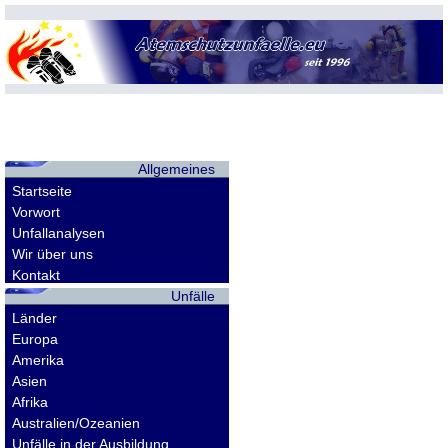
Allgemeines
Startseite
Vorwort
Unfallanalysen
Wir über uns
Kontakt
Unfälle
Länder
Europa
Amerika
Asien
Afrika
Australien/Ozeanien
Unfälle in der Ausbildung