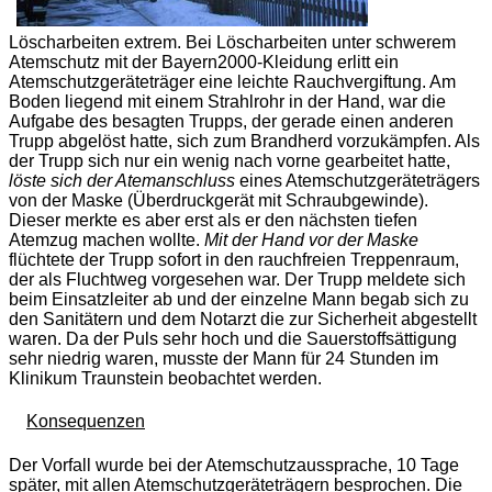
Löscharbeiten extrem. Bei Löscharbeiten unter schwerem
Atemschutz mit der Bayern2000-Kleidung erlitt ein
Atemschutzgeräteträger eine leichte Rauchvergiftung. Am
Boden liegend mit einem Strahlrohr in der Hand, war die
Aufgabe des besagten Trupps, der gerade einen anderen
Trupp abgelöst hatte, sich zum Brandherd vorzukämpfen. Als
der Trupp sich nur ein wenig nach vorne gearbeitet hatte,
löste sich der Atemanschluss
eines Atemschutzgeräteträgers
von der Maske (Überdruckgerät mit Schraubgewinde).
Dieser merkte es aber erst als er den nächsten tiefen
Atemzug machen wollte.
Mit der Hand vor der Maske
flüchtete der Trupp sofort in den rauchfreien Treppenraum,
der als Fluchtweg vorgesehen war. Der Trupp meldete sich
beim Einsatzleiter ab und der einzelne Mann begab sich zu
den Sanitätern und dem Notarzt die zur Sicherheit abgestellt
waren. Da der Puls sehr hoch und die Sauerstoffsättigung
sehr niedrig waren, musste der Mann für 24 Stunden im
Klinikum Traunstein beobachtet werden.
Konsequenzen
Der Vorfall wurde bei der Atemschutzaussprache, 10 Tage
später, mit allen Atemschutzgeräteträgern besprochen. Die