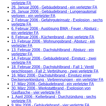
verletzte FA
26. Januar 2006
- Gebäudebrand - ein verletzter FA
26. Januar 2006
- Gebäudebrand - Lungenautomat
verloren - ein verletzter FA
2. Februar 2006
- Gefahrguteinsatz - Explosion - sechs
verletzte FA
6. Februar 2006
- Auslösung BMA - Feuer - Absturz -
ein verletzter FA
8. Februar 2006
- Küchenbrand - drei verletzte FA
13. Februar 2006
- Wohnungsbrand - Absturz - ein
verletzter FA
13. Februar 2006
- Dachstuhlbrand - Absturz - ein
verletzter FA
14. Februar 2006
- Gebäudebrand - Einsturz - zwei
verletzte FA
18. Februar 2006
- Dachstuhlbrand - Fall 1: Ventil
geschlossen - Fall 2: Verbrühung - zwei verletzte FA
16. März 2006
- Dachstuhlbrand - Einsturz einer
Deckenverkleidung - Verbrennungen - ein verletzter FA
17. März 2006
- Gebäudebrand - ein verletzter FA
30. März 2006
- Werkstattbrand - Explosion von
Gasflasche - vier verletzte FA
1. April 2006
- Kellerbrand - Durchzündung - sechs
verletzte FA
9. Mai 2006
- Gebäudebrand - vier verletzte FA