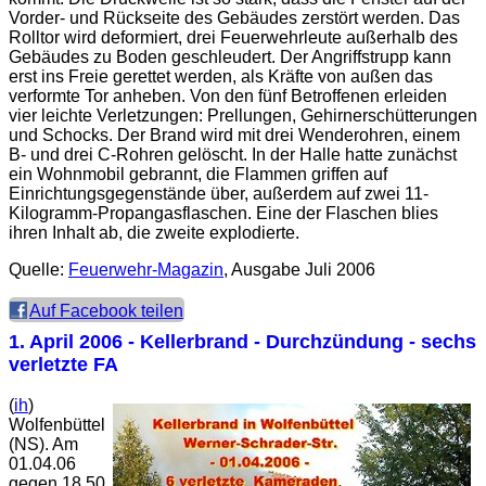
Vorder- und Rückseite des Gebäudes zerstört werden. Das
Rolltor wird deformiert, drei Feuerwehrleute außerhalb des
Gebäudes zu Boden geschleudert. Der Angriffstrupp kann
erst ins Freie gerettet werden, als Kräfte von außen das
verformte Tor anheben. Von den fünf Betroffenen erleiden
vier leichte Verletzungen: Prellungen, Gehirnerschütterungen
und Schocks. Der Brand wird mit drei Wenderohren, einem
B- und drei C-Rohren gelöscht. In der Halle hatte zunächst
ein Wohnmobil gebrannt, die Flammen griffen auf
Einrichtungsgegenstände über, außerdem auf zwei 11-
Kilogramm-Propangasflaschen. Eine der Flaschen blies
ihren Inhalt ab, die zweite explodierte.
Quelle:
Feuerwehr-Magazin
, Ausgabe Juli 2006
Auf Facebook teilen
1. April 2006
- Kellerbrand - Durchzündung - sechs
verletzte FA
(
ih
)
Wolfenbüttel
(NS). Am
01.04.06
gegen 18.50