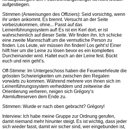
aufgestiegen.
Stimmen (Anweisungen des Offiziers): Seid vorsichtig, wenn
ihr unten ankommt. Es brennt. Versucht an der Seite
vorbeizukommen, ohne... Passt auf das
Leinenführungssystem auf! Es ist ein Kerl dort, er ist
wahrscheinlich auf dieser Seite. Wir finden ihn. Ich schicke
eine zweite Mannschaft um die vermutliche Person zu
finden. Los Leute, wir müssen ihn finden! Los geht’s! Einer
hilft hier um die Leine zu lösen bevor es ein komplettes
Durcheinander wird. Haltet euch an der Leine fest. Bückt
euch und rein geht’s.
Off-Stimme: Im Untergeschoss haben die Feuerwehrleute die
grössten Schwierigkeiten um zwischen den Regalen
vorwärts zu kommen. Während mehrere von ihnen sich im
Leinenführungssystem verheddern und zeitweise die
Orientierung verlieren, neigen sich Grégory’s
Atemluftreserven dem Ende zu.
Stimmen: Wurde er nach oben gebracht? Grégory!
Interview: Ich habe meine Gruppe zur Ordnung gerufen,
damit niemand mehr hinunter steigt. Es ist wichtig, dass jeder
sich wieder fasst, damit wir sicher sind, wer eingebunden ist,