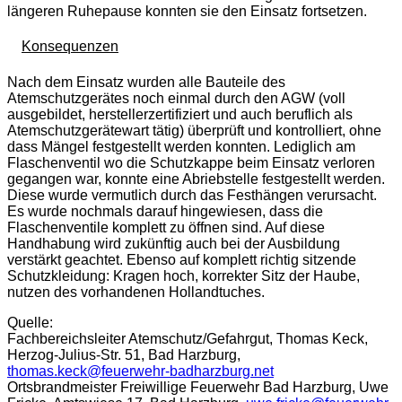
längeren Ruhepause konnten sie den Einsatz fortsetzen.
Konsequenzen
Nach dem Einsatz wurden alle Bauteile des
Atemschutzgerätes noch einmal durch den AGW (voll
ausgebildet, herstellerzertifiziert und auch beruflich als
Atemschutzgerätewart tätig) überprüft und kontrolliert, ohne
dass Mängel festgestellt werden konnten. Lediglich am
Flaschenventil wo die Schutzkappe beim Einsatz verloren
gegangen war, konnte eine Abriebstelle festgestellt werden.
Diese wurde vermutlich durch das Festhängen verursacht.
Es wurde nochmals darauf hingewiesen, dass die
Flaschenventile komplett zu öffnen sind. Auf diese
Handhabung wird zukünftig auch bei der Ausbildung
verstärkt geachtet. Ebenso auf komplett richtig sitzende
Schutzkleidung: Kragen hoch, korrekter Sitz der Haube,
nutzen des vorhandenen Hollandtuches.
Quelle:
Fachbereichsleiter Atemschutz/Gefahrgut, Thomas Keck,
Herzog-Julius-Str. 51, Bad Harzburg,
thomas.keck@feuerwehr-badharzburg.net
Ortsbrandmeister Freiwillige Feuerwehr Bad Harzburg, Uwe