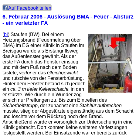
Auf Facebook teilen
6. Februar 2006
- Auslösung BMA - Feuer - Absturz
- ein verletzter FA
(
bl
) Staufen (BW). Bei einem
Heizungsbrand (Feuermeldung über
BMA) im EG einer Klinik in Staufen im
Breisgau wurde als Erstangriffsweg
das Außenfenster gewählt. Als der
erste FA durch das Fenster einstieg
und mit dem Fuß nach dem Boden
tastete,
verlor
er das
Gleichgewicht
und rutschte von der Fensterbrüstung.
Hinter dem Fenster befand sich jedoch
ein
ca. 3 m tiefer Kellerschacht
, in den
er stürzte. Wie durch ein Wunder zog
er sich nur Prellungen zu. Bis zum Eintreffen des
Sicherheitstrupp
, der zunächst eine
Stahltür aufbrechen
musste, stieg der Abgestürzte eigenständig aus dem Schacht
und löschte vor dem Rückzug noch den Brand.
Anschließend wurde er vorsorglich zur Untersuchung in eine
Klinik gebracht. Dort konnten keine weiteren Verletzungen
festgestellt werden. Bei Einsatzende war er bereits zurück