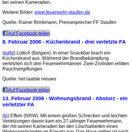
bei seinen Kameraden.
Weitere Bilder:
www.feuerwehr-staufen.de
Quelle: Rainer Brinkmann, Pressesprecher FF Staufen
Auf Facebook teilen
8. Februar 2006
- Küchenbrand - drei verletzte FA
(
kd
/
bl
) Lüttich (Belgien). In einer Snackbar brach ein
Küchenbrand aus. Während der Brandbekämpfung
verletzten sich drei Feuerwehrmänner. Zwei Zivilisten erlitten
Rauchvergiftungen.
Quelle: het laatste nieuws
Auf Facebook teilen
13. Februar 2006
- Wohnungsbrand - Absturz - ein
verletzter FA
(
bl
) Effeln (NRW). Mit einem großen Schrecken und leichten
Verletzungen davon kam ein 27-jähriger Feuerwehrmann,
der mit seinen Kameraden bei den Löscharbeiten eines
Wohnungsbrandes im Einsatz war. Das Haus selber ist nach