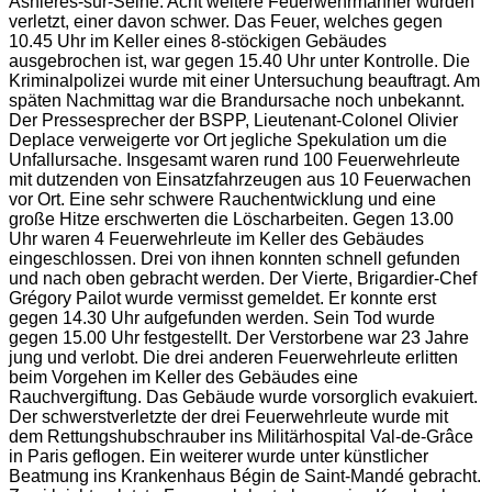
Asnières-sur-Seine
. Acht weitere Feuerwehrmänner wurden
verletzt, einer davon schwer. Das Feuer, welches gegen
10.45 Uhr im Keller eines 8-stöckigen Gebäudes
ausgebrochen ist, war gegen 15.40 Uhr unter Kontrolle. Die
Kriminalpolizei wurde mit einer Untersuchung beauftragt. Am
späten Nachmittag war die Brandursache noch unbekannt.
Der Pressesprecher der BSPP, Lieutenant-Colonel
Olivier
Deplace
verweigerte vor Ort jegliche Spekulation um die
Unfallursache. Insgesamt waren rund 100 Feuerwehrleute
mit dutzenden von Einsatzfahrzeugen aus 10 Feuerwachen
vor Ort. Eine sehr schwere Rauchentwicklung und eine
große Hitze erschwerten die Löscharbeiten. Gegen 13.00
Uhr waren 4 Feuerwehrleute im Keller des Gebäudes
eingeschlossen. Drei von ihnen konnten schnell gefunden
und nach oben gebracht werden. Der Vierte, Brigardier-Chef
Grégory Pailot
wurde vermisst gemeldet. Er konnte erst
gegen 14.30 Uhr aufgefunden werden. Sein Tod wurde
gegen 15.00 Uhr festgestellt. Der Verstorbene war 23 Jahre
jung und verlobt. Die drei anderen Feuerwehrleute erlitten
beim Vorgehen im Keller des Gebäudes eine
Rauchvergiftung. Das Gebäude wurde vorsorglich evakuiert.
Der schwerstverletzte der drei Feuerwehrleute wurde mit
dem Rettungshubschrauber ins Militärhospital
Val-de-Grâce
in Paris geflogen. Ein weiterer wurde unter künstlicher
Beatmung ins Krankenhaus
Bégin de Saint-Mandé
gebracht.