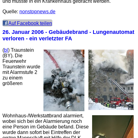
und musste in ein Krankenhaus gebracht werden.
Quelle:
nonstopnews.de
Auf Facebook teilen
26. Januar 2006
- Gebäudebrand - Lungenautomat
verloren - ein verletzter FA
(
bl
) Traunstein
(BY). Die
Feuerwehr
Traunstein wurde
mit Alarmstufe 2
zu einem
größeren
Wohnhaus-/Werkstattbrand alarmiert,
wobei sich bei der Alarmierung noch
eine Person im Gebäude befand. Diese
wurde dann sofort bei Eintreffen der
ersten Mannschaft mit Hilfe der DLK