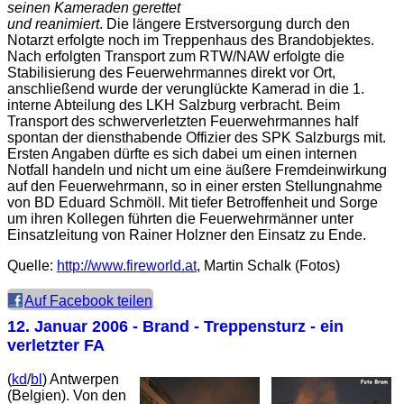
seinen Kameraden gerettet
und reanimiert
. Die längere Erstversorgung durch den
Notarzt erfolgte noch im Treppenhaus des Brandobjektes.
Nach erfolgten Transport zum RTW/NAW erfolgte die
Stabilisierung des Feuerwehrmannes direkt vor Ort,
anschließend wurde der verunglückte Kamerad in die 1.
interne Abteilung des LKH Salzburg verbracht. Beim
Transport des schwerverletzten Feuerwehrmannes half
spontan der diensthabende Offizier des SPK Salzburgs mit.
Ersten Angaben dürfte es sich dabei um einen internen
Notfall handeln und nicht um eine äußere Fremdeinwirkung
auf den Feuerwehrmann, so in einer ersten Stellungnahme
von BD Eduard Schmöll. Mit tiefer Betroffenheit und Sorge
um ihren Kollegen führten die Feuerwehrmänner unter
Einsatzleitung von Rainer Holzner den Einsatz zu Ende.
Quelle:
http://www.fireworld.at
, Martin Schalk (Fotos)
Auf Facebook teilen
12. Januar 2006
- Brand - Treppensturz - ein
verletzter FA
(
kd
/
bl
) Antwerpen
(Belgien). Von den