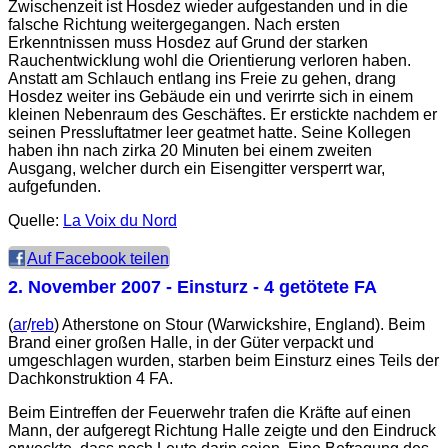
Zwischenzeit ist Hosdez wieder aufgestanden und in die
falsche Richtung weitergegangen. Nach ersten
Erkenntnissen muss Hosdez auf Grund der starken
Rauchentwicklung wohl die Orientierung verloren haben.
Anstatt am Schlauch entlang ins Freie zu gehen, drang
Hosdez weiter ins Gebäude ein und verirrte sich in einem
kleinen Nebenraum des Geschäftes. Er erstickte nachdem er
seinen Pressluftatmer leer geatmet hatte. Seine Kollegen
haben ihn nach zirka 20 Minuten bei einem zweiten
Ausgang, welcher durch ein Eisengitter versperrt war,
aufgefunden.
Quelle:
La Voix du Nord
Auf Facebook teilen
2. November 2007
- Einsturz - 4 getötete FA
(
ar
/
reb
) Atherstone on Stour (Warwickshire, England). Beim
Brand einer großen Halle, in der Güter verpackt und
umgeschlagen wurden, starben beim Einsturz eines Teils der
Dachkonstruktion 4 FA.
Beim Eintreffen der Feuerwehr trafen die Kräfte auf einen
Mann, der aufgeregt Richtung Halle zeigte und den Eindruck