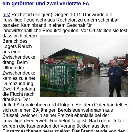
ein getöteter und zwei verletzte FA
(
ps
) Rochefort (Belgien). Gegen 10.15 Uhr wurde die
freiwillige Feuerwehr aus Rochefort zu einem scheinbar
banalen Kaminbrand in einem Geschäft für
landwirtschaftliche Produkte gerufen.
Vor Ort stellten sie fest,
dass im hinteren
Bereich des
Lagers Rauch
aus einer
Zwischendecke
drang. Beim
Öffnen der
Zwischendecke
kam es zu einer
Durchzündung.
Zwei FA gelang
die Flucht nach
draußen. Der
dritte FA konnte ihnen nicht folgen. Bei dem Opfer handelt es
sich um einen 29-jährigen Berufsfeuerwehrmann aus
Brüssel, welcher in seiner Freizeit ebenfalls bei der
freiwilligen Feuerwehr Rochefort tätig ist. Nach dem Unfall
wurden die Kameraden der Verunglückten aus dem
Einsatzgeschehen herausgelöst. Der Brand wurde von den