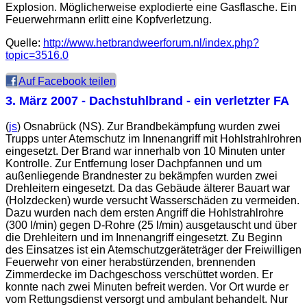
Explosion. Möglicherweise explodierte eine Gasflasche. Ein
Feuerwehrmann erlitt eine Kopfverletzung.
Quelle:
http://www.hetbrandweerforum.nl/index.php?
topic=3516.0
Auf Facebook teilen
3. März 2007
- Dachstuhlbrand - ein verletzter FA
(
js
) Osnabrück (NS). Zur Brandbekämpfung wurden zwei
Trupps unter Atemschutz im Innenangriff mit Hohlstrahlrohren
eingesetzt. Der Brand war innerhalb von 10 Minuten unter
Kontrolle. Zur Entfernung loser Dachpfannen und um
außenliegende Brandnester zu bekämpfen wurden zwei
Drehleitern eingesetzt. Da das Gebäude älterer Bauart war
(Holzdecken) wurde versucht Wasserschäden zu vermeiden.
Dazu wurden nach dem ersten Angriff die Hohlstrahlrohre
(300 l/min) gegen D-Rohre (25 l/min) ausgetauscht und über
die Drehleitern und im Innenangriff eingesetzt. Zu Beginn
des Einsatzes ist ein Atemschutzgeräteträger der Freiwilligen
Feuerwehr von einer herabstürzenden, brennenden
Zimmerdecke im Dachgeschoss verschüttet worden. Er
konnte nach zwei Minuten befreit werden. Vor Ort wurde er
vom Rettungsdienst versorgt und ambulant behandelt. Nur