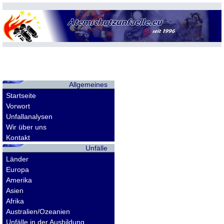
Allgemeines
Startseite
Vorwort
Unfallanalysen
Wir über uns
Kontakt
Unfälle
Länder
Europa
Amerika
Asien
Afrika
Australien/Ozeanien
Unfälle in der Ausbildung