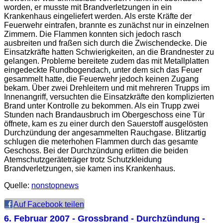
worden, er musste mit Brandverletzungen in ein
Krankenhaus eingeliefert werden. Als erste Kräfte der
Feuerwehr eintrafen, brannte es zunächst nur in einzelnen
Zimmern. Die Flammen konnten sich jedoch rasch
ausbreiten und fraßen sich durch die Zwischendecke. Die
Einsatzkräfte hatten Schwierigkeiten, an die Brandnester zu
gelangen. Probleme bereitete zudem das mit Metallplatten
eingedeckte Rundbogendach, unter dem sich das Feuer
gesammelt hatte, die Feuerwehr jedoch keinen Zugang
bekam. Über zwei Drehleitern und mit mehreren Trupps im
Innenangriff, versuchten die Einsatzkräfte den komplizierten
Brand unter Kontrolle zu bekommen. Als ein Trupp zwei
Stunden nach Brandausbruch im Obergeschoss eine Tür
öffnete, kam es zu einer durch den Sauerstoff ausgelösten
Durchzündung der angesammelten Rauchgase. Blitzartig
schlugen die meterhohen Flammen durch das gesamte
Geschoss. Bei der Durchzündung erlitten die beiden
Atemschutzgeräteträger trotz Schutzkleidung
Brandverletzungen, sie kamen ins Krankenhaus.
Quelle:
nonstopnews
Auf Facebook teilen
6. Februar 2007
- Grossbrand - Durchzündung -