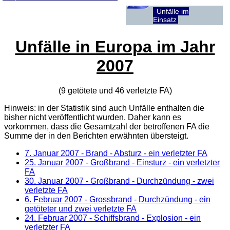
Unfälle im
Einsatz
Unfälle in Europa im Jahr
2007
(9 getötete und 46 verletzte
FA
)
Hinweis: in der Statistik sind auch Unfälle enthalten die
bisher nicht veröffentlicht wurden. Daher kann es
vorkommen, dass die Gesamtzahl der betroffenen
FA
die
Summe der in den Berichten erwähnten übersteigt.
7. Januar 2007
- Brand - Absturz - ein verletzter FA
25. Januar 2007
- Großbrand - Einsturz - ein verletzter
FA
30. Januar 2007
- Großbrand - Durchzündung - zwei
verletzte FA
6. Februar 2007
- Grossbrand - Durchzündung - ein
getöteter und zwei verletzte FA
24. Februar 2007
- Schiffsbrand - Explosion - ein
verletzter FA