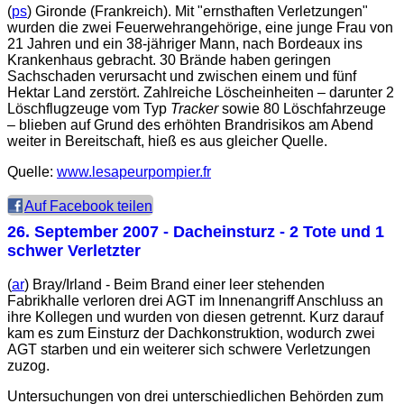
(
ps
) Gironde (Frankreich). Mit "ernsthaften Verletzungen"
wurden die zwei Feuerwehrangehörige, eine junge Frau von
21 Jahren und ein 38-jähriger Mann, nach Bordeaux ins
Krankenhaus gebracht. 30 Brände haben geringen
Sachschaden verursacht und zwischen einem und fünf
Hektar Land zerstört. Zahlreiche Löscheinheiten – darunter 2
Löschflugzeuge vom Typ
Tracker
sowie 80 Löschfahrzeuge
– blieben auf Grund des erhöhten Brandrisikos am Abend
weiter in Bereitschaft, hieß es aus gleicher Quelle.
Quelle:
www.lesapeurpompier.fr
Auf Facebook teilen
26. September 2007
- Dacheinsturz - 2 Tote und 1
schwer Verletzter
(
ar
) Bray/Irland - Beim Brand einer leer stehenden
Fabrikhalle verloren drei AGT im Innenangriff Anschluss an
ihre Kollegen und wurden von diesen getrennt. Kurz darauf
kam es zum Einsturz der Dachkonstruktion, wodurch zwei
AGT starben und ein weiterer sich schwere Verletzungen
zuzog.
Untersuchungen von drei unterschiedlichen Behörden zum