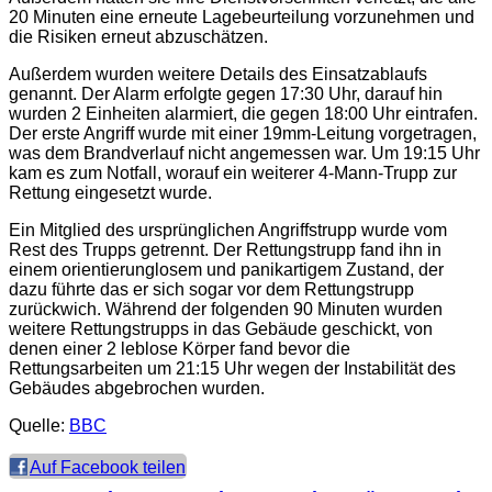
20 Minuten eine erneute Lagebeurteilung vorzunehmen und
die Risiken erneut abzuschätzen.
Außerdem wurden weitere Details des Einsatzablaufs
genannt. Der Alarm erfolgte gegen 17:30 Uhr, darauf hin
wurden 2 Einheiten alarmiert, die gegen 18:00 Uhr eintrafen.
Der erste Angriff wurde mit einer 19mm-Leitung vorgetragen,
was dem Brandverlauf nicht angemessen war. Um 19:15 Uhr
kam es zum Notfall, worauf ein weiterer 4-Mann-Trupp zur
Rettung eingesetzt wurde.
Ein Mitglied des ursprünglichen Angriffstrupp wurde vom
Rest des Trupps getrennt. Der Rettungstrupp fand ihn in
einem orientierunglosem und panikartigem Zustand, der
dazu führte das er sich sogar vor dem Rettungstrupp
zurückwich. Während der folgenden 90 Minuten wurden
weitere Rettungstrupps in das Gebäude geschickt, von
denen einer 2 leblose Körper fand bevor die
Rettungsarbeiten um 21:15 Uhr wegen der Instabilität des
Gebäudes abgebrochen wurden.
Quelle:
BBC
Auf Facebook teilen