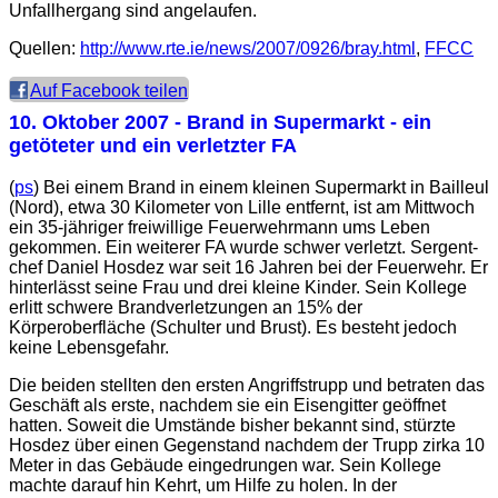
Unfallhergang sind angelaufen.
Quellen:
http://www.rte.ie/news/2007/0926/bray.html
,
FFCC
Auf Facebook teilen
10. Oktober 2007
- Brand in Supermarkt - ein
getöteter und ein verletzter FA
(
ps
) Bei einem Brand in einem kleinen Supermarkt in Bailleul
(Nord), etwa 30 Kilometer von Lille entfernt, ist am Mittwoch
ein 35-jähriger freiwillige Feuerwehrmann ums Leben
gekommen. Ein weiterer FA wurde schwer verletzt. Sergent-
chef Daniel Hosdez war seit 16 Jahren bei der Feuerwehr. Er
hinterlässt seine Frau und drei kleine Kinder. Sein Kollege
erlitt schwere Brandverletzungen an 15% der
Körperoberfläche (Schulter und Brust). Es besteht jedoch
keine Lebensgefahr.
Die beiden stellten den ersten Angriffstrupp und betraten das
Geschäft als erste, nachdem sie ein Eisengitter geöffnet
hatten. Soweit die Umstände bisher bekannt sind, stürzte
Hosdez über einen Gegenstand nachdem der Trupp zirka 10
Meter in das Gebäude eingedrungen war. Sein Kollege
machte darauf hin Kehrt, um Hilfe zu holen. In der