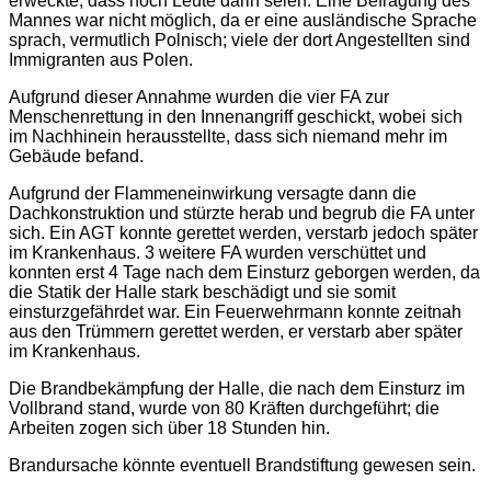
erweckte, dass noch Leute darin seien. Eine Befragung des
Mannes war nicht möglich, da er eine ausländische Sprache
sprach, vermutlich Polnisch; viele der dort Angestellten sind
Immigranten aus Polen.
Aufgrund dieser Annahme wurden die vier FA zur
Menschenrettung in den Innenangriff geschickt, wobei sich
im Nachhinein herausstellte, dass sich niemand mehr im
Gebäude befand.
Aufgrund der Flammeneinwirkung versagte dann die
Dachkonstruktion und stürzte herab und begrub die FA unter
sich. Ein AGT konnte gerettet werden, verstarb jedoch später
im Krankenhaus. 3 weitere FA wurden verschüttet und
konnten erst 4 Tage nach dem Einsturz geborgen werden, da
die Statik der Halle stark beschädigt und sie somit
einsturzgefährdet war. Ein Feuerwehrmann konnte zeitnah
aus den Trümmern gerettet werden, er verstarb aber später
im Krankenhaus.
Die Brandbekämpfung der Halle, die nach dem Einsturz im
Vollbrand stand, wurde von 80 Kräften durchgeführt; die
Arbeiten zogen sich über 18 Stunden hin.
Brandursache könnte eventuell Brandstiftung gewesen sein.