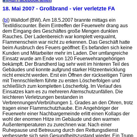
18. Mai 2007
- Großbrand - vier verletzte FA
(
bl
) Walldorf (BW). Am 18.5.2007 brannte mittags ein
Textildiscounter. Beim Eintreffen der Feuerwehr drang aus
dem Eingang des Geschäftes große Mengen dunklen
Rauches. Der Ladenbereich war komplett verqualmt,
Flammenschein war nicht zu erkennen. Das Geschäft hatte
beim Ausbruch des Feuers geöffnet: Es befanden sich keine
Kunden und Mitarbeiter mehr im Laden. Der umfangreiche
Einsatz wurde am Ende von 120 Feuerwehrangehörigen
bekämpft. Der Brandherd lag sehr weit im hinteren Teil des
Gebäudes und konnte aufgrund starker Hitzeentwicklung
nicht erreicht werden. Erst ein Öffnen der rückseitigen Türen
mit Trennschleifern führte zu ersten Löscherfolgen und
schließlich zum kompletten Löscherfolg. Im Verlauf des
Einsatzes kam es zu mehreren Atemschutzunfällen. Die
leichteren Verletzungen bestanden in
Verbrennungen/Verbrühungen 1. Grades an den Ohren, trotz
tragen einer Flammschutzhaube. Ein Angehöriger der
Feuerwehr einer Nachbargemeinde erlitt einen Kollaps der
wohl der enormen Hitze im Gebäude und den warmen
Außentemperaturen zu zurechnen war. Nach einer
Ruhepause und Betreuung durch den Rettungsdienst
verbesserte sich sein Gesundheitszustand wieder. Ein Trupp