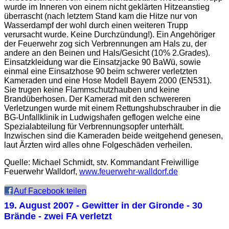
wurde im Inneren von einem nicht geklärten Hitzeanstieg
überrascht (nach letztem Stand kam die Hitze nur von
Wasserdampf der wohl durch einen weiteren Trupp
verursacht wurde. Keine Durchzündung!). Ein Angehöriger
der Feuerwehr zog sich Verbrennungen am Hals zu, der
andere an den Beinen und Hals/Gesicht (10% 2.Grades).
Einsatzkleidung war die Einsatzjacke 90 BaWü, sowie
einmal eine Einsatzhose 90 beim schwerer verletzten
Kameraden und eine Hose Modell Bayern 2000 (EN531).
Sie trugen keine Flammschutzhauben und keine
Brandüberhosen. Der Kamerad mit den schwereren
Verletzungen wurde mit einem Rettungshubschrauber in die
BG-Unfallklinik in Ludwigshafen geflogen welche eine
Spezialabteilung für Verbrennungsopfer unterhält.
Inzwischen sind die Kameraden beide weitgehend genesen,
laut Ärzten wird alles ohne Folgeschäden verheilen.
Quelle: Michael Schmidt, stv. Kommandant Freiwillige
Feuerwehr Walldorf,
www.feuerwehr-walldorf.de
Auf Facebook teilen
19. August 2007
- Gewitter in der Gironde - 30
Brände - zwei FA verletzt