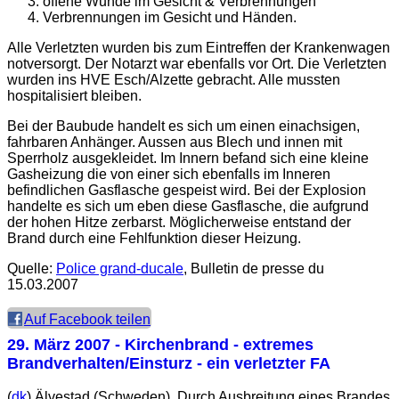
offene Wunde im Gesicht & Verbrennungen
Verbrennungen im Gesicht und Händen.
Alle Verletzten wurden bis zum Eintreffen der Krankenwagen
notversorgt. Der Notarzt war ebenfalls vor Ort. Die Verletzten
wurden ins HVE Esch/Alzette gebracht. Alle mussten
hospitalisiert bleiben.
Bei der Baubude handelt es sich um einen einachsigen,
fahrbaren Anhänger. Aussen aus Blech und innen mit
Sperrholz ausgekleidet. Im Innern befand sich eine kleine
Gasheizung die von einer sich ebenfalls im Inneren
befindlichen Gasflasche gespeist wird. Bei der Explosion
handelte es sich um eben diese Gasflasche, die aufgrund
der hohen Hitze zerbarst. Möglicherweise entstand der
Brand durch eine Fehlfunktion dieser Heizung.
Quelle:
Police grand-ducale
, Bulletin de presse du
15.03.2007
Auf Facebook teilen
29. März 2007
- Kirchenbrand - extremes
Brandverhalten/Einsturz - ein verletzter FA
(
dk
) Älvestad (Schweden). Durch Ausbreitung eines Brandes