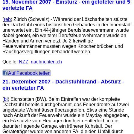
15. November 2007
- Einsturz - ein getöteter und 5
verletzte FA
(
reb
) Zürich (Schweiz) - Während der Löscharbeiten stürzte
der Dachstuhl eines historischen Gebäudes in der Innenstadt
unerwartet ein. Ein 44-jähriger Berufsfeuerwehrmann wurde
dabei getötet, ein weiterer Berufsfeuerwehrmann wurde an
Händen und Armen verletzt. Je 2 freiwillige
Feuerwehrmänner mussten wegen Knochenbrücken und
Rauchgasvergiftungen behandelt werden.
Quelle:
NZZ
,
nachrichten.ch
Auf Facebook teilen
21. Dezember 2007
- Dachstuhlbrand - Absturz -
ein verletzter FA
(
bl
) Eichstetten (BW). Beim Eintreffen war der komplette
Dachstuhl bereits durchgebrannt, das Feuer drohte auf zwei
angebaute Wohnhäuser überzugreifen. Etwa eine Stunde
nach Ankunft der Feuerwehr wurde ein Mayday abgegeben,
ein FA stürzte vom Heulager durch ein Futterloch in die
darunter liegende Garage, ein früherer Kuhstall. Der
Geräteträger wurde von anderen FA, die den Unfall durch