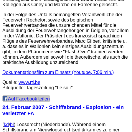
Kollegen aus Ciney und Marche-en-Famenne gelöscht.
In der Folge des Unfalls bemängelten Verantwortliche der
Feuerwehr Rochefort sowie des belgischen
Feuerwehrverbandes die unzureichenden Mittel für die
Ausbildung der Feuerwehrangehörigen in Belgien, vor allem
in der Wallonie. Der Präsident des französischsprachigen
Flügels des Feuerwehrverbandes, Marc Gilbert, kritisierte u.
a. dass es in Wallonien kein einziges Ausbildungszentrum
gibt, in dem Phänomene wie "Flash-Over" trainiert werden
können. Außerdem sei sowohl die theoretische, als auch die
praktische Ausbildung unzureichend.
Dokumentationsfilm zum Einsatz (Youtube, 7:06 min.)
Quelle:
www.rtl.be
Bildquelle: Tageszeitung "Le soir"
Auf Facebook teilen
24. Februar 2007
- Schiffsbrand - Explosion - ein
verletzter FA
(
kd
/
bl
) Loosdrecht (Niederlande). Während einem
Schiffsbrand am Nieuwloosdrechtsedijk kam es zu einer