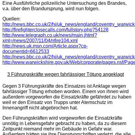
Eine Ausführliche polizeiliche Untersuchung des Brandes,
v.a. über den Brandursprung, wird nun folgen.
Quellen:
http://news.bbc.co.uk/2/hi/uk_news/england/coventry_warwic
http://firefighterclosecalls.com/fullstory.php?54128
http://www.telegraph.co.uk/news/main.jhtml?
xml=/news/2007/11/04/nfire104.xml
http://news.uk.msn.com/Article.aspx?cp-
documentid=6612533
http://news.bbc.co.uk/2/hi/uk_news/england/coventry_warwic
http://www.warwickshire.gov.uk/Web/corporate/pages.ns
3 Führungskräfte wegen fahrlässiger Tötung angeklagt
Gegen 3 Führungskräfte des Einsatzes ist Anklage wegen
fahrlässiger Tötung erhoben worden. Einem von ihnen wird
außerdem vorgeworfen die Einsatzkräfte gefährdet zu haben
weil er den Einsatz von Trupps unter Atemschutz im
Innenangriff nicht abgebrochen hat.
Den Führungskräften wird vorgeworfen die Einsatzkräfte
unnötig in Lebensgefahr gebracht zu haben, da zu diesem
Zeitpunkt niemand mehr im Gebäude in Gefahr war.
Außerdem hätten sie ihre Dienstvorschriften verletzt, die alle