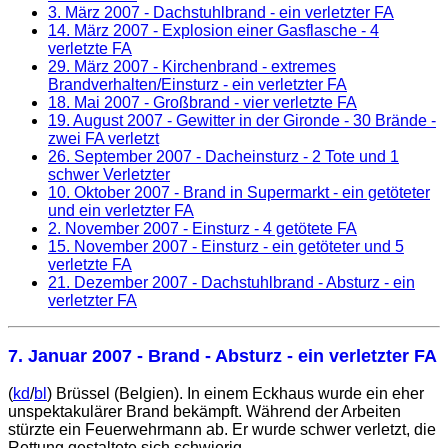
3. März 2007
- Dachstuhlbrand - ein verletzter FA
14. März 2007
- Explosion einer Gasflasche - 4
verletzte FA
29. März 2007
- Kirchenbrand - extremes
Brandverhalten/Einsturz - ein verletzter FA
18. Mai 2007
- Großbrand - vier verletzte FA
19. August 2007
- Gewitter in der Gironde - 30 Brände -
zwei FA verletzt
26. September 2007
- Dacheinsturz - 2 Tote und 1
schwer Verletzter
10. Oktober 2007
- Brand in Supermarkt - ein getöteter
und ein verletzter FA
2. November 2007
- Einsturz - 4 getötete FA
15. November 2007
- Einsturz - ein getöteter und 5
verletzte FA
21. Dezember 2007
- Dachstuhlbrand - Absturz - ein
verletzter FA
7. Januar 2007
- Brand - Absturz - ein verletzter FA
(
kd
/
bl
) Brüssel (Belgien). In einem Eckhaus wurde ein eher
unspektakulärer Brand bekämpft. Während der Arbeiten
stürzte ein Feuerwehrmann ab. Er wurde schwer verletzt, die
Rettung gestaltete sich schwierig.