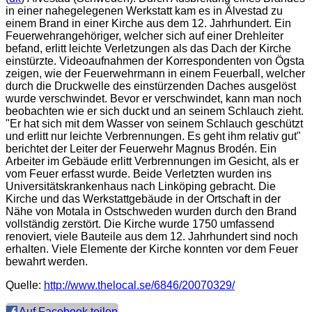
in einer nahegelegenen Werkstatt kam es in Älvestad zu
einem Brand in einer Kirche aus dem 12. Jahrhundert. Ein
Feuerwehrangehöriger, welcher sich auf einer Drehleiter
befand, erlitt leichte Verletzungen als das Dach der Kirche
einstürzte. Videoaufnahmen der Korrespondenten von Ögsta
zeigen, wie der Feuerwehrmann in einem Feuerball, welcher
durch die Druckwelle des einstürzenden Daches ausgelöst
wurde verschwindet. Bevor er verschwindet, kann man noch
beobachten wie er sich duckt und an seinem Schlauch zieht.
"
Er hat sich mit dem Wasser von seinem Schlauch geschützt
und erlitt nur leichte Verbrennungen. Es geht ihm relativ gut
"
berichtet der Leiter der Feuerwehr Magnus Brodén. Ein
Arbeiter im Gebäude erlitt Verbrennungen im Gesicht, als er
vom Feuer erfasst wurde. Beide Verletzten wurden ins
Universitätskrankenhaus nach Linköping gebracht. Die
Kirche und das Werkstattgebäude in der Ortschaft in der
Nähe von Motala in Ostschweden wurden durch den Brand
vollständig zerstört. Die Kirche wurde 1750 umfassend
renoviert, viele Bauteile aus dem 12. Jahrhundert sind noch
erhalten. Viele Elemente der Kirche konnten vor dem Feuer
bewahrt werden.
Quelle:
http://www.thelocal.se/6846/20070329/
Auf Facebook teilen