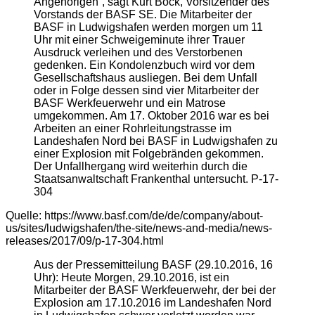
Angehörigen“, sagt Kurt Bock, Vorsitzender des
Vorstands der BASF SE. Die Mitarbeiter der
BASF in Ludwigshafen werden morgen um 11
Uhr mit einer Schweigeminute ihrer Trauer
Ausdruck verleihen und des Verstorbenen
gedenken. Ein Kondolenzbuch wird vor dem
Gesellschaftshaus ausliegen. Bei dem Unfall
oder in Folge dessen sind vier Mitarbeiter der
BASF Werkfeuerwehr und ein Matrose
umgekommen. Am 17. Oktober 2016 war es bei
Arbeiten an einer Rohrleitungstrasse im
Landeshafen Nord bei BASF in Ludwigshafen zu
einer Explosion mit Folgebränden gekommen.
Der Unfallhergang wird weiterhin durch die
Staatsanwaltschaft Frankenthal untersucht. P-17-
304
Quelle: https://www.basf.com/de/de/company/about-
us/sites/ludwigshafen/the-site/news-and-media/news-
releases/2017/09/p-17-304.html
Aus der Pressemitteilung BASF (29.10.2016, 16
Uhr): Heute Morgen, 29.10.2016, ist ein
Mitarbeiter der BASF Werkfeuerwehr, der bei der
Explosion am 17.10.2016 im Landeshafen Nord