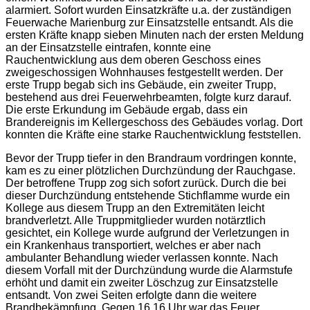
alarmiert. Sofort wurden Einsatzkräfte u.a. der zuständigen
Feuerwache Marienburg zur Einsatzstelle entsandt. Als die
ersten Kräfte knapp sieben Minuten nach der ersten Meldung
an der Einsatzstelle eintrafen, konnte eine
Rauchentwicklung aus dem oberen Geschoss eines
zweigeschossigen Wohnhauses festgestellt werden. Der
erste Trupp begab sich ins Gebäude, ein zweiter Trupp,
bestehend aus drei Feuerwehrbeamten, folgte kurz darauf.
Die erste Erkundung im Gebäude ergab, dass ein
Brandereignis im Kellergeschoss des Gebäudes vorlag. Dort
konnten die Kräfte eine starke Rauchentwicklung feststellen.
Bevor der Trupp tiefer in den Brandraum vordringen konnte,
kam es zu einer plötzlichen Durchzündung der Rauchgase.
Der betroffene Trupp zog sich sofort zurück. Durch die bei
dieser Durchzündung entstehende Stichflamme wurde ein
Kollege aus diesem Trupp an den Extremitäten leicht
brandverletzt. Alle Truppmitglieder wurden notärztlich
gesichtet, ein Kollege wurde aufgrund der Verletzungen in
ein Krankenhaus transportiert, welches er aber nach
ambulanter Behandlung wieder verlassen konnte. Nach
diesem Vorfall mit der Durchzündung wurde die Alarmstufe
erhöht und damit ein zweiter Löschzug zur Einsatzstelle
entsandt. Von zwei Seiten erfolgte dann die weitere
Brandbekämpfung. Gegen 16.16 Uhr war das Feuer