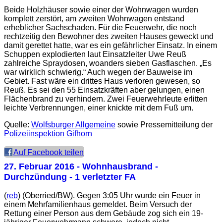
Beide Holzhäuser sowie einer der Wohnwagen wurden
komplett zerstört, am zweiten Wohnwagen entstand
erheblicher Sachschaden. Für die Feuerwehr, die noch
rechtzeitig den Bewohner des zweiten Hauses geweckt und
damit gerettet hatte, war es ein gefährlicher Einsatz. In einem
Schuppen explodierten laut Einsatzleiter Uwe Reuß
zahlreiche Spraydosen, woanders sieben Gasflaschen. „Es
war wirklich schwierig.“ Auch wegen der Bauweise im
Gebiet. Fast wäre ein drittes Haus verloren gewesen, so
Reuß. Es sei den 55 Einsatzkräften aber gelungen, einen
Flächenbrand zu verhindern. Zwei Feuerwehrleute erlitten
leichte Verbrennungen, einer knickte mit dem Fuß um.
Quelle:
Wolfsburger Allgemeine
sowie Pressemitteilung der
Polizeiinspektion Gifhorn
Auf Facebook teilen
27. Februar 2016
- Wohnhausbrand -
Durchzündung - 1 verletzter FA
(
reb
) (Oberried/BW). Gegen 3:05 Uhr wurde ein Feuer in
einem Mehrfamilienhaus gemeldet. Beim Versuch der
Rettung einer Person aus dem Gebäude zog sich ein 19-