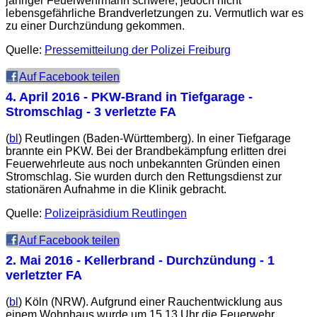
jähriger Feuerwehrmann schwere, jedoch nicht
lebensgefährliche Brandverletzungen zu. Vermutlich war es
zu einer Durchzündung gekommen.
Quelle:
Pressemitteilung der Polizei Freiburg
Auf Facebook teilen
4. April 2016
- PKW-Brand in Tiefgarage -
Stromschlag - 3 verletzte FA
(
bl
) Reutlingen (Baden-Württemberg). In einer Tiefgarage
brannte ein PKW. Bei der Brandbekämpfung erlitten drei
Feuerwehrleute aus noch unbekannten Gründen einen
Stromschlag. Sie wurden durch den Rettungsdienst zur
stationären Aufnahme in die Klinik gebracht.
Quelle:
Polizeipräsidium Reutlingen
Auf Facebook teilen
2. Mai 2016
- Kellerbrand - Durchzündung - 1
verletzter FA
(
bl
) Köln (NRW). Aufgrund einer Rauchentwicklung aus
einem Wohnhaus wurde um 15.13 Uhr die Feuerwehr