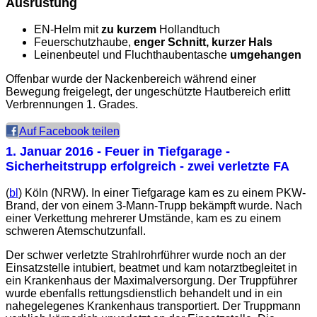
Ausrüstung
EN-Helm mit
zu kurzem
Hollandtuch
Feuerschutzhaube,
enger Schnitt, kurzer Hals
Leinenbeutel und Fluchthaubentasche
umgehangen
Offenbar wurde der Nackenbereich während einer
Bewegung freigelegt, der ungeschützte Hautbereich erlitt
Verbrennungen 1. Grades.
Auf Facebook teilen
1. Januar 2016
- Feuer in Tiefgarage -
Sicherheitstrupp erfolgreich - zwei verletzte FA
(
bl
) Köln (NRW). In einer Tiefgarage kam es zu einem PKW-
Brand, der von einem 3-Mann-Trupp bekämpft wurde. Nach
einer Verkettung mehrerer Umstände, kam es zu einem
schweren Atemschutzunfall.
Der schwer verletzte Strahlrohrführer wurde noch an der
Einsatzstelle intubiert, beatmet und kam notarztbegleitet in
ein Krankenhaus der Maximalversorgung. Der Truppführer
wurde ebenfalls rettungsdienstlich behandelt und in ein
nahegelegenes Krankenhaus transportiert. Der Truppmann