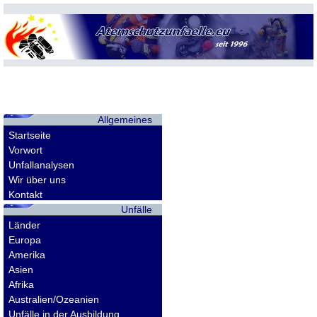
Allgemeines
Startseite
Vorwort
Unfallanalysen
Wir über uns
Kontakt
Unfälle
Länder
Europa
Amerika
Asien
Afrika
Australien/Ozeanien
Unfälle in der Ausbildung