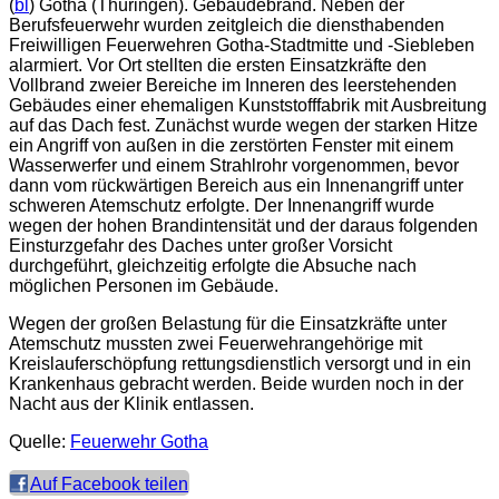
(
bl
) Gotha (Thüringen). Gebäudebrand. Neben der
Berufsfeuerwehr wurden zeitgleich die diensthabenden
Freiwilligen Feuerwehren Gotha-Stadtmitte und -Siebleben
alarmiert. Vor Ort stellten die ersten Einsatzkräfte den
Vollbrand zweier Bereiche im Inneren des leerstehenden
Gebäudes einer ehemaligen Kunststofffabrik mit Ausbreitung
auf das Dach fest. Zunächst wurde wegen der starken Hitze
ein Angriff von außen in die zerstörten Fenster mit einem
Wasserwerfer und einem Strahlrohr vorgenommen, bevor
dann vom rückwärtigen Bereich aus ein Innenangriff unter
schweren Atemschutz erfolgte. Der Innenangriff wurde
wegen der hohen Brandintensität und der daraus folgenden
Einsturzgefahr des Daches unter großer Vorsicht
durchgeführt, gleichzeitig erfolgte die Absuche nach
möglichen Personen im Gebäude.
Wegen der großen Belastung für die Einsatzkräfte unter
Atemschutz mussten zwei Feuerwehrangehörige mit
Kreislauferschöpfung rettungsdienstlich versorgt und in ein
Krankenhaus gebracht werden. Beide wurden noch in der
Nacht aus der Klinik entlassen.
Quelle:
Feuerwehr Gotha
Auf Facebook teilen