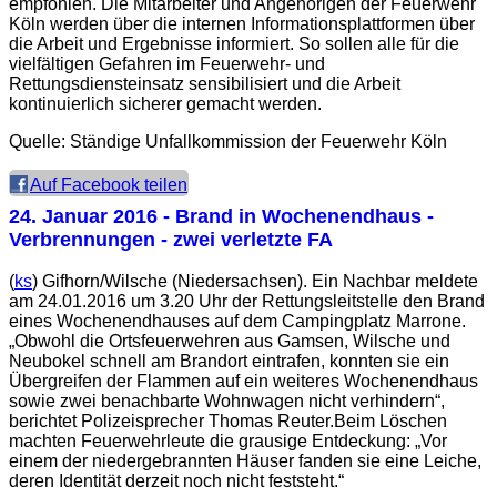
empfohlen. Die Mitarbeiter und Angehörigen der Feuerwehr
Köln werden über die internen Informationsplattformen über
die Arbeit und Ergebnisse informiert. So sollen alle für die
vielfältigen Gefahren im Feuerwehr- und
Rettungsdiensteinsatz sensibilisiert und die Arbeit
kontinuierlich sicherer gemacht werden.
Quelle: Ständige Unfallkommission der Feuerwehr Köln
Auf Facebook teilen
24. Januar 2016
- Brand in Wochenendhaus -
Verbrennungen - zwei verletzte FA
(
ks
) Gifhorn/Wilsche (Niedersachsen). Ein Nachbar meldete
am 24.01.2016 um 3.20 Uhr der Rettungsleitstelle den Brand
eines Wochenendhauses auf dem Campingplatz Marrone.
„Obwohl die Ortsfeuerwehren aus Gamsen, Wilsche und
Neubokel schnell am Brandort eintrafen, konnten sie ein
Übergreifen der Flammen auf ein weiteres Wochenendhaus
sowie zwei benachbarte Wohnwagen nicht verhindern“,
berichtet Polizeisprecher Thomas Reuter.Beim Löschen
machten Feuerwehrleute die grausige Entdeckung: „Vor
einem der niedergebrannten Häuser fanden sie eine Leiche,
deren Identität derzeit noch nicht feststeht.“