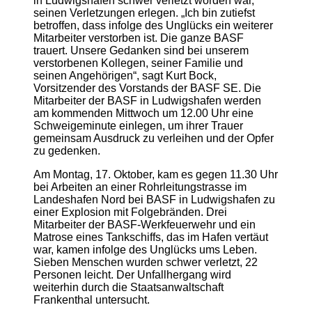
in Ludwigshafen schwer verletzt worden war,
seinen Verletzungen erlegen. „Ich bin zutiefst
betroffen, dass infolge des Unglücks ein weiterer
Mitarbeiter verstorben ist. Die ganze BASF
trauert. Unsere Gedanken sind bei unserem
verstorbenen Kollegen, seiner Familie und
seinen Angehörigen“, sagt Kurt Bock,
Vorsitzender des Vorstands der BASF SE. Die
Mitarbeiter der BASF in Ludwigshafen werden
am kommenden Mittwoch um 12.00 Uhr eine
Schweigeminute einlegen, um ihrer Trauer
gemeinsam Ausdruck zu verleihen und der Opfer
zu gedenken.
Am Montag, 17. Oktober, kam es gegen 11.30 Uhr
bei Arbeiten an einer Rohrleitungstrasse im
Landeshafen Nord bei BASF in Ludwigshafen zu
einer Explosion mit Folgebränden. Drei
Mitarbeiter der BASF-Werkfeuerwehr und ein
Matrose eines Tankschiffs, das im Hafen vertäut
war, kamen infolge des Unglücks ums Leben.
Sieben Menschen wurden schwer verletzt, 22
Personen leicht. Der Unfallhergang wird
weiterhin durch die Staatsanwaltschaft
Frankenthal untersucht.