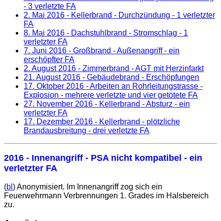
- 3 verletzte FA
2. Mai 2016
- Kellerbrand - Durchzündung - 1 verletzter
FA
8. Mai 2016
- Dachstuhlbrand - Stromschlag - 1
verletzter FA
7. Juni 2016
- Großbrand - Außenangriff - ein
erschöpfter FA
2. August 2016
- Zimmerbrand - AGT mit Herzinfarkt
21. August 2016
- Gebäudebrand - Erschöpfungen
17. Oktober 2016
- Arbeiten an Rohrleitungstrasse -
Explosion - mehrere verletzte und vier getötete FA
27. November 2016
- Kellerbrand - Absturz - ein
verletzter FA
17. Dezember 2016
- Kellerbrand - plötzliche
Brandausbreitung - drei verletzte FA
2016 - Innenangriff - PSA nicht kompatibel - ein
verletzter FA
(
bl
) Anonymisiert. Im Innenangriff zog sich ein
Feuerwehrmann Verbrennungen 1. Grades im Halsbereich
zu.