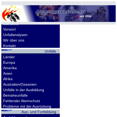
Allgemeines
Startseite
Vorwort
Unfallanalysen
Wir über uns
Kontakt
Unfälle
Länder
Europa
Amerika
Asien
Afrika
Australien/Ozeanien
Unfälle in der Ausbildung
Beinaheunfälle
Fehlender Atemschutz
Probleme mit der Ausrüstung
Aus- und Fortbildung