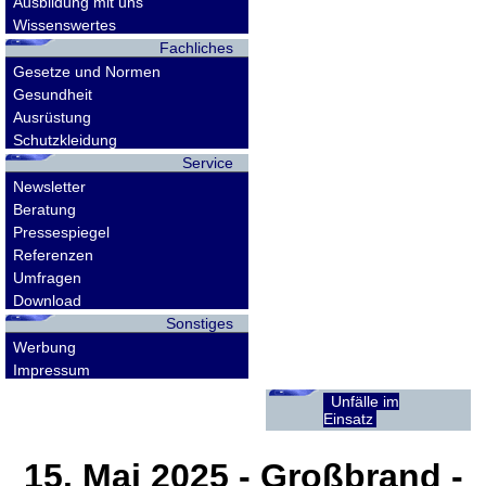
Ausbildung mit uns
Wissenswertes
Fachliches
Gesetze und Normen
Gesundheit
Ausrüstung
Schutzkleidung
Service
Newsletter
Beratung
Pressespiegel
Referenzen
Umfragen
Download
Sonstiges
Werbung
Impressum
Unfälle im
Einsatz
15. Mai 2025
- Großbrand -