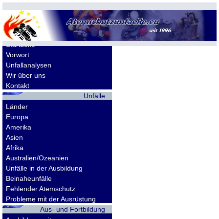
Allgemeines
Startseite
Vorwort
Unfallanalysen
Wir über uns
Kontakt
Unfälle
Länder
Europa
Amerika
Asien
Afrika
Australien/Ozeanien
Unfälle in der Ausbildung
Beinaheunfälle
Fehlender Atemschutz
Probleme mit der Ausrüstung
Aus- und Fortbildung