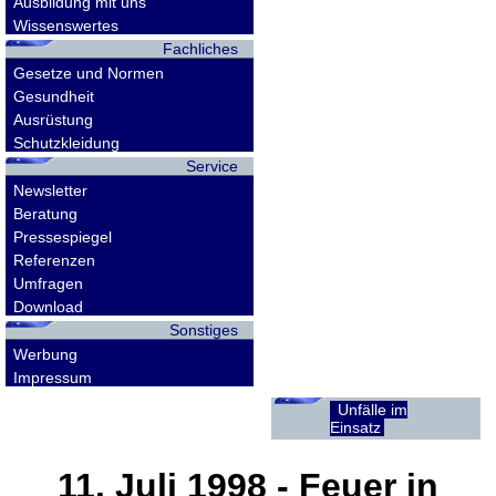
Ausbildung mit uns
Wissenswertes
Fachliches
Gesetze und Normen
Gesundheit
Ausrüstung
Schutzkleidung
Service
Newsletter
Beratung
Pressespiegel
Referenzen
Umfragen
Download
Sonstiges
Werbung
Impressum
Unfälle im
Einsatz
11. Juli 1998
- Feuer in