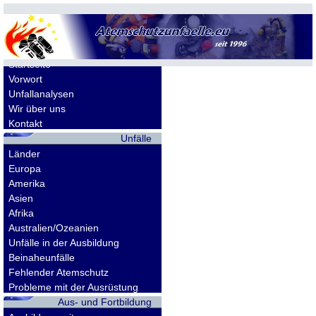
Allgemeines
Startseite
Vorwort
Unfallanalysen
Wir über uns
Kontakt
Unfälle
Länder
Europa
Amerika
Asien
Afrika
Australien/Ozeanien
Unfälle in der Ausbildung
Beinaheunfälle
Fehlender Atemschutz
Probleme mit der Ausrüstung
Aus- und Fortbildung