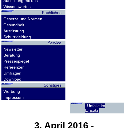
Ausbildung mit uns
Wissenswertes
Fachliches
Gesetze und Normen
Gesundheit
Ausrüstung
Schutzkleidung
Service
Newsletter
Beratung
Pressespiegel
Referenzen
Umfragen
Download
Sonstiges
Werbung
Impressum
Unfälle im
Einsatz
3. April 2016
-